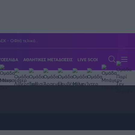
ΑΕΚ - ΟΦΗ) τελικό...
ΟΣΕΛΙΔΑ
ΑΘΛΗΤΙΚΕΣ ΜΕΤΑΔΟΣΕΙΣ
LIVE SCORE
GWOMEN
Α
όπουλος
C
ION BY ALLWYN
ns League
ns League
gue
NBA
Viral
Παναγιώτης Δαλαταριώφ
GMotion MotoGP
OLD SCHOOL
Europa League
Κύπελλο Ανδρών
Στίβος
TA SPECIALS
πετόπουλος
Δημήτρης Κατσιώνης
 League
ικών
p
λεϊ
La Liga
Κύπελλο Ελλάδος
Challenge Cup
Ιστιοπλοΐα
Analysis
alysis
ας
Νίκος Παπαδογιάννης
i
λή
Εθνική Ελλάδος
Eurobasket
Πάλη
ξεις
PREMIER LEAGUE
τουλίδης
Δημήτρης Τομαράς
μου Αγάπη
πονγκ
Κόσμος
Μαχητικά Αθλήματα