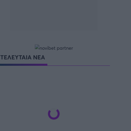
SUPER CUP Ελλάδας
ΤΕΛΕΥΤΑΙΑ ΝΕΑ