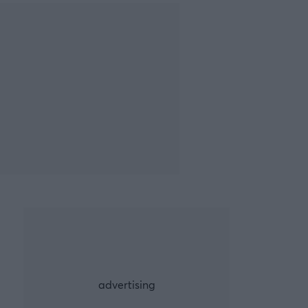
ρία από την Πόλη
ορμπατζόγλου
LA LIGA
SüPER LIG
CHAMPIONS LEAGUE
Μουντιάλ 2026
026
Προκριματικά EURO
EFL CUP
CYPRUS LEAGUE BY
STOIXIMAN