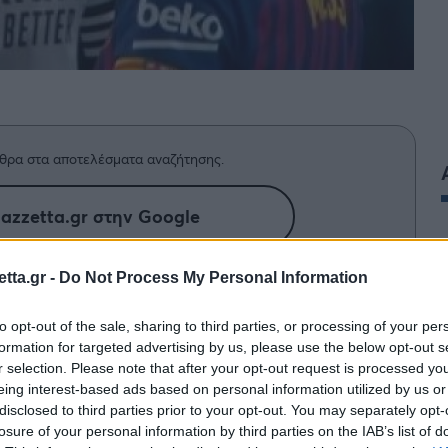
θρα στα αποτελέσματα αναζήτησης.
azzetta.gr στην Google
tta.gr -
Do Not Process My Personal Information
τους δύο παίκτες που περισσότερο
to opt-out of the sale, sharing to third parties, or processing of your per
χι μόνο) την τιτανομαχία Ρεάλ
formation for targeted advertising by us, please use the below opt-out s
r selection. Please note that after your opt-out request is processed y
eing interest-based ads based on personal information utilized by us or
disclosed to third parties prior to your opt-out. You may separately opt-
ν Clasico. Από την μια, ο αρχηγός της Ρεάλ
losure of your personal information by third parties on the IAB’s list of