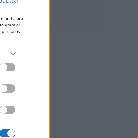
B’s List of
er and store
to grant or
ed purposes