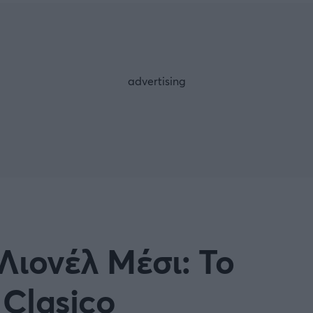
Μια Ιστο
Μιχάλης Τσαμπάς
Δημήτρης Τσ
 A
Κύπελλο Ιταλίας
Άρση Βαρών
ESLIGA
LIGUE 1
λο Γερμανίας
Κύπελλο Ελλάδος
FOLLOW US
 NATIONS LEAGUE
COPA AMERICA
ική
Προκριματικά MUNDIAL 2
ή Φιλικά
Ποδόσφαιρο Γυναικών
 Λιονέλ Μέσι: Το
EREDIVISIE
 Clasico