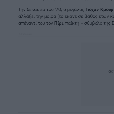
Την δεκαετία του ’70, ο μεγάλος
Γιόχαν Κρόι
αλλάξει την μοίρα (το έκανε σε βάθος ετών κα
απέναντί του τον
Πίρι
, παίκτη – σύμβολο της 