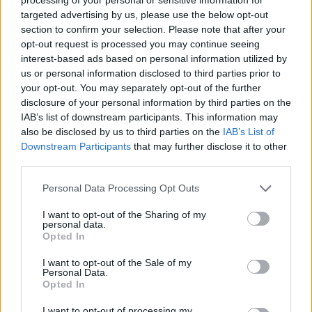
Η θυσία αυτή τον έφερε το 2006 στο Μουντιάλ.
targeted advertising by us, please use the below opt-out
section to confirm your selection. Please note that after your
«Φυσικά ήμουν πολύ απογοητευμένος όταν χάσαμε
opt-out request is processed you may continue seeing
από την Ιταλία και αποκλειστήκαμε από το
interest-based ads based on personal information utilized by
τουρνουά στα ημιτελικά, αλλά περισσότερο από
us or personal information disclosed to third parties prior to
your opt-out. You may separately opt-out of the further
όλα ανακουφίστηκα. Μπορώ ακόμα να το θυμηθώ
disclosure of your personal information by third parties on the
σαν να ήταν χτες. Το μόνο που σκεφτόμουν ήταν:
IAB’s list of downstream participants. This information may
"Τελείωσε, τελείωσε, τελείωσε"». Δεν είχε να κάνει
also be disclosed by us to third parties on the
IAB’s List of
με τον τραυματισμό του. «Με είχε καταπιεί η
Downstream Participants
that may further disclose it to other
third parties.
πίεση. Αυτό το συνεχές σενάριο τρόμου ότι
μπορείς να κάνεις έαν λάθος που να οδηγήσει στο
Please note that this website/app uses one or more Google
Personal Data Processing Opt Outs
services and may gather and store information including but
γκολ. Έχεις επίσης τον φόβο και σε άλλα ματς.
not limited to your visit or usage behaviour. You may click to
I want to opt-out of the Sharing of my
Συνεχώς να κοιτάς το σκορ και να μετράς τα
personal data.
grant or deny consent to Google and its third-party tags to
Opted In
λεπτά. Όμως στο Παγκόσμιο Κύπελλο ήταν σε
use your data for below specified purposes in below Google
απάνθρωπο επίπεδο. Αλλά μπορούσε να το πω;
consent section.
I want to opt-out of the Sale of my
Personal Data.
Ότι ήμουν χαρούμενος που αποκλειστήκαμε;».
Opted In
Και έπειτα έρχονταν τα φώτα. «Ο κόσμος έχει
I want to opt-out of processing my