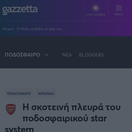
Παράκαμψη προς το κυρίως περιεχόμενο
MENU
LIVE SCORES
Slogun:
Ο Θεός να βάλει το χέρι του...
ΠΟΔΟΣΦΑΙΡΟ
Stoiximan Super League
ΠΟΔΟΣΦΑΙΡΟ
NEA
BLOGGERS
ΜΠΑΣΚΕΤ
Super League 2
Stoiximan GBL
Όλες οι διοργανώσεις
ΒΟΛΕΪ
Champions League
EuroLeague
Novibet Volley League
ΑΛΛΑ ΣΠΟΡ
STOIXIMAN SUPER LEAGUE
Europa League
Champions League
Volley League Γυναικών
Τένις
PLUS
Conference League
NBA
ΠΟΔΟΣΦΑΙΡΟ
ΑΡΣΕΝΑΛ
SUPER LEAGUE 2
Pre League
Χάντμπολ
Πολιτική
Κύπελλο Ελλάδας
Εθνική Μπάσκετ
BLOGGERS
H σκοτεινή πλευρά του
Κύπελλο Ανδρών
Πόλο
Κοινωνία
Premier League
PREMIER LEAGUE
Elite League
Νίκος Αθανασίου
ποδοσφαιρικού star
GMOTION
Κύπελλο Γυναικών
Διεθνή
Στίβος
La Liga
Δημήτρης Βέργος
Α1 Γυναικών
GMotion F1
Champions League
system
Viral
FA CUP
ΠΡΩΤΟΣΕΛΙΔΑ
Γυμναστική
Serie A
Βασίλης Βλαχόπουλος
Κύπελλο Ελλάδος