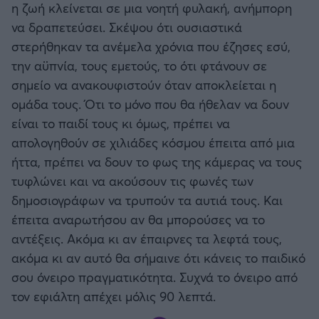
η ζωή κλείνεται σε μια νοητή φυλακή, ανήμπορη
να δραπετεύσει. Σκέψου ότι ουσιαστικά
στερήθηκαν τα ανέμελα χρόνια που έζησες εσύ,
την αϋπνία, τους εμετούς, το ότι φτάνουν σε
σημείο να ανακουφιστούν όταν αποκλείεται η
ομάδα τους. Ότι το μόνο που θα ήθελαν να δουν
είναι το παιδί τους κι όμως, πρέπει να
απολογηθούν σε χιλιάδες κόσμου έπειτα από μια
ήττα, πρέπει να δουν το φως της κάμερας να τους
τυφλώνει και να ακούσουν τις φωνές των
δημοσιογράφων να τρυπούν τα αυτιά τους. Και
έπειτα αναρωτήσου αν θα μπορούσες να το
αντέξεις. Ακόμα κι αν έπαιρνες τα λεφτά τους,
ακόμα κι αν αυτό θα σήμαινε ότι κάνεις το παιδικό
σου όνειρο πραγματικότητα. Συχνά το όνειρο από
τον εφιάλτη απέχει μόλις 90 λεπτά.