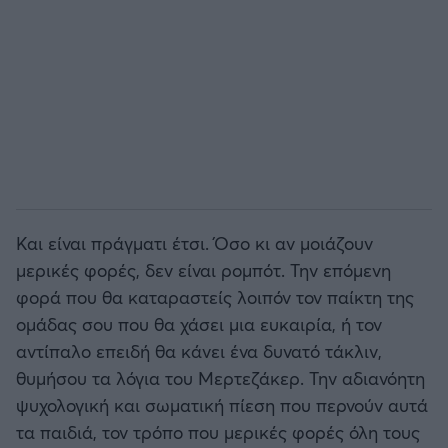
Και είναι πράγματι έτσι. Όσο κι αν μοιάζουν
μερικές φορές, δεν είναι ρομπότ. Την επόμενη
φορά που θα καταραστείς λοιπόν τον παίκτη της
ομάδας σου που θα χάσει μια ευκαιρία, ή τον
αντίπαλο επειδή θα κάνει ένα δυνατό τάκλιν,
θυμήσου τα λόγια του Μερτεζάκερ. Την αδιανόητη
ψυχολογική και σωματική πίεση που περνούν αυτά
τα παιδιά, τον τρόπο που μερικές φορές όλη τους