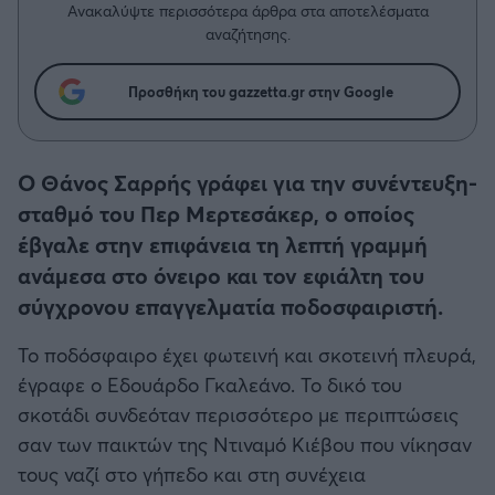
Η μητρότητα στον πάγκο
Δημήτρης Τσορμπατζόγλου
Κύπελλο Γερμανίας
Ανακαλύψτε περισσότερα άρθρα στα αποτελέσματα
Συνεντεύξεις
Άρης
αναζήτησης.
Μεγάλη μου Αγάπη
Κύπελλο Ελλάδος
Μια Ιστορία από την Πόλη
Λεβαδειακός
Προσθήκη του gazzetta.gr στην Google
CHAMPIONS LEAGUE
ΟΦΗ
Ο Θάνος Σαρρής γράφει για την συνέντευξη-
EUROPA LEAGUE
σταθμό του Περ Μερτεσάκερ, ο οποίος
Βόλος
έβγαλε στην επιφάνεια τη λεπτή γραμμή
UEFA NATIONS LEAGUE
Ατρόμητος Αθηνών
ανάμεσα στο όνειρο και τον εφιάλτη του
σύγχρονου επαγγελματία ποδοσφαιριστή.
COPA AMERICA
Κηφισιά
Το ποδόσφαιρο έχει φωτεινή και σκοτεινή πλευρά,
Μουντιάλ 2026
έγραφε ο Εδουάρδο Γκαλεάνο. Το δικό του
Αστέρας Τρίπολης
σκοτάδι συνδεόταν περισσότερο με περιπτώσεις
EURO
σαν των παικτών της Ντιναμό Κιέβου που νίκησαν
Παναιτωλικός
τους ναζί στο γήπεδο και στη συνέχεια
Γ' Εθνική