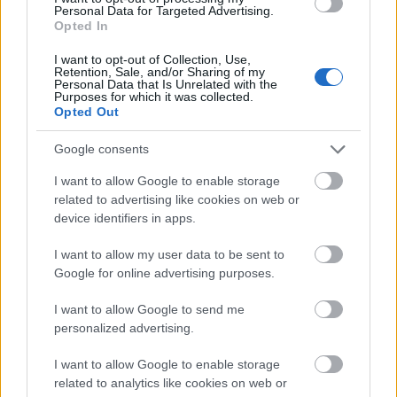
Personal Data for Targeted Advertising.
δικαίωμα σε σένα, Περ». Το άκουγε πάντα.
Opted In
Υπήρχαν στιγμές που ήθελε απλά να πάει σπίτι του
I want to opt-out of Collection, Use,
και να μην μιλήσει σε άνθρωπο. Οι δημοσιογράφοι
Retention, Sale, and/or Sharing of my
Personal Data that Is Unrelated with the
τον περίμεναν εκεί σαν αρπαχτικά. Κυρίως στα
Purposes for which it was collected.
Opted Out
δύσκολα. Τα εύκολα δεν «πουλάνε». Μετά το
Μουντιάλ έκανε επέμβαση για να διορθώσει το
Google consents
πρόβλημα. «Ήθελα να απομακρυνθώ όσο το
I want to allow Google to enable storage
δυνατόν περισσότερο. Ολοι πιστεύουν ότι είναι
related to advertising like cookies on web or
δραματικό να χάνεις παιχνίδια επειδή είσαι
device identifiers in apps.
τραυματίας, αλλά δεν είναι. Επειδή είναι ο μόνος
I want to allow my user data to be sent to
τρόπος που μπορείς να έχεις θεμιτό ελεύθερο
Google for online advertising purposes.
χρόνο, σε βγάζει από τη ρουτίνα. Τελικά, κανείς
δεν ενδιαφέρεται για το αν έπαιξες καλά τα
I want to allow Google to send me
personalized advertising.
τελευταία 10 ματς. Μόνο το τρέχον ματς, μόνο αυτό
μετράει. Το ποδόσφαιρο είναι μια αλληλεπίδραση
I want to allow Google to enable storage
αγάπης και μίσους. Όταν οι οπαδοί σε
related to analytics like cookies on web or