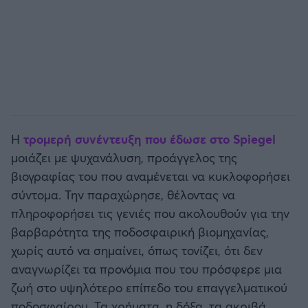
Η
τρομερή συνέντευξη που έδωσε στο Spiegel
μοιάζει με ψυχανάλυση, προάγγελος της
βιογραφίας του που αναμένεται να κυκλοφορήσει
σύντομα. Την παραχώρησε, θέλοντας να
πληροφορήσει τις γενιές που ακολουθούν για την
βαρβαρότητα της ποδοσφαιρική βιομηχανίας,
χωρίς αυτό να σημαίνει, όπως τονίζει, ότι δεν
αναγνωρίζει τα προνόμια που του πρόσφερε μια
ζωή στο υψηλότερο επίπεδο του επαγγελματικού
ποδοσφαίρου. Τα χρήματα, η δόξα, τα ακριβά