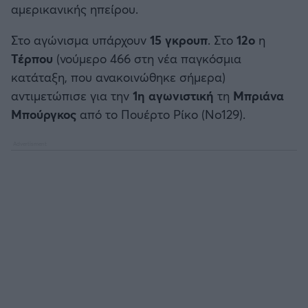
αμερικανικής ηπείρου.
Καλαμάτα
Στο αγώνισμα υπάρχουν
15 γκρουπ
. Στο
12ο
η
Ηρακλής
Τέρπου
(νούμερο 466 στη νέα παγκόσμια
κατάταξη, που ανακοινώθηκε σήμερα)
Μπαρτσελόνα
αντιμετώπισε για την
1η αγωνιστική
τη
Μπριάνα
Μπούργκος
από το Πουέρτο Ρίκο (No129).
Ρεάλ Μαδρίτης
Ατλέτικο Μαδρίτης
Μάντσεστερ Γιουνάιτεντ
Μάντσεστερ Σίτι
Λίβερπουλ
Τσέλσι