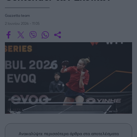
Οδηγός F1
CEV Cup
Τεχνολογία
Παναγιώτης Δαλαταριώφ
Κολύμβηση
ΑΘΛΗΤΙΚΕΣ ΜΕΤΑΔΟΣΕΙΣ
Bundesliga
EuroCup
GMotion WRC
Υγεία
Challenge Cup
Ανδρέας Δημάτος
Gazzetta team
Μπιτς Βόλεϊ
Ligue 1
Mundobasket
GMotion MotoGP
LIVE SCORE
Showbiz
Αντώνης Καλκαβούρας
2 Ιουνίου 2026 - 11:05
Ιστιοπλοΐα
Basketaki
Εθνική Ελλάδος
GWOMEN
Αντώνης Καρπετόπουλος
Eurobasket
Κωπηλασία
Μουντιάλ 2026
Δημήτρης Κατσιώνης
ΑΘΛΗΤΙΚΗ ΗΧΩ
Ξιφασκία
Wyscout Analysis
Γιώργος Κούβαρης
ΕΚΠΟΜΠΕΣ
Σκοποβολή
Ευρώπη
Κώστας Νικολακόπουλος
GALACTICOS BY INTERWETTEN
Κόσμος
Πάλη
ΟΜΑΔΕΣ
Γιάννης Πάλλας
GAZZ FLOOR BY NOVIBET
Νίκος Παπαδογιάννης
Τάε κβον ντο
ΑΕΚ
PODCASTS
POLE POSITION BY ALLWYN
Γιώργος Σακελλαρίου
Τζούντο
ΣΠΛΙΤ
OLD SCHOOL
GAZZETTA ACTS
Γιάννης Σερέτης
Ολυμπιακός
Πινγκ - πονγκ
Transfer Stories
ΜΕΤΑΒΙΒΑΣΗ BY NOVIBET
Gazzetta For Her
Σταύρος Σουντουλίδης
GAZZETTA SPECIALS
gMotion
Μαχητικά Αθλήματα
Θέμα Ισότητας
Δημήτρης Τομαράς
ΠΑΟΚ
Unique
Πυγμαχία
Για τον Αλέξανδρο
Γιώργος Τσακίρης
Wyscout Analysis
Άρση Βαρών
#GiatonAlki
Παναθηναϊκός
Μιχάλης Τσαμπάς
InStat Analysis
Ανακαλύψτε περισσότερα άρθρα στα αποτελέσματα