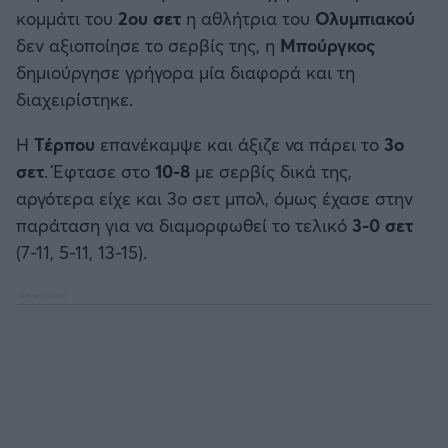
κομμάτι του
2ου σετ
η αθλήτρια του
Ολυμπιακού
δεν αξιοποίησε το σερβίς της, η
Μπούργκος
δημιούργησε γρήγορα μία διαφορά και τη
διαχειρίστηκε.
Η
Τέρπου
επανέκαμψε και άξιζε να πάρει το
3ο
σετ
. Έφτασε στο
10-8
με σερβίς δικά της,
αργότερα είχε και 3ο σετ μπολ, όμως έχασε στην
παράταση για να διαμορφωθεί το τελικό
3-0 σετ
(7-11, 5-11, 13-15).