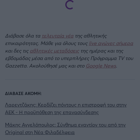
Διάβασε όλα τα
τελευταία νέα
της αθλητικής
επικαιρότητας. Μάθε για όλους τους
live αγώνες σήμερα
και δες τις
αθλητικές μεταδόσεις
της ημέρας και της
εβδομάδας μέσα από το υπερπλήρες Πρόγραμμα TV του
Gazzetta. Ακολούθησέ μας και στο
Google News
.
ΔΙΑΒΑΣΕ ΑΚΟΜΗ:
Λαρεντζάκης: Κερδίζει πόντους η επιστροφή του στην
ΑΕΚ - Η προϋπόθεση της επανασύνδεσης
Μάκης Αγγελόπουλος: Σύνθημα εναντίον του από την
Original στη Νέα Φιλαδέλφεια