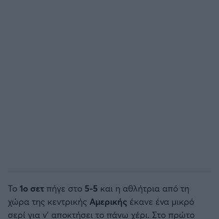
Άρσεναλ
Γιουβέντους
Μίλαν
Ίντερ
Μπάγερν Μονάχου
Παρί Σεν Ζερμέν
Το
1ο σετ
πήγε στο
5-5
και η αθλήτρια από τη
χώρα της κεντρικής
Αμερικής
έκανε ένα μικρό
σερί για ν’ αποκτήσει το πάνω χέρι. Στο πρώτο