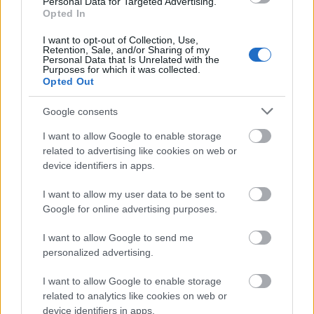
Personal Data for Targeted Advertising.
Opted In
I want to opt-out of Collection, Use,
Retention, Sale, and/or Sharing of my
Personal Data that Is Unrelated with the
Purposes for which it was collected.
Opted Out
Google consents
I want to allow Google to enable storage
related to advertising like cookies on web or
Άννα Βίσση: Απόλαυσε Τσιτσάνη από μπάντα
device identifiers in apps.
δρόμου στο Φισκάρδο - «Κάτι θα κάνουμε στην
Αθήνα»
I want to allow my user data to be sent to
Google for online advertising purposes.
Το ελληνικό βιβλίο που προτείνει η Dua Lipa δεν το
I want to allow Google to send me
διάβασες στο σχολείο: Τι εστί «Deepfake»
personalized advertising.
Η χώρα στην οποία βρίσκεται το καλύτερο μέρος
I want to allow Google to enable storage
για να μετακομίσεις όταν πάρεις σύνταξη
related to analytics like cookies on web or
device identifiers in apps.