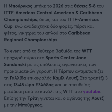
Η
Μπούργκος
μπήκε το
2026
στις
θέσεις 5-8
του
ITTF-Americas Central American & Caribbean
Championships
, όπως και του
ITTF-Americas
Cup
, ενώ αναδείχτηκε δύο φορές, πέρσι και
φέτος, νικήτρια του απλού στο
Caribbean
Regional Championships
.
Το event από τη δεύτερη βαθμίδα της
WTT
προχωρά αύριο στο
Sports Center Jane
Sandanski
με τις υπόλοιπες αγωνιστικές των
προκριματικών γκρουπ. Η
Τέρπου
αντιμετωπίζει
τη
Γαλλίδα
επικεφαλής
Καμίλ Λουτζ
. Στο τραπέζι 3
στις
13:45
ώρα
Ελλάδας
και με απευθείας
μετάδοση από το κανάλι της
WTT
στο
youtube
.
Επίσης την
Τρίτη
γίνεται και ο αγώνας της
Λουτζ
με την
Μπούργκος
.