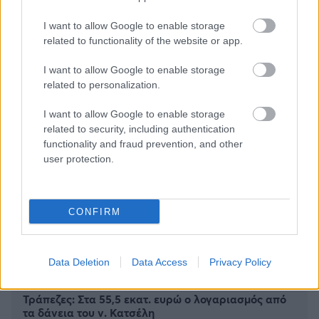
I want to allow Google to enable storage
related to functionality of the website or app.
I want to allow Google to enable storage
related to personalization.
I want to allow Google to enable storage
related to security, including authentication
functionality and fraud prevention, and other
user protection.
CONFIRM
Νέο Χωροταξικό Τουρισμού: Οι νέες «κόκκινες
γραμμές» για το περιβάλλον
Data Deletion
Data Access
Privacy Policy
Τράπεζες: Στα 55,5 εκατ. ευρώ ο λογαριασμός από
τα δάνεια του ν. Κατσέλη