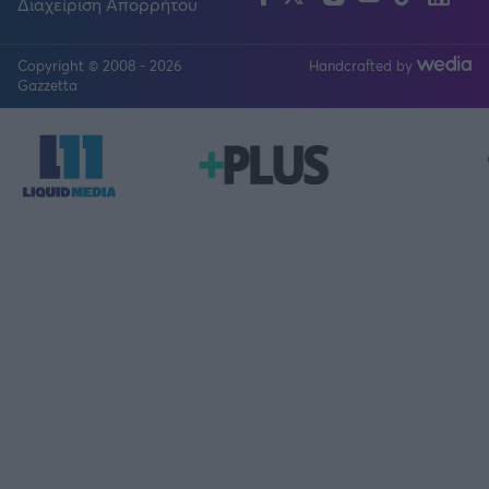
Διαχείριση Απορρήτου
Copyright © 2008 - 2026
Handcrafted by
FOLLOW US
Gazzetta