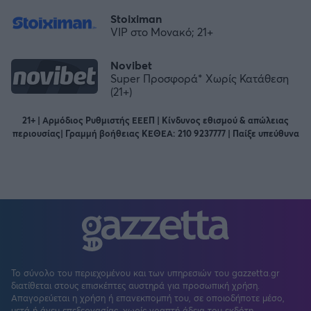
Stoiximan
VIP στο Μονακό; 21+
Novibet
Super Προσφορά* Χωρίς Κατάθεση
(21+)
21+ | Αρμόδιος Ρυθμιστής ΕΕΕΠ | Κίνδυνος εθισμού & απώλειας
περιουσίας| Γραμμή βοήθειας ΚΕΘΕΑ: 210 9237777 | Παίξε υπεύθυνα
Το σύνολο του περιεχομένου και των υπηρεσιών του gazzetta.gr
διατίθεται στους επισκέπτες αυστηρά για προσωπική χρήση.
Απαγορεύεται η χρήση ή επανεκπομπή του, σε οποιοδήποτε μέσο,
μετά ή άνευ επεξεργασίας, χωρίς γραπτή άδεια του εκδότη.