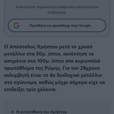
Η μητρότητα στον πάγκο
Δημήτρης Τσορμπατζόγλου
Συνεντεύξεις
Ανακαλύψτε περισσότερα άρθρα στα αποτελέσματα
Άρης
Μεγάλη μου Αγάπη
αναζήτησης.
Μια Ιστορία από την Πόλη
Λεβαδειακός
Προσθήκη του gazzetta.gr στην Google
ΟΦΗ
Ο Απόστολος Χρήστου μετά το χρυσό
Βόλος
μετάλλιο στα 50μ. ύπτιο, κατέκτησε το
ασημένιο στα 100μ. ύπτιο στο ευρωπαϊκό
Ατρόμητος Αθηνών
πρωτάθλημα της Ρώμης. Για τον 28χρονο
κολυμβητή είναι το 4ο διαδοχικό μετάλλιο
Κηφισιά
στο αγώνισμα, καθώς μέχρι σήμερα είχε να
επιδείξει τρία χάλκινα.
Αστέρας Τρίπολης
Παναιτωλικός
Η αντεπίθεση του Χρήστου