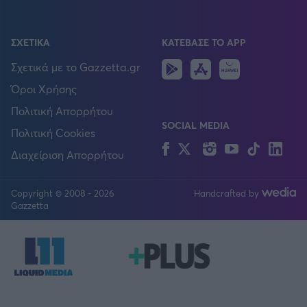
ΣΧΕΤΙΚΑ
ΚΑΤΕΒΑΣΕ ΤΟ APP
Android
IOS
Huawei
Σχετικά με το Gazzetta.gr
Όροι Χρήσης
Πολιτική Απορρήτου
SOCIAL MEDIA
Πολιτική Cookies
Facebook
Twitter
Instagram
YouTube
TikTok
Lin
Διαχείριση Απορρήτου
Copyright © 2008 - 2026
Handcrafted by
FOLLOW US
Gazzetta