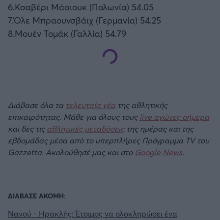
6.Κσαβέρι Μάσιουκ (Πολωνία) 54.05
7.Όλε Μπραουνσβάιχ (Γερμανία) 54.25
8.Μουέν Τομάκ (Γαλλία) 54.79
Διάβασε όλα τα
τελευταία νέα
της αθλητικής
επικαιρότητας. Μάθε για όλους τους
live αγώνες σήμερα
και δες τις
αθλητικές μεταδόσεις
της ημέρας και της
εβδομάδας μέσα από το υπερπλήρες Πρόγραμμα TV του
Gazzetta. Ακολούθησέ μας και στο
Google News
.
ΔΙΑΒΑΣΕ ΑΚΟΜΗ:
Νανού - Ηρακλής: Έτοιμος να ολοκληρώσει ένα