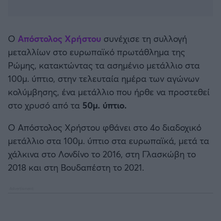
Καλαμάτα
Ηρακλής
Ο
Απόστολος Χρήστου
συνέχισε τη συλλογή
μεταλλίων στο ευρωπαϊκό πρωτάθλημα της
Μπαρτσελόνα
Ρώμης, κατακτώντας τα ασημένιο μετάλλιο στα
100μ. ύπτιο, στην τελευταία ημέρα των αγώνων
Ρεάλ Μαδρίτης
κολύμβησης, ένα μετάλλιο που ήρθε να προστεθεί
στο χρυσό από τα
50μ. ύπτιο.
Ατλέτικο Μαδρίτης
Ο Απόστολος Χρήστου φθάνει στο 4ο διαδοχικό
μετάλλιο στα 100μ. ύπτιο στα ευρωπαϊκά, μετά τα
Μάντσεστερ Γιουνάιτεντ
χάλκινα στο Λονδίνο το 2016, στη Γλασκώβη το
2018 και στη Βουδαπέστη το 2021.
Μάντσεστερ Σίτι
Λίβερπουλ
Τσέλσι