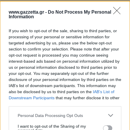
σημαντικό deal ο Γηραιός
www.gazzetta.gr -
Do Not Process My Personal
Παναθηναϊκός: Αποθέωση από τους Ισπανούς για το
Information
ρόστερ της ομάδας
If you wish to opt-out of the sale, sharing to third parties, or
Το χωριό στη σκιά του Μετσόβου που πήρε το όνομά του
processing of your personal or sensitive information for
επειδή δεν το βλέπει ο ήλιος
targeted advertising by us, please use the below opt-out
section to confirm your selection. Please note that after your
opt-out request is processed you may continue seeing
interest-based ads based on personal information utilized by
Tags:
us or personal information disclosed to third parties prior to
ΑΠΟΣΤΟΛΟΣ ΧΡΗΣΤΟΥ
1
your opt-out. You may separately opt-out of the further
disclosure of your personal information by third parties on the
IAB’s list of downstream participants. This information may
also be disclosed by us to third parties on the
IAB’s List of
Downstream Participants
that may further disclose it to other
third parties.
Για να προσθέσεις το σχόλιο
Please note that this website/app uses one or more Google
Personal Data Processing Opt Outs
σου πρέπει να συνδεθείς
services and may gather and store information including but
not limited to your visit or usage behaviour. You may click to
I want to opt-out of the Sharing of my
στο my gazzetta!