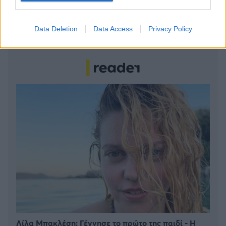
6 γραφικά χωριά των Κυκλάδων που αξίζει να
Data Deletion
Data Access
Privacy Policy
ανακαλύψετε
Λίλα Μπακλέση: Γέννησε το πρώτο της παιδί - Η