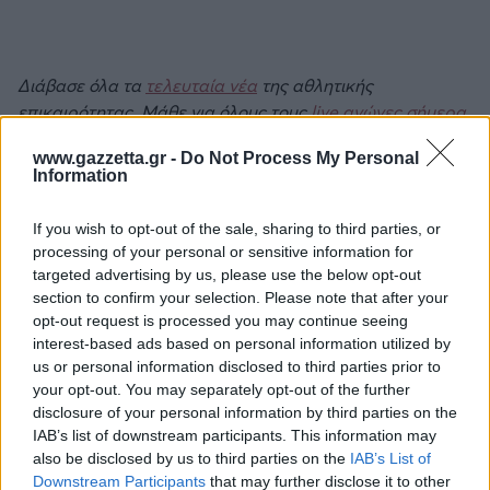
Διάβασε όλα τα
τελευταία νέα
της αθλητικής
επικαιρότητας. Μάθε για όλους τους
live αγώνες σήμερα
και δες τις
αθλητικές μεταδόσεις
της ημέρας και της
www.gazzetta.gr -
Do Not Process My Personal
εβδομάδας μέσα από το υπερπλήρες Πρόγραμμα TV του
Information
Gazzetta. Ακολούθησέ μας και στο
Google News
.
If you wish to opt-out of the sale, sharing to third parties, or
processing of your personal or sensitive information for
targeted advertising by us, please use the below opt-out
ΔΙΑΒΑΣΕ ΑΚΟΜΗ:
section to confirm your selection. Please note that after your
opt-out request is processed you may continue seeing
Ολυμπιακός - μεταγραφές: Οι επαφές του για Κάσερες
interest-based ads based on personal information utilized by
και Καντιού
us or personal information disclosed to third parties prior to
your opt-out. You may separately opt-out of the further
Εστρέλα - Σπόρτινγκ 2-2: Με το αριστερό στο
disclosure of your personal information by third parties on the
πρωτάθλημα, παρά το γκολ του Ιωαννίδη
IAB’s list of downstream participants. This information may
also be disclosed by us to third parties on the
IAB’s List of
Ιωαννίδης: Έσπασε τη... γκίνια κι άνοιξε λογαριασμό για
Downstream Participants
that may further disclose it to other