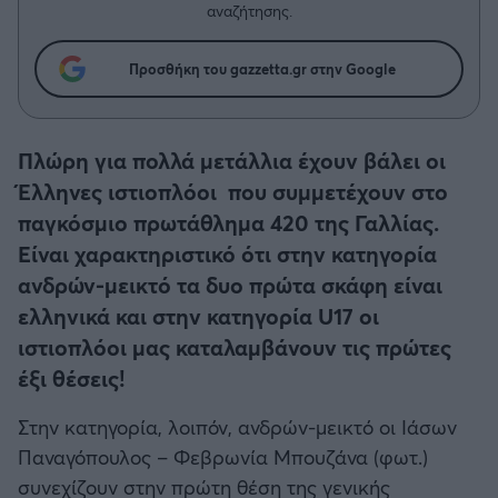
Η μητρότητα στον πάγκο
Δημήτρης Τσορμπατζόγλου
αναζήτησης.
Συνεντεύξεις
Άρης
Μεγάλη μου Αγάπη
Προσθήκη του gazzetta.gr στην Google
Μια Ιστορία από την Πόλη
Λεβαδειακός
ΟΦΗ
Πλώρη για πολλά μετάλλια έχουν βάλει οι
Έλληνες ιστιοπλόοι που συμμετέχουν στο
Βόλος
παγκόσμιο πρωτάθλημα 420 της Γαλλίας.
Είναι χαρακτηριστικό ότι στην κατηγορία
Ατρόμητος Αθηνών
ανδρών-μεικτό τα δυο πρώτα σκάφη είναι
ελληνικά και στην κατηγορία U17 οι
Κηφισιά
ιστιοπλόοι μας καταλαμβάνουν τις πρώτες
έξι θέσεις!
Αστέρας Τρίπολης
Στην κατηγορία, λοιπόν, ανδρών-μεικτό οι Ιάσων
Παναιτωλικός
Παναγόπουλος – Φεβρωνία Μπουζάνα (φωτ.)
συνεχίζουν στην πρώτη θέση της γενικής