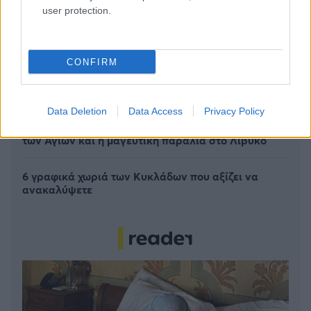
user protection.
CONFIRM
Πέρα από τη Λισαβόνα: 10 μαγευτικοί προορισμοί
της Πορτογαλίας
Data Deletion
Data Access
Privacy Policy
Το καλά κρυμμένο μυστικό της Κρήτης: Το φαράγγι
των Αγίων και η μαγευτική παραλία στο Λιβυκό
6 γραφικά χωριά των Κυκλάδων που αξίζει να
ανακαλύψετε