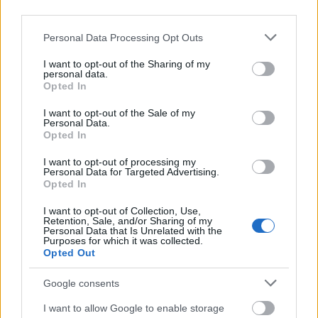
φέτος με τη Σπόρτινγκ!
third parties.
Please note that this website/app uses one or more Google
Personal Data Processing Opt Outs
services and may gather and store information including but
not limited to your visit or usage behaviour. You may click to
I want to opt-out of the Sharing of my
personal data.
grant or deny consent to Google and its third-party tags to
Opted In
use your data for below specified purposes in below Google
Για να προσθέσεις το σχόλιο
consent section.
I want to opt-out of the Sale of my
σου πρέπει να συνδεθείς
Personal Data.
Opted In
στο my gazzetta!
I want to opt-out of processing my
Personal Data for Targeted Advertising.
Opted In
Εγγραφή
Σύνδεση
I want to opt-out of Collection, Use,
Retention, Sale, and/or Sharing of my
Personal Data that Is Unrelated with the
Purposes for which it was collected.
Opted Out
Google consents
I want to allow Google to enable storage