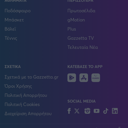
ΑΘΛΗΜΑΤΑ
ΠΕΡΙΣΣΟΤΕΡΑ
Ποδόσφαιρο
Πρωτοσέλιδα
Μπάσκετ
gMotion
Βόλεϊ
Plus
Τέννις
Gazzetta TV
Τελευταία Νέα
ΣΧΕΤΙΚΑ
ΚΑΤΕΒΑΣΕ ΤΟ APP
Android
IOS
Huawei
Σχετικά με το Gazzetta.gr
Όροι Χρήσης
Πολιτική Απορρήτου
SOCIAL MEDIA
Πολιτική Cookies
Facebook
Twitter
Instagram
YouTube
TikTok
Lin
Διαχείριση Απορρήτου