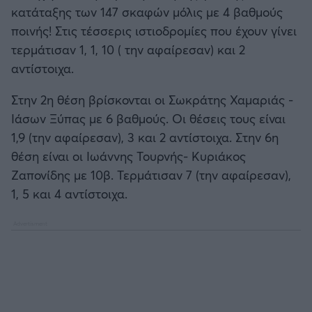
Καλαμάτα
κατάταξης των 147 σκαφών μόλις με 4 βαθμούς
ποινής! Στις τέσσερις ιστιοδρομίες που έχουν γίνει
Ηρακλής
τερμάτισαν 1, 1, 10 ( την αφαίρεσαν) και 2
αντίστοιχα.
Μπαρτσελόνα
Στην 2η θέση βρίσκονται οι Σωκράτης Χαμαριάς -
Ιάσων Ξύπας με 6 βαθμούς. Οι θέσεις τους είναι
Ρεάλ Μαδρίτης
1,9 (την αφαίρεσαν), 3 και 2 αντίστοιχα. Στην 6η
θέση είναι οι Ιωάννης Τουρνής- Κυριάκος
Ατλέτικο Μαδρίτης
Ζαπονίδης με 10β. Τερμάτισαν 7 (την αφαίρεσαν),
1, 5 και 4 αντίστοιχα.
Μάντσεστερ Γιουνάιτεντ
Μάντσεστερ Σίτι
Λίβερπουλ
Τσέλσι