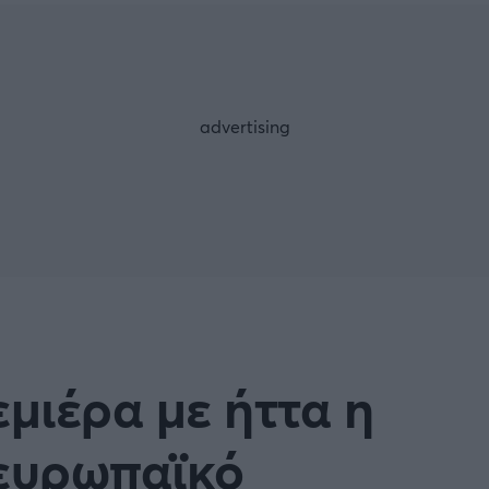
Μια Ιστο
Μιχάλης Τσαμπάς
Δημήτρης Τσ
Άρση Βαρών
FOLLOW US
μιέρα με ήττα η
 ευρωπαϊκό