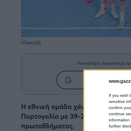
Ανακαλύψτε περισσότερα άρ
Προσθήκη του g
www.gazze
If you wish 
sensitive in
Η εθνική ομάδα χάντμπολ νέων αν
confirm you
continue se
Πορτογαλία με 39-21 στο Κλουζ, 
information 
πρωταθλήματος.
further disc