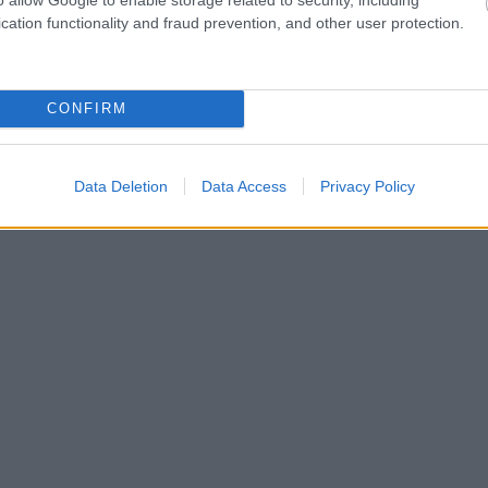
cation functionality and fraud prevention, and other user protection.
Κερλίδης 2, Ραράκος 4, Χαριζόπουλος, Κοτζιάς,
ν, Μπαλτζής 1, Σπυρόπουλος, Δούκας 1, Καρολίδης
CONFIRM
Data Deletion
Data Access
Privacy Policy