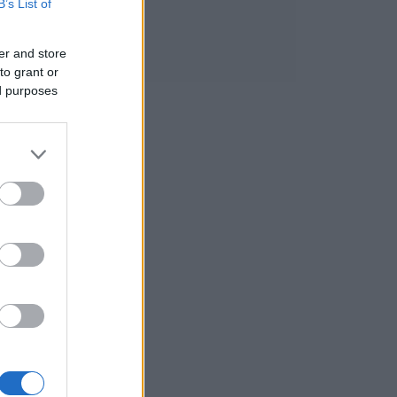
B’s List of
er and store
to grant or
ed purposes