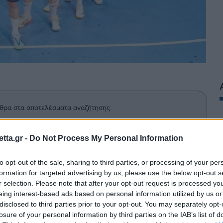
θρα στα αποτελέσματα αναζήτησης.
azzetta.gr στην Google
tta.gr -
Do Not Process My Personal Information
to opt-out of the sale, sharing to third parties, or processing of your per
formation for targeted advertising by us, please use the below opt-out s
δρών γνώρισε την ήττα από την
r selection. Please note that after your opt-out request is processed y
eing interest-based ads based on personal information utilized by us or
στην πρεμιέρα του ευρωπαϊκού
disclosed to third parties prior to your opt-out. You may separately opt-
losure of your personal information by third parties on the IAB’s list of