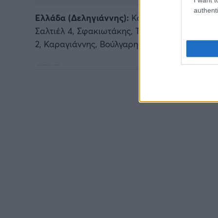
authenti
Ελλάδα (Δεληγιάννης):
Καμπάς, Ταπάντζης 3, 
Σαλτιέλ 4, Σφακιωτάκης, Τσιούμας 4, Αμπρου
2, Καραγιάννης, Βούλγαρης.