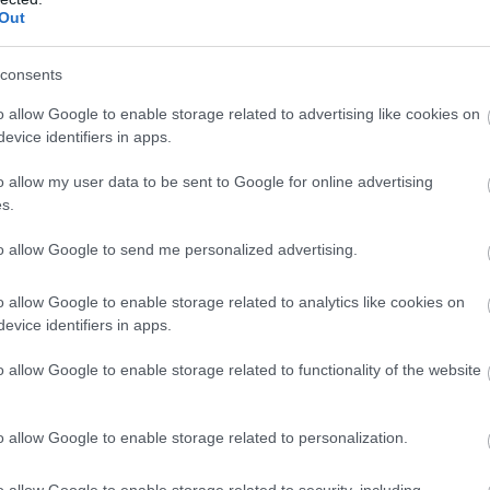
Out
consents
o allow Google to enable storage related to advertising like cookies on
evice identifiers in apps.
o allow my user data to be sent to Google for online advertising
s.
to allow Google to send me personalized advertising.
(ημ.), 25-10, 27-10, 33-14, 36-14, 38-17, 39-21
o allow Google to enable storage related to analytics like cookies on
evice identifiers in apps.
o allow Google to enable storage related to functionality of the website
βηγία και Κατάρ
o allow Google to enable storage related to personalization.
o allow Google to enable storage related to security, including