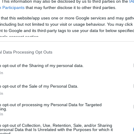
. This information may also be disclosed by us to third parties on the
IA
Participants
that may further disclose it to other third parties.
 that this website/app uses one or more Google services and may gath
including but not limited to your visit or usage behaviour. You may click 
 to Google and its third-party tags to use your data for below specifi
ogle consent section.
θηκε από την
Πορτογαλία με 39-21,
στην πρεμιέρα
l Data Processing Opt Outs
ας.
o opt-out of the Sharing of my personal data.
ος στον Α' Όμιλο, που φιλοξενείται στο Κλουζ και
In
τιμετώπισε αρκετές δυσκολίες απέναντι σε μια
ο βάθρο, καθώς ήταν φιναλίστ στην προηγούμενη
o opt-out of the Sale of my Personal Data.
 12:00)
θα έχει νέα δύσκολη αποστολή απέναντι
In
to opt-out of processing my Personal Data for Targeted
ing.
In
o opt-out of Collection, Use, Retention, Sale, and/or Sharing
ersonal Data that Is Unrelated with the Purposes for which it
lected.