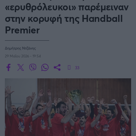
Οδηγός F1
CEV Cup
Τεχνολογία
«ερυθρόλευκοι» παρέμειναν
Παναγιώτης Δαλαταριώφ
Κολύμβηση
ΑΘΛΗΤΙΚΕΣ ΜΕΤΑΔΟΣΕΙΣ
Bundesliga
EuroCup
GMotion WRC
Υγεία
Challenge Cup
στην κορυφή της Handball
Ανδρέας Δημάτος
Μπιτς Βόλεϊ
Ligue 1
Mundobasket
GMotion MotoGP
LIVE SCORE
Showbiz
Αντώνης Καλκαβούρας
Premier
Ιστιοπλοΐα
Basketaki
Εθνική Ελλάδος
GWOMEN
Αντώνης Καρπετόπουλος
Eurobasket
Κωπηλασία
Μουντιάλ 2026
Δημήτρης Κατσιώνης
ΑΘΛΗΤΙΚΗ ΗΧΩ
Ξιφασκία
Δημήτρης Ντζάνης
Wyscout Analysis
Γιώργος Κούβαρης
ΕΚΠΟΜΠΕΣ
Σκοποβολή
29 Μαΐου 2026 - 19:54
Ευρώπη
Κώστας Νικολακόπουλος
GALACTICOS BY INTERWETTEN
Κόσμος
Πάλη
ΟΜΑΔΕΣ
33
Γιάννης Πάλλας
GAZZ FLOOR BY NOVIBET
Νίκος Παπαδογιάννης
Τάε κβον ντο
ΑΕΚ
PODCASTS
POLE POSITION BY ALLWYN
Γιώργος Σακελλαρίου
Τζούντο
ΣΠΛΙΤ
OLD SCHOOL
GAZZETTA ACTS
Γιάννης Σερέτης
Ολυμπιακός
Πινγκ - πονγκ
Transfer Stories
ΜΕΤΑΒΙΒΑΣΗ BY NOVIBET
Gazzetta For Her
Σταύρος Σουντουλίδης
GAZZETTA SPECIALS
gMotion
Μαχητικά Αθλήματα
Θέμα Ισότητας
Δημήτρης Τομαράς
ΠΑΟΚ
Unique
Πυγμαχία
Για τον Αλέξανδρο
Γιώργος Τσακίρης
Wyscout Analysis
Άρση Βαρών
#GiatonAlki
Παναθηναϊκός
Μιχάλης Τσαμπάς
InStat Analysis