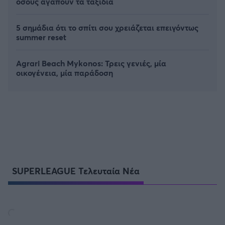
όσους αγαπούν τα ταξίδια
5 σημάδια ότι το σπίτι σου χρειάζεται επειγόντως
summer reset
Agrari Beach Mykonos: Τρεις γενιές, μία
οικογένεια, μία παράδοση
SUPERLEAGUE Τελευταία Νέα