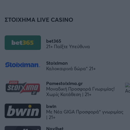
ΣΤΟΙΧΗΜΑ LIVE CASINO
bet365
21+ Παίξτε Υπεύθυνα
Stoiximan
Καλοκαιρινά δώρα* 21+
Pamestoixima.gr
Μοναδική Προσφορά Γνωριμίας!
Χωρίς Κατάθεση | 21+
bwin
Με Νέα GIGA Προσφορά* γνωριμίας
| 21+
Novibet