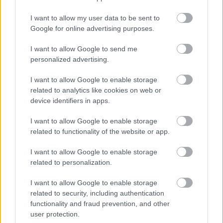
I want to allow my user data to be sent to
Google for online advertising purposes.
I want to allow Google to send me
personalized advertising.
I want to allow Google to enable storage
related to analytics like cookies on web or
device identifiers in apps.
I want to allow Google to enable storage
related to functionality of the website or app.
I want to allow Google to enable storage
related to personalization.
Λένι Κλουμ: Το μυστικό πίσω από την
αυτοπεποίθησή της στις φωτογραφίσεις εσωρούχων
I want to allow Google to enable storage
related to security, including authentication
functionality and fraud prevention, and other
Yellow flags στις σχέσεις: Τι είναι και πότε πρέπει
να σε προβληματίσουν
user protection.