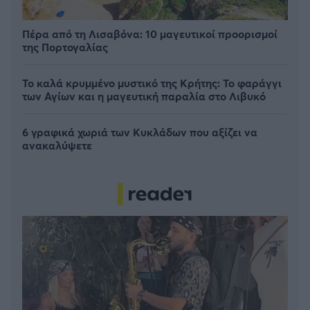
Πέρα από τη Λισαβόνα: 10 μαγευτικοί προορισμοί
της Πορτογαλίας
Το καλά κρυμμένο μυστικό της Κρήτης: Το φαράγγι
των Αγίων και η μαγευτική παραλία στο Λιβυκό
6 γραφικά χωριά των Κυκλάδων που αξίζει να
ανακαλύψετε