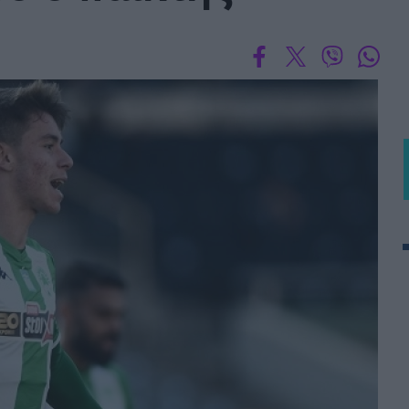
 PORTUGAL BETCLIC
Α' Εθνική Γυναικών