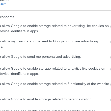
Out
ικάδες της Ακαδημίας τα τελευταία χρόνια! Πλην
ου Λάμπρου!
consents
o allow Google to enable storage related to advertising like cookies on
evice identifiers in apps.
o allow my user data to be sent to Google for online advertising
s.
to allow Google to send me personalized advertising.
o allow Google to enable storage related to analytics like cookies on
evice identifiers in apps.
o allow Google to enable storage related to functionality of the website
o allow Google to enable storage related to personalization.
ίκτη να ζητά συγκεκριμένο αριθμό συμμετοχών στην
o allow Google to enable storage related to security, including