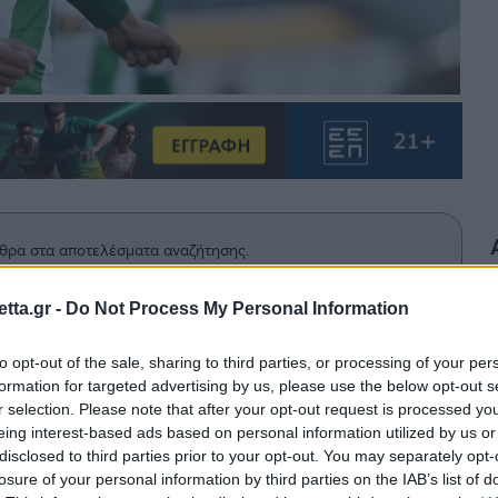
θρα στα αποτελέσματα αναζήτησης.
tta.gr -
Do Not Process My Personal Information
azzetta.gr στην Google
to opt-out of the sale, sharing to third parties, or processing of your per
formation for targeted advertising by us, please use the below opt-out s
από τις πολλές παραμέτρους της
r selection. Please note that after your opt-out request is processed y
eing interest-based ads based on personal information utilized by us or
ορεί να προκαλέσει ευρύτερες τριβές
disclosed to third parties prior to your opt-out. You may separately opt-
losure of your personal information by third parties on the IAB’s list of
ζος δεν χειριστεί προσεκτικά το