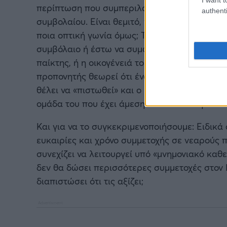
περίπτωση που συμπεριλαμβάνει αυτόν ως όρ
authenti
συμβολαίου. Είναι θεμιτό, ναι. Μπορεί να κριθ
ποια οπτική γωνία όμως; Της εξέλιξης του ποδο
συμβόλαιο ή έστω να συμφωνηθεί προφορικά κα
παίκτης, ή η οικογένειά του ή οι μάνατζέρ το
προπονητής θεωρεί ότι ένας νεαρός παίκτης εί
θέλει να «πιστωθεί» και ο ίδιος την ανέλιξη κ
ομάδα του που έχει άμεση αντανάκλαση και στ
Και για να το συγκεκριμενοποιήσουμε:
Ειδικά
ευκαιρίες και χρόνο συμμετοχής σε νεαρούς π
συνεχίζει να λειτουργεί υπό «μνημονιακό καθ
δεν θα δώσει περισσότερες συμμετοχές στον 
διαπιστώσει ότι τις αξίζει;