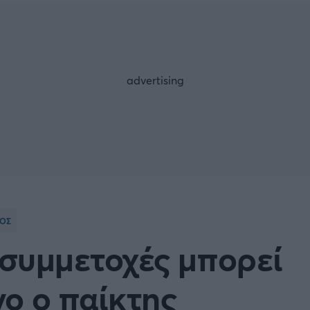
Μια Ιστο
Μιχάλης Τσαμπάς
Δημήτρης Τσ
 A
Κύπελλο Ιταλίας
Άρση Βαρών
ESLIGA
LIGUE 1
λο Γερμανίας
Κύπελλο Ελλάδος
FOLLOW US
 NATIONS LEAGUE
COPA AMERICA
ική
Προκριματικά MUNDIAL 2
ΟΣ
ή Φιλικά
Ποδόσφαιρο Γυναικών
συμμετοχές μπορεί
EREDIVISIE
νο ο παίκτης