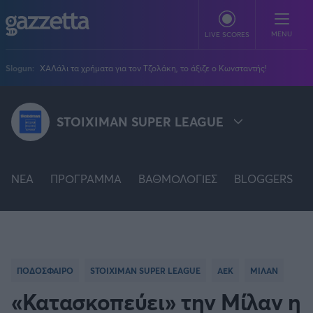
Παράκαμψη προς το κυρίως περιεχόμενο
MENU
LIVE SCORES
Slogun:
ΧΑΛάλι τα χρήματα για τον Τζολάκη, το άξιζε ο Κωνσταντής!
ΠΟΔΟΣΦΑΙΡΟ
STOIXIMAN SUPER LEAGUE
Stoiximan Super League
ΜΠΑΣΚΕΤ
Super League 2
Stoiximan GBL
Όλες οι διοργανώσεις
ΒΟΛΕΪ
Champions League
NEA
EuroLeague
ΠΡΟΓΡΑΜΜΑ
ΒΑΘΜΟΛΟΓΙΕΣ
BLOGGERS
Novibet Volley League
ΑΛΛΑ ΣΠΟΡ
STOIXIMAN SUPER LEAGUE
Europa League
Champions League
Volley League Γυναικών
Τένις
PLUS
Conference League
NBA
SUPER LEAGUE 2
Pre League
Χάντμπολ
Πολιτική
Κύπελλο Ελλάδας
Εθνική Μπάσκετ
BLOGGERS
Κύπελλο Ανδρών
Πόλο
Κοινωνία
Premier League
PREMIER LEAGUE
Elite League
Νίκος Αθανασίου
ΠΟΔΟΣΦΑΙΡΟ
STOIXIMAN SUPER LEAGUE
ΑΕΚ
ΜΙΛΑΝ
GMOTION
Κύπελλο Γυναικών
Διεθνή
Στίβος
La Liga
Δημήτρης Βέργος
Α1 Γυναικών
«Κατασκοπεύει» την Μίλαν η
GMotion F1
Champions League
Viral
FA CUP
ΠΡΩΤΟΣΕΛΙΔΑ
Γυμναστική
Serie A
Βασίλης Βλαχόπουλος
Κύπελλο Ελλάδος