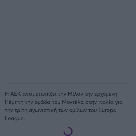
EREDIVISIE
Άρσεναλ
CYPRUS LEAGUE BY STOIXIMAN
Γιουβέντους
Παγκόσμιο Κύπελλο Συλλόγων 2025
Μίλαν
LIGA PORTUGAL BETCLIC
Ίντερ
Α' Εθνική Γυναικών
Μπάγερν Μονάχου
SUPER CUP Ελλάδας
Η ΑΕΚ αντιμετωπίζει την Μίλαν την ερχόμενη
Παρί Σεν Ζερμέν
Πέμπτη την ομάδα του Μοντέλα στην Ιταλία για
την τρίτη αγωνιστική των ομίλων του Europa
League.