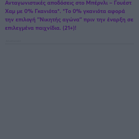
Ανταγωνιστικές αποδόσεις στο Μπέρνλι – Γουέστ
Καλαμάτα
Χαμ με 0% Γκανιότα*. *Το 0% γκανιότα αφορά
Προκριματικά MUNDIAL 2026
την επιλογή ''Νικητής αγώνα'' πριν την έναρξη σε
Ηρακλής
επιλεγμένα παιχνίδια. (21+)!
Προκριματικά EURO
Μπαρτσελόνα
CONFERENCE LEAGUE
Ρεάλ Μαδρίτης
Διεθνή Φιλικά
Ατλέτικο Μαδρίτης
Ποδόσφαιρο Γυναικών
Μάντσεστερ Γιουνάιτεντ
EFL CUP
Μάντσεστερ Σίτι
COPA AFRICA
Λίβερπουλ
MLS
Τσέλσι