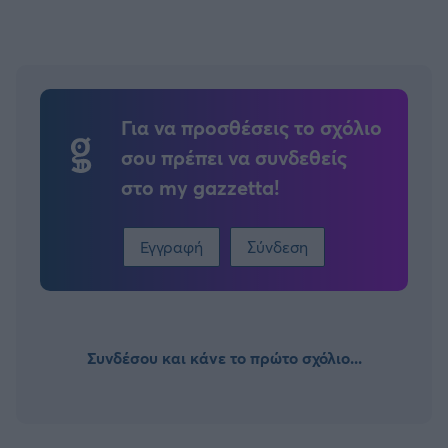
Για να προσθέσεις το σχόλιο
σου πρέπει να συνδεθείς
στο my gazzetta!
Εγγραφή
Σύνδεση
Συνδέσου και κάνε το πρώτο σχόλιο...