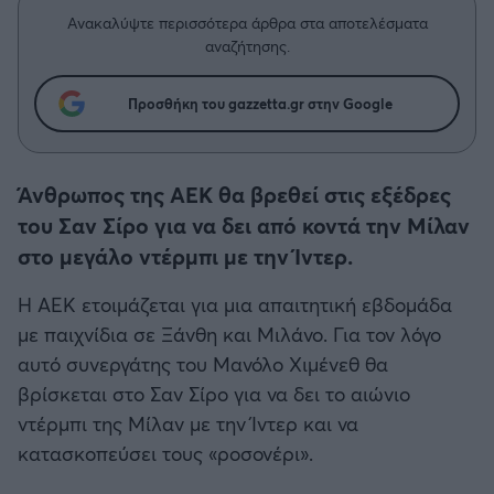
Η μητρότητα στον πάγκο
Δημήτρης Τσορμπατζόγλου
Κύπελλο Γερμανίας
Συνεντεύξεις
Ανακαλύψτε περισσότερα άρθρα στα αποτελέσματα
Άρης
Μεγάλη μου Αγάπη
αναζήτησης.
Κύπελλο Ελλάδος
Μια Ιστορία από την Πόλη
Λεβαδειακός
Προσθήκη του gazzetta.gr στην Google
CHAMPIONS LEAGUE
ΟΦΗ
EUROPA LEAGUE
Άνθρωπος της ΑΕΚ θα βρεθεί στις εξέδρες
Βόλος
του Σαν Σίρο για να δει από κοντά την Μίλαν
UEFA NATIONS LEAGUE
στο μεγάλο ντέρμπι με την Ίντερ.
Ατρόμητος Αθηνών
Η ΑΕΚ ετοιμάζεται για μια απαιτητική εβδομάδα
COPA AMERICA
Κηφισιά
με παιχνίδια σε Ξάνθη και Μιλάνο. Για τον λόγο
αυτό συνεργάτης του Μανόλο Χιμένεθ θα
Μουντιάλ 2026
Αστέρας Τρίπολης
βρίσκεται στο Σαν Σίρο για να δει το αιώνιο
EURO
ντέρμπι της Μίλαν με την Ίντερ και να
Παναιτωλικός
κατασκοπεύσει τους «ροσονέρι».
Γ' Εθνική