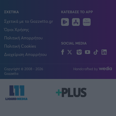
ΣΧΕΤΙΚΑ
ΚΑΤΕΒΑΣΕ ΤΟ APP
Android
IOS
Huawei
Σχετικά με το Gazzetta.gr
Όροι Χρήσης
Πολιτική Απορρήτου
SOCIAL MEDIA
Πολιτική Cookies
Facebook
Twitter
Instagram
YouTube
TikTok
Lin
Διαχείριση Απορρήτου
Copyright © 2008 - 2026
Handcrafted by
FOLLOW US
Gazzetta