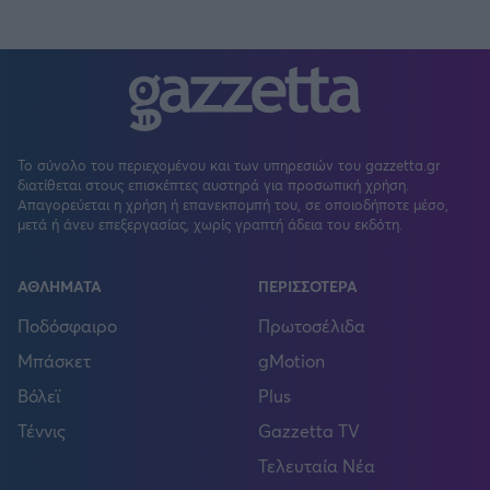
Το σύνολο του περιεχομένου και των υπηρεσιών του gazzetta.gr
διατίθεται στους επισκέπτες αυστηρά για προσωπική χρήση.
Απαγορεύεται η χρήση ή επανεκπομπή του, σε οποιοδήποτε μέσο,
μετά ή άνευ επεξεργασίας, χωρίς γραπτή άδεια του εκδότη.
ΑΘΛΗΜΑΤΑ
ΠΕΡΙΣΣΟΤΕΡΑ
Ποδόσφαιρο
Πρωτοσέλιδα
Μπάσκετ
gMotion
Βόλεϊ
Plus
Τέννις
Gazzetta TV
Τελευταία Νέα