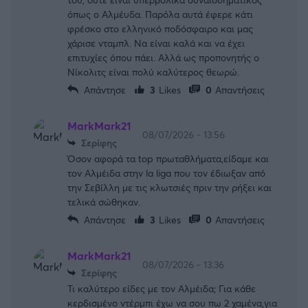
όπως ο Αλμέυδα. Παρόλα αυτά έφερε κάτι
φρέσκο στο ελληνικό ποδόσφαιρο και μας
χάρισε νταμπλ. Να είναι καλά και να έχει
επιτυχίες όπου πάει. Αλλά ως προπονητής ο
Νίκολιτς είναι πολύ καλύτερος θεωρώ.
Απάντησε
3
Likes
0
Απαντήσεις
MarkMark21
08/07/2026 - 13:56
Σερίφης
Όσον αφορά τα top πρωταθλήματα,είδαμε και
τον Αλμέιδα στην la liga που τον έδιωξαν από
την Σεβίλλη με τις κλωτσιές πριν την ρήξει και
τελικά σώθηκαν.
Απάντησε
3
Likes
0
Απαντήσεις
MarkMark21
08/07/2026 - 13:36
Σερίφης
Τι καλύτερο είδες με τον Αλμέιδα; Για κάθε
κερδισμένο ντέρμπι έχω να σου πω 2 χαμένα,για