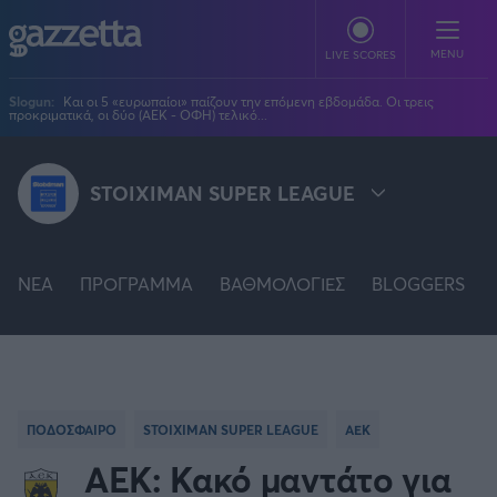
Παράκαμψη προς το κυρίως περιεχόμενο
MENU
LIVE SCORES
Slogun:
Και οι 5 «ευρωπαίοι» παίζουν την επόμενη εβδομάδα. Οι τρεις
προκριματικά, οι δύο (ΑΕΚ - ΟΦΗ) τελικό...
ΠΟΔΟΣΦΑΙΡΟ
STOIXIMAN SUPER LEAGUE
Stoiximan Super League
ΜΠΑΣΚΕΤ
Super League 2
Stoiximan GBL
Όλες οι διοργανώσεις
ΒΟΛΕΪ
Champions League
NEA
EuroLeague
ΠΡΟΓΡΑΜΜΑ
ΒΑΘΜΟΛΟΓΙΕΣ
BLOGGERS
Novibet Volley League
ΑΛΛΑ ΣΠΟΡ
STOIXIMAN SUPER LEAGUE
Europa League
Champions League
Volley League Γυναικών
Τένις
PLUS
Conference League
NBA
SUPER LEAGUE 2
Pre League
Χάντμπολ
Πολιτική
Κύπελλο Ελλάδας
Εθνική Μπάσκετ
BLOGGERS
Κύπελλο Ανδρών
Πόλο
Κοινωνία
Premier League
PREMIER LEAGUE
Elite League
Νίκος Αθανασίου
ΠΟΔΟΣΦΑΙΡΟ
STOIXIMAN SUPER LEAGUE
ΑΕΚ
GMOTION
Κύπελλο Γυναικών
Διεθνή
Στίβος
La Liga
Δημήτρης Βέργος
Α1 Γυναικών
ΑΕΚ: Κακό μαντάτο για
GMotion F1
Champions League
Viral
FA CUP
ΠΡΩΤΟΣΕΛΙΔΑ
Γυμναστική
Serie A
Βασίλης Βλαχόπουλος
Κύπελλο Ελλάδος