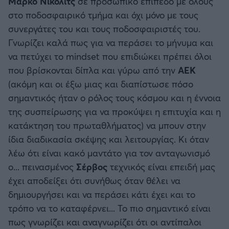
Μάρκο
Νίκολιτς
σε προσωπικό επίπεδο με όλους
στο ποδοσφαιρικό τμήμα και όχι μόνο με τους
συνεργάτες του και τους ποδοσφαιριστές του.
Γνωρίζει καλά πως για να περάσει το μήνυμα και
να πετύχει το mindset που επιδιώκει πρέπει όλοι
που βρίσκονται δίπλα και γύρω από την
ΑΕΚ
(ακόμη και οι έξω μιας και διαπίστωσε πόσο
σημαντικός ήταν ο ρόλος τους κόσμου και η έννοια
της συσπείρωσης για να προκύψει η επιτυχία και η
κατάκτηση του πρωταθλήματος) να μπουν στην
ίδια διαδικασία σκέψης και λειτουργίας. Κι όταν
λέω ότι είναι κακό μαντάτο για τον ανταγωνισμό
ο... πεινασμένος
Σέρβος
τεχνικός είναι επειδή μας
έχει αποδείξει ότι συνήθως όταν θέλει να
δημιουργήσει και να περάσει κάτι έχει και το
τρόπο να το καταφέρνει... Το πιο σημαντικό είναι
πως γνωρίζει και αναγνωρίζει ότι οι αντίπαλοι