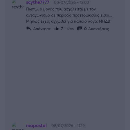
scythe7777
08/07/2026 - 12:03
Πωπω, ο μόνος που ασχολείται με τον
ανταγωνισμό σε περίοδο προετοιμασίας είσαι...
Μήπως έχεις αγχωθεί για κάποιο λόγο; ΝΠΔΒ
Απάντησε
7
Likes
0
Απαντήσεις
mapostol
08/07/2026 - 11:19