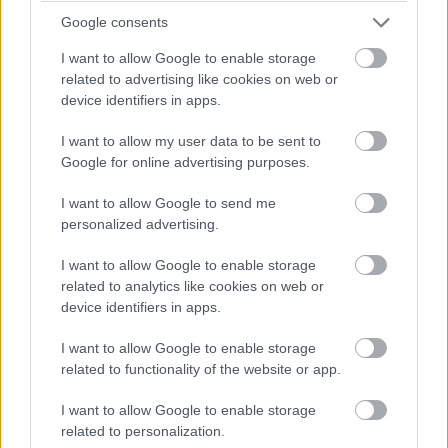
Google consents
I want to allow Google to enable storage
related to advertising like cookies on web or
device identifiers in apps.
I want to allow my user data to be sent to
Google for online advertising purposes.
@Photo credits:
eurokinissi, ΜΠΙΡΝΤΑΧΑΣ ΔΗΜΗΤΡΗΣ
I want to allow Google to send me
personalized advertising.
I want to allow Google to enable storage
related to analytics like cookies on web or
device identifiers in apps.
Διάβασε όλα τα
τελευταία νέα
της αθλητικής
I want to allow Google to enable storage
επικαιρότητας. Μάθε για όλους τους
live αγώνες σήμερα
related to functionality of the website or app.
και δες τις
αθλητικές μεταδόσεις
της ημέρας και της
εβδομάδας μέσα από το υπερπλήρες Πρόγραμμα TV του
I want to allow Google to enable storage
related to personalization.
Gazzetta. Ακολούθησέ μας και στο
Google News
.