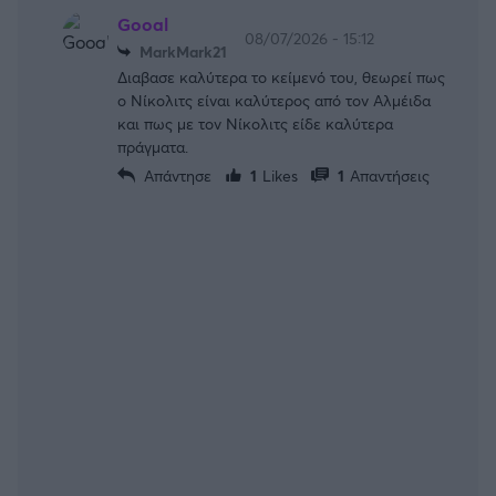
Gooal
08/07/2026 - 15:12
MarkMark21
Διαβασε καλύτερα το κείμενό του, θεωρεί πως
ο Νίκολιτς είναι καλύτερος από τον Αλμέιδα
και πως με τον Νίκολιτς είδε καλύτερα
πράγματα.
Απάντησε
1
Likes
1
Απαντήσεις