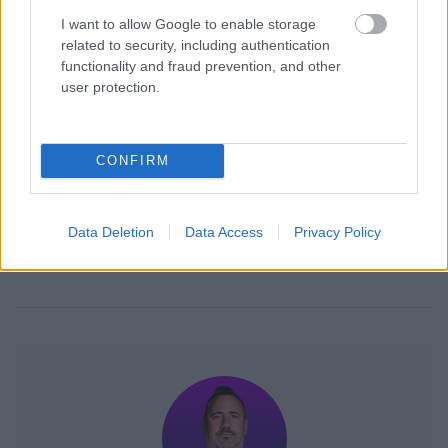
I want to allow Google to enable storage
related to security, including authentication
functionality and fraud prevention, and other
ΔΙΑΒΑΣΕ ΑΚΟΜΗ:
user protection.
Τελικός Super Cup 2026: Κοινή συνέντευξη Τύπου ΑΕΚ
και ΟΦΗ την παραμονή του αγώνα
CONFIRM
«Πόρτα Θεμπάγιος σε σούπερ πρόταση ελληνικής
ομάδας»
Data Deletion
Data Access
Privacy Policy
ΑΕΚ: Κάλεσμα της Original στο μνημόσυνο του Μιχάλη
Κατσούρη