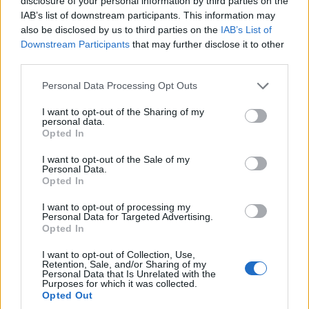
των εντάσεων, τρεξίματων με την μπάλα στα
disclosure of your personal information by third parties on the
IAB’s list of downstream participants. This information may
πόδια και άρα καλύτερη αξιοποίηση μέτρων στο
also be disclosed by us to third parties on the
IAB’s List of
γήπεδο των
Πινέδα
και
Μαρίν
που όφειλαν να
Downstream Participants
that may further disclose it to other
παίρνουν εκείνοι τη μπάλα από τα στόπερ για να
third parties.
...χτίσουν επίθεση. Ειδικά για τον Πινέδα με τη
Please note that this website/app uses one or more Google
Personal Data Processing Opt Outs
ταχύτητα και την ικανότητα της άμεσης μετάβασης
services and may gather and store information including but
στο αντίπαλο επίθετο τρίτο η παρουσία του
not limited to your visit or usage behaviour. You may click to
I want to opt-out of the Sharing of my
personal data.
grant or deny consent to Google and its third-party tags to
διεθνούς
Φινλανδού
θα είναι καταλυτική.
Opted In
use your data for below specified purposes in below Google
consent section.
***Όπως σημειώσαμε την Δευτέρα και χθες στους
I want to opt-out of the Sale of my
Personal Data.
Galacticos
η προσθήκη στόπερ θα είναι με αγορά
Opted In
σημαντική αντίστοιχη με του
Ζουμπκόφ
και του
I want to opt-out of processing my
Κάιρινεν
...
Personal Data for Targeted Advertising.
Opted In
I want to opt-out of Collection, Use,
Retention, Sale, and/or Sharing of my
Personal Data that Is Unrelated with the
Purposes for which it was collected.
Opted Out