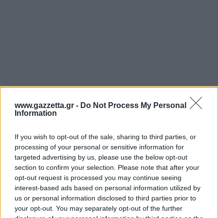
www.gazzetta.gr -
Do Not Process My Personal
Information
If you wish to opt-out of the sale, sharing to third parties, or
processing of your personal or sensitive information for
targeted advertising by us, please use the below opt-out
***Ο
Κάιρινεν
μπήκε στη δουλειά και απ' ευθείας
section to confirm your selection. Please note that after your
στη τακτική με τον
Νίκολιτς
να μας δείχνει πόσο
opt-out request is processed you may continue seeing
interest-based ads based on personal information utilized by
πολύ ήθελε παίκτη με τα χαρακτηριστικά του για
us or personal information disclosed to third parties prior to
το Build up και την ακόμη καλύτερη αξιοποίηση
your opt-out. You may separately opt-out of the further