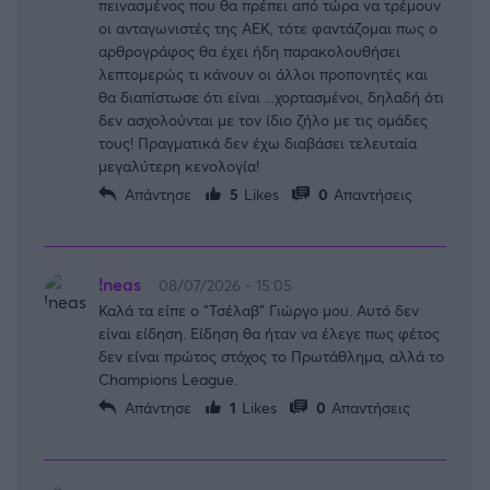
πεινασμένος που θα πρέπει από τώρα να τρέμουν
οι ανταγωνιστές της ΑΕΚ, τότε φαντάζομαι πως ο
αρθρογράφος θα έχει ήδη παρακολουθήσει
λεπτομερώς τι κάνουν οι άλλοι προπονητές και
θα διαπίστωσε ότι είναι ...χορτασμένοι, δηλαδή ότι
δεν ασχολούνται με τον ίδιο ζήλο με τις ομάδες
τους! Πραγματικά δεν έχω διαβάσει τελευταία
μεγαλύτερη κενολογία!
Απάντησε
5
Likes
0
Απαντήσεις
!neas
08/07/2026 - 15:05
Καλά τα είπε ο "Τσέλαβ" Γιώργο μου. Αυτό δεν
είναι είδηση. Είδηση θα ήταν να έλεγε πως φέτος
δεν είναι πρώτος στόχος το Πρωτάθλημα, αλλά το
Champions League.
Απάντησε
1
Likes
0
Απαντήσεις