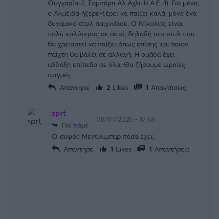
Ουγγαρία-2, Σαμπάμπ Αλ Αχλί-Η.Α.Ε.-1). Για μένα,
ο Αλμέιδα ήξερε-ξέρει να παίζει καλά, μόνο ένα
δυναμικό στυλ παιχνιδιού. Ο Νίκολιτς είναι
πολύ καλύτερος σε αυτό, δηλαδή στο στυλ που
θα χρειαστεί να παίξει όπως επίσης και ποιον
παίχτη θα βάλει σε αλλαγή. Η ομάδα έχει
αλλάξη επίπεδο σε όλα. Θα ζήσουμε ωραίες
στιγμές.
Απάντησε
2
Likes
1
Απαντήσεις
sprt
08/07/2026 - 17:58
Για πάμε
Ο σοφός Μεντιλιμπαρ πόσα έχει;
Απάντησε
1
Likes
1
Απαντήσεις