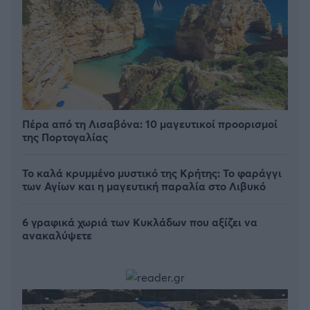
Πέρα από τη Λισαβόνα: 10 μαγευτικοί προορισμοί
της Πορτογαλίας
Το καλά κρυμμένο μυστικό της Κρήτης: Το φαράγγι
των Αγίων και η μαγευτική παραλία στο Λιβυκό
6 γραφικά χωριά των Κυκλάδων που αξίζει να
ανακαλύψετε