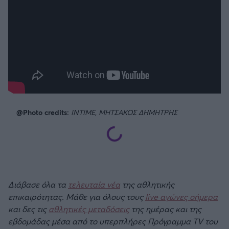
@Photo credits:
INTIME, ΜΗΤΣΑΚΟΣ ΔΗΜΗΤΡΗΣ
Διάβασε όλα τα
τελευταία νέα
της αθλητικής
επικαιρότητας. Μάθε για όλους τους
live αγώνες σήμερα
και δες τις
αθλητικές μεταδόσεις
της ημέρας και της
εβδομάδας μέσα από το υπερπλήρες Πρόγραμμα TV του