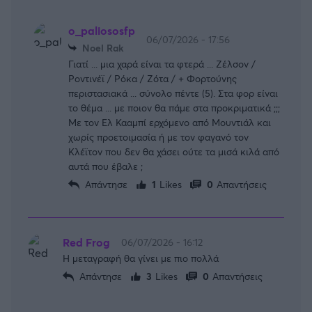
o_paliososfp
06/07/2026 - 17:56
Noel Rak
Γιατί ... μια χαρά είναι τα φτερά ... Ζέλσον /
Ροντινέϊ / Ρόκα / Ζότα / + Φορτούνης
περιστασιακά ... σύνολο πέντε (5). Στα φορ είναι
το θέμα ... με ποιον θα πάμε στα προκριματικά ;;;
Με τον Ελ Κααμπί ερχόμενο από Μουντιάλ και
χωρίς προετοιμασία ή με τον φαγανό τον
Κλέϊτον που δεν θα χάσει ούτε τα μισά κιλά από
αυτά που έβαλε ;
Απάντησε
1
Likes
0
Απαντήσεις
Red Frog
06/07/2026 - 16:12
Η μεταγραφή θα γίνει με πιο πολλά
Απάντησε
3
Likes
0
Απαντήσεις