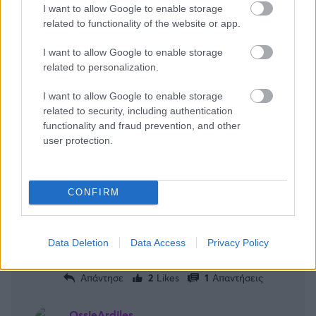
I want to allow Google to enable storage
related to functionality of the website or app.
I want to allow Google to enable storage
related to personalization.
I want to allow Google to enable storage
related to security, including authentication
G7OVANN7
functionality and fraud prevention, and other
06/07/2026 - 16:35
Jaime primo
user protection.
Το θέατρο που παραλόγου δλδ!
Απάντησε
2
Likes
0
Απαντήσεις
CONFIRM
kronos 52
06/07/2026 - 15:56
Data Deletion
Data Access
Privacy Policy
Μα πως αφου εδώ έλεγαν οτι δεν.... προφανώς
δεν θα ξέρουν απο ποδόσφαιρο οι Άγγλοι......
Απάντησε
2
Likes
1
Απαντήσεις
OssieArdiles