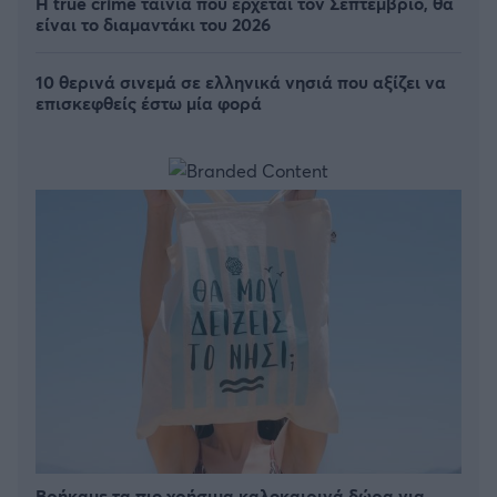
Η true crime ταινία που έρχεται τον Σεπτέμβριο, θα
είναι το διαμαντάκι του 2026
10 θερινά σινεμά σε ελληνικά νησιά που αξίζει να
επισκεφθείς έστω μία φορά
Βρήκαμε τα πιο χρήσιμα καλοκαιρινά δώρα για