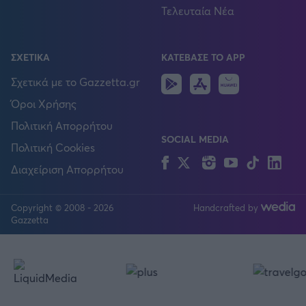
Τελευταία Νέα
ΣΧΕΤΙΚΑ
ΚΑΤΕΒΑΣΕ ΤΟ APP
Android
IOS
Huawei
Σχετικά με το Gazzetta.gr
Όροι Χρήσης
Πολιτική Απορρήτου
SOCIAL MEDIA
Πολιτική Cookies
Facebook
Twitter
Instagram
YouTube
TikTok
Lin
Διαχείριση Απορρήτου
Copyright © 2008 - 2026
Handcrafted by
FOLLOW US
Gazzetta