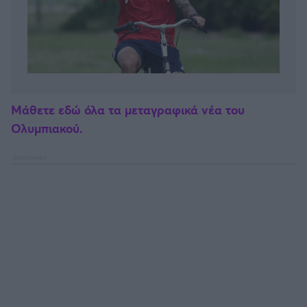
Μάθετε εδώ όλα τα μεταγραφικά νέα του
Ολυμπιακού.