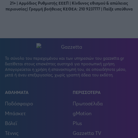
21+ | Αρμόδιος Ρυθμιστής ΕΕΕΠ | Κίνδυνος εθισμού & απώλειας
περιουσίας| Γραμμή βοήθειας ΚΕΘΕΑ: 210 9237777 | Παίξε υπεύθυνα
Το σύνολο του περιεχομένου και των υπηρεσιών του gazzetta.gr
διατίθεται στους επισκέπτες αυστηρά για προσωπική χρήση.
Απαγορεύεται η χρήση ή επανεκπομπή του, σε οποιοδήποτε μέσο,
μετά ή άνευ επεξεργασίας, χωρίς γραπτή άδεια του εκδότη.
ΑΘΛΗΜΑΤΑ
ΠΕΡΙΣΣΟΤΕΡΑ
Ποδόσφαιρο
Πρωτοσέλιδα
Μπάσκετ
gMotion
Βόλεϊ
Plus
Τέννις
Gazzetta TV