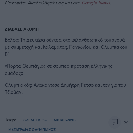
Gazzetta. Ακολούθησέ μας και στο
Google News
.
ΔΙΑΒΑΣΕ ΑΚΟΜΗ:
Βόλος: Τη Δευτέρα σέντρα στο φιλανθρωπικό τουρνουά
με συμμετοχή και Καλαμάτας, Πανιωνίου και Ολυμπιακού
Β'
«Πόρτα Θεμπάγιος σε σούπερ πρόταση ελληνικής
ομάδας»
Ολυμπιακός: Ανακοίνωσε Δημήτρη Ρέτσο και τον γιο του
Τζιοβάνι
Tags:
GALACTICOS
ΜΕΤΑΓΡΑΦΕΣ
26
ΜΕΤΑΓΡΑΦΕΣ ΟΛΥΜΠΙΑΚΟΣ