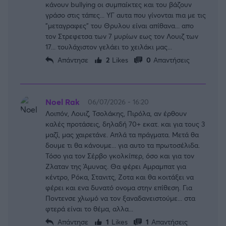
κάνουν bullying οι συμπαίκτες και του βάζουν
γράσο στις τάπες... ΥΓ αυτα που γίνονται πια με τις
"μεταγραφες" του Θρυλου είναι απίθανα... απο
τον Στρεφετσα των 7 μυρίων εως τον Λουιζ των
17... τουλάχιστον γελάει το χειλάκι μας...
Απάντησε
2
Likes
0
Απαντήσεις
Noel Rak
06/07/2026 - 16:20
Λοιπόν, Λουιζ, Τσολάκης, Πιρόλα, αν έρθουν
καλές προτάσεις, δηλαδή 70+ εκατ. και για τους 3
μαζί, μας χαιρετάνε. Απλά τα πράγματα. Μετά θα
δουμε τι θα κάνουμε... για αυτο τα πρωτοσέλιδα.
Τόσο για τον Σέρβο γκολκίπερ, όσο και για τον
Ζλαταν της Άμυνας. Θα φέρει Αμραμπατ για
κέντρο, Ρόκα, Στανιτς, Ζοτα και θα κοιτάξει να
φέρει και ενα δυνατό ονομα στην επίθεση. Για
Ποντενσε χλωμό να τον ξαναδανειστούμε... στα
φτερά είναι το θέμα, αλλα...
Απάντησε
1
Likes
1
Απαντήσεις