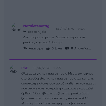
Nataletenatag...
06/07/2026 - 18:45
captain jole
Δεν μπορει να μεινει. Δανεικος ειχε ερθει
μαλλον, ειχε πουληθει ηδη.
Απάντησε
0
Likes
0
Απαντήσεις
PhD
06/07/2026 - 16:55
Ολα αυτα για τον παιχτη που ο Μεντι τον αφηνε
στο ξενοδοχείο; Για τον παιχτη που οταν έμπαινε
αποστολή έκλαιγε σαν μικρό παιδι; Για τον παιχτη
που οταν εκανε κοντρολ ή καταφερνε να σταθεί
όρθιος ή δεν έβγαινε μαζί με την μπάλα άουτ,
ξεσηκωνοταν το Καραϊσκάκης; Απο τα πολλά
γλιστρηματα κάποια στιγμή πιστεψα οτι του