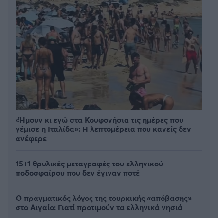
«Ήμουν κι εγώ στα Κουφονήσια τις ημέρες που
γέμισε η Ιταλίδα»: Η λεπτομέρεια που κανείς δεν
ανέφερε
15+1 θρυλικές μεταγραφές του ελληνικού
ποδοσφαίρου που δεν έγιναν ποτέ
Ο πραγματικός λόγος της τουρκικής «απόβασης»
στο Αιγαίο: Γιατί προτιμούν τα ελληνικά νησιά