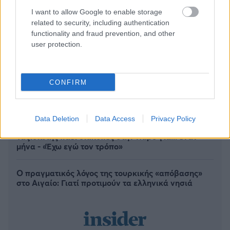
I want to allow Google to enable storage
related to security, including authentication
functionality and fraud prevention, and other
user protection.
CONFIRM
«Ήμουν κι εγώ στα Κουφονήσια τις ημέρες που
γέμισε η Ιταλίδα»: Η λεπτομέρεια που κανείς δεν
ανέφερε
Data Deletion
Data Access
Privacy Policy
Ταξιδιώτης πάει διακοπές στην Πάρο για... έναν
μήνα - «Έχω εγώ τον τρόπο»
Ο πραγματικός λόγος της τουρκικής «απόβασης»
στο Αιγαίο: Γιατί προτιμούν τα ελληνικά νησιά