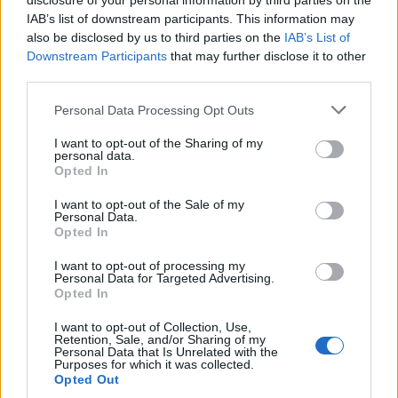
disclosure of your personal information by third parties on the
IAB’s list of downstream participants. This information may
Συνδέσου και κάνε το πρώτο σχόλιο...
also be disclosed by us to third parties on the
IAB’s List of
Downstream Participants
that may further disclose it to other
third parties.
Please note that this website/app uses one or more Google
Personal Data Processing Opt Outs
services and may gather and store information including but
BEST OF
INTERNET
not limited to your visit or usage behaviour. You may click to
I want to opt-out of the Sharing of my
personal data.
grant or deny consent to Google and its third-party tags to
Opted In
use your data for below specified purposes in below Google
consent section.
I want to opt-out of the Sale of my
Personal Data.
Opted In
I want to opt-out of processing my
Personal Data for Targeted Advertising.
Opted In
I want to opt-out of Collection, Use,
Retention, Sale, and/or Sharing of my
Personal Data that Is Unrelated with the
Purposes for which it was collected.
Opted Out