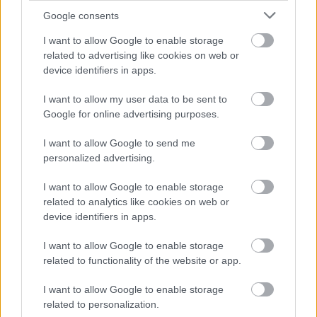
Google consents
I want to allow Google to enable storage
related to advertising like cookies on web or
Πέρα από τη Λισαβόνα: 10 μαγευτικοί προορισμοί
device identifiers in apps.
της Πορτογαλίας
I want to allow my user data to be sent to
Το καλά κρυμμένο μυστικό της Κρήτης: Το φαράγγι
Google for online advertising purposes.
των Αγίων και η μαγευτική παραλία στο Λιβυκό
I want to allow Google to send me
personalized advertising.
6 γραφικά χωριά των Κυκλάδων που αξίζει να
ανακαλύψετε
I want to allow Google to enable storage
related to analytics like cookies on web or
device identifiers in apps.
I want to allow Google to enable storage
related to functionality of the website or app.
I want to allow Google to enable storage
related to personalization.