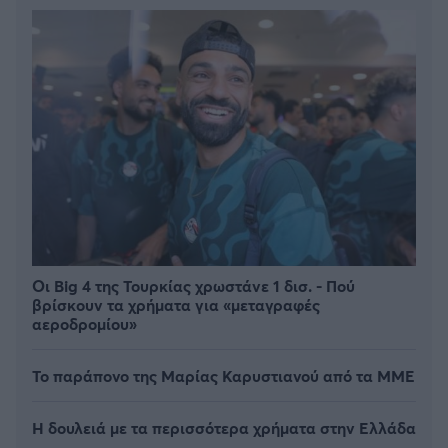
Οι Big 4 της Τουρκίας χρωστάνε 1 δισ. - Πού
βρίσκουν τα χρήματα για «μεταγραφές
αεροδρομίου»
Το παράπονο της Μαρίας Καρυστιανού από τα ΜΜΕ
Η δουλειά με τα περισσότερα χρήματα στην Ελλάδα