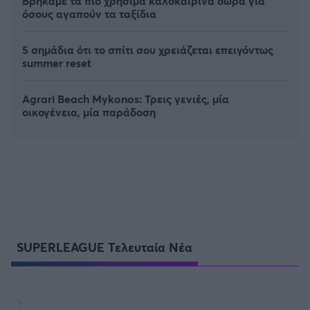
Βρήκαμε τα πιο χρήσιμα καλοκαιρινά δώρα για
όσους αγαπούν τα ταξίδια
5 σημάδια ότι το σπίτι σου χρειάζεται επειγόντως
summer reset
Agrari Beach Mykonos: Τρεις γενιές, μία
οικογένεια, μία παράδοση
SUPERLEAGUE Τελευταία Νέα