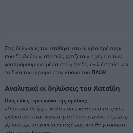
Στις δηλώσεις του στάθηκε στο υψηλό πρέσινγκ
που δουλεύουν, στο πώς «χτίζεται» η χημεία των
«ασπρόμαυρων» μέσα στο γήπεδο, ενώ έστειλε και
το δικό του μήνυμα στον κόσμο του
ΠΑΟΚ
.
Αναλυτικά οι δηλώσεις του Χατσίδη
Πώς είδες την εικόνα της ομάδας;
«Πίστευώ δείξαμε καλύτερη εικόνα από το πρώτο
φιλικό και είναι λογικό, γιατί όσο περνάνε οι μέρες
βρίσκουμε τη χημεία μεταξύ μας και θα γινόμαστε
όλο και καλύτεροι».