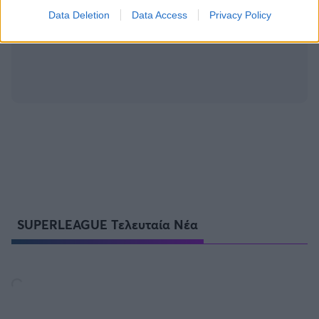
Data Deletion
Data Access
Privacy Policy
SUPERLEAGUE Τελευταία Νέα