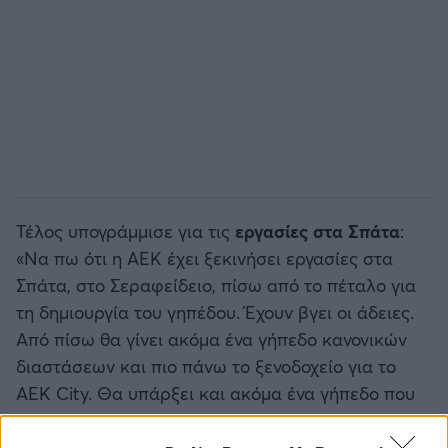
Τέλος υπογράμμισε για τις
εργασίες στα Σπάτα
:
«Να πω ότι η ΑΕΚ έχει ξεκινήσει εργασίες στα
Σπάτα, στο Σεραφείδειο, πίσω από το πέταλο για
τη δημιουργία του γηπέδου. Έχουν βγει οι άδειες.
Από πίσω θα γίνει ακόμα ένα γήπεδο κανονικών
διαστάσεων και πιο πάνω το ξενοδοχείο για το
AEK City. Θα υπάρξει και ακόμα ένα γήπεδο που
θα εξυπηρετεί και τις γυναίκες. Θα είναι λίγο
εργοτάξιο το προπονητικό κέντρο στα Σπάτα. Εκεί