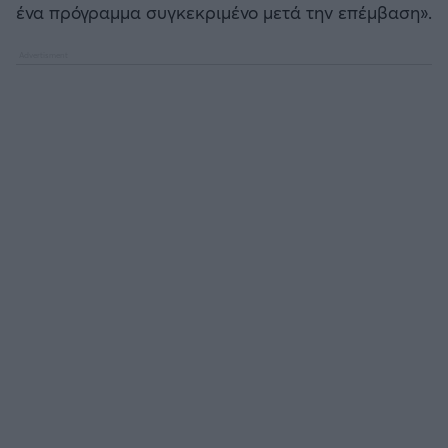
ένα πρόγραμμα συγκεκριμένο μετά την επέμβαση».