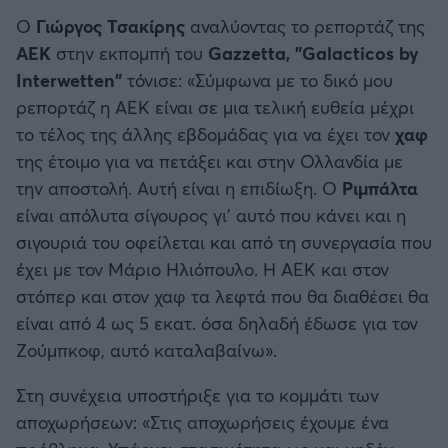
Καλαμάτα
Ο
Γιώργος Τσακίρης
αναλύοντας το ρεπορτάζ της
Προκριματικά MUNDIAL 2026
ΑΕΚ
στην εκπομπή του
Gazzetta, "Galacticos by
Ηρακλής
Interwetten"
τόνισε: «Σύμφωνα με το δικό μου
Προκριματικά EURO
ρεπορτάζ η ΑΕΚ είναι σε μια τελική ευθεία μέχρι
Μπαρτσελόνα
το τέλος της άλλης εβδομάδας για να έχει τον
χαφ
CONFERENCE LEAGUE
της έτοιμο για να πετάξει και στην Ολλανδία με
Ρεάλ Μαδρίτης
την αποστολή. Αυτή είναι η επιδίωξη. Ο
Ριμπάλτα
Διεθνή Φιλικά
είναι απόλυτα σίγουρος γι' αυτό που κάνει και η
Ατλέτικο Μαδρίτης
σιγουριά του οφείλεται και από τη συνεργασία που
Ποδόσφαιρο Γυναικών
έχει με τον Μάριο Ηλιόπουλο. Η ΑΕΚ και στον
Μάντσεστερ Γιουνάιτεντ
στόπερ και στον χαφ τα λεφτά που θα διαθέσει θα
EFL CUP
είναι από 4 ως 5 εκατ. όσα δηλαδή έδωσε για τον
Μάντσεστερ Σίτι
Ζούμπκοφ, αυτό καταλαβαίνω».
COPA AFRICA
Λίβερπουλ
Στη συνέχεια υποστήριξε για το κομμάτι των
MLS
αποχωρήσεων: «Στις αποχωρήσεις έχουμε ένα
Τσέλσι