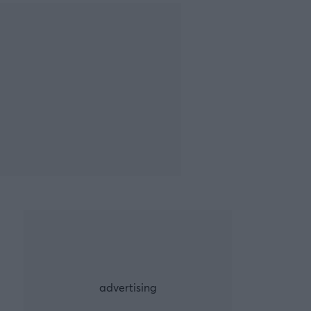
ρία από την Πόλη
ορμπατζόγλου
LA LIGA
SüPER LIG
CHAMPIONS LEAGUE
Μουντιάλ 2026
026
Προκριματικά EURO
EFL CUP
CYPRUS LEAGUE BY
STOIXIMAN