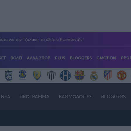
ατα για τον Τζολάκη, το άξιζε ο Κωνσταντής!
ΚΕΤ
ΒΟΛΕΪ
ΑΛΛΑ ΣΠΟΡ
PLUS
BLOGGERS
GMOTION
ΠΡΩΤ
WETTEN
ague
gue
Κοινωνία
Δημήτρης Βέργος
Οδηγός F1
GAZZ FLOOR BY NOVIBET
Super League 2
EuroLeague
Volley League Γυναικών
Χάντμπολ
Διεθνή
Βασίλης Βλαχ
GMotion WR
POLE POSIT
Champio
Champio
Pre Lea
Πόλο
GAZZETTA ACTS
GAZZET
Gazzetta For Her
Unique
NEA
ΠΡΟΓΡΑΜΜΑ
ΒΑΘΜΟΛΟΓΙΕΣ
BLOGGERS
ET
Υγεία
Αντώνης Καλκαβούρας
Showbiz
Αντώνης Καρ
Κύπελλο Ελλάδας
Elite League
Champions League
Κολύμβηση
Premier
Α1 Γυνα
CEV Cu
Μπιτς Βό
Θέμα Ισότητας
Wyscout 
Για τον Αλέξανδρο
InStat An
Κώστας Νικολακόπουλος
Γιάννης Πάλλ
Mundobasket
Bundesliga
Ξιφασκία
Ligue 1
Basketak
Σκοποβο
#GiatonAlki
Συνεντεύ
XIMAN SUPER LEAGUE
SUPER LEAGUE 2
Γιάννης Σερέτης
Σταύρος Σουν
Η μητρότητα στον πάγκο
Μεγάλη 
Wyscout Analysis
Τζούντο
Ευρώπη
Πινγκ - 