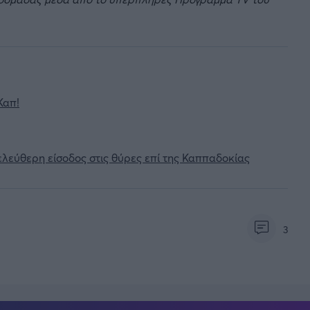
Καπ!
, ελεύθερη είσοδος στις θύρες επί της Καππαδοκίας
3