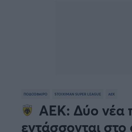
Γιώργος Τσακίρης
FA CUP
SERIE
Πυγμαχία
COPA DEL REY
BUND
PREMIER LEAGUE Ρωσίας
Κύπελ
EUROPA LEAGUE
UEFA
EURO
Γ' Εθν
ΠΟΔΟΣΦΑΙΡΟ
STOIXIMAN SUPER LEAGUE
ΑΕΚ
CONFERENCE LEAGUE
Διεθν
ΑΕΚ: Δύο νέα
COPA AFRICA
MLS
εντάσσονται στο 