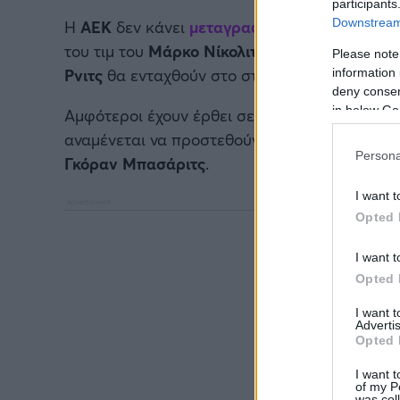
participants
Downstream 
Η
ΑΕΚ
δεν κάνει
μεταγραφές
μόνο για την εν
του τιμ του
Μάρκο Νίκολιτς
καθώς σύμφωνα μ
Please note
Ρνιτς
θα ενταχθούν στο σταφ της Ένωσης.
information 
deny consent
in below Go
Αμφότεροι έχουν έρθει σε συμφωνία με την ε
αναμένεται να προστεθούν στο τιμ μαζί με τ
Persona
Γκόραν Μπασάριτς
.
I want t
Opted 
I want t
Opted 
I want 
Advertis
Opted 
I want t
of my P
was col