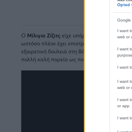
Opted 
Google 
I want t
Ο
Μίλιγια Ζίζιτς
είχε υπάρξει και πρώτος προ
web or d
ωστόσο πλέον έχει επιστρέψει στη θέση του
I want t
εξαιρετική δουλειά στη Βόλφσμπεργκερ της Α
purpose
πολλή καλή πορεία ως ποδοσφαιριστής της Πα
I want 
I want t
web or d
I want t
or app.
I want t
I want t