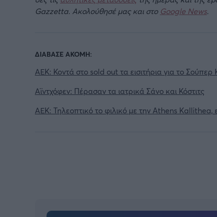
Gazzetta. Ακολούθησέ μας και στο
Google News
.
ΔΙΑΒΑΣΕ ΑΚΟΜΗ:
ΑΕΚ: Κοντά στο sold out τα εισιτήρια για το Σούπερ 
Αϊντχόφεν: Πέρασαν τα ιατρικά Σάνο και Κόστιτς
ΑΕΚ: Τηλεοπτικό το φιλικό με την Athens Kallithea