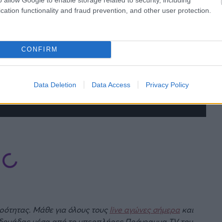
cation functionality and fraud prevention, and other user protection.
CONFIRM
Data Deletion
Data Access
Privacy Policy
ιρότητας. Μάθε για όλους τους
live αγώνες σήμερα
και
βδομάδας μέσα από το υπερπλήρες Πρόγραμμα TV του