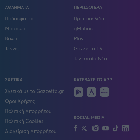
ΑΘΛΗΜΑΤΑ
ΠΕΡΙΣΣΟΤΕΡΑ
Ποδόσφαιρο
Πρωτοσέλιδα
Μπάσκετ
gMotion
Βόλεϊ
Plus
Τέννις
Gazzetta TV
Τελευταία Νέα
ΣΧΕΤΙΚΑ
ΚΑΤΕΒΑΣΕ ΤΟ APP
Android
IOS
Huawei
Σχετικά με το Gazzetta.gr
Όροι Χρήσης
Πολιτική Απορρήτου
SOCIAL MEDIA
Πολιτική Cookies
Facebook
Twitter
Instagram
YouTube
TikTok
Lin
Διαχείριση Απορρήτου