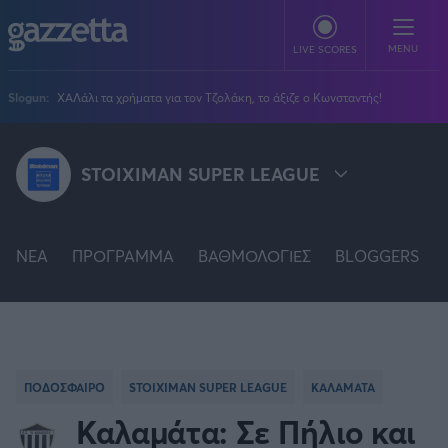
Παράκαμψη προς το κυρίως περιεχόμενο
MENU
LIVE SCORES
Slogun:
ΧΑΛάλι τα χρήματα για τον Τζολάκη, το άξιζε ο Κωνσταντής!
ΠΟΔΟΣΦΑΙΡΟ
STOIXIMAN SUPER LEAGUE
Stoiximan Super League
ΜΠΑΣΚΕΤ
Super League 2
Stoiximan GBL
Όλες οι διοργανώσεις
ΒΟΛΕΪ
Champions League
NEA
EuroLeague
ΠΡΟΓΡΑΜΜΑ
ΒΑΘΜΟΛΟΓΙΕΣ
BLOGGERS
Novibet Volley League
ΑΛΛΑ ΣΠΟΡ
STOIXIMAN SUPER LEAGUE
Europa League
Champions League
Volley League Γυναικών
Τένις
PLUS
Conference League
NBA
SUPER LEAGUE 2
Pre League
Χάντμπολ
Πολιτική
Κύπελλο Ελλάδας
Εθνική Μπάσκετ
BLOGGERS
Κύπελλο Ανδρών
Πόλο
Κοινωνία
Premier League
PREMIER LEAGUE
Elite League
Νίκος Αθανασίου
ΠΟΔΟΣΦΑΙΡΟ
STOIXIMAN SUPER LEAGUE
ΚΑΛΑΜΑΤΑ
GMOTION
Κύπελλο Γυναικών
Διεθνή
Στίβος
La Liga
Δημήτρης Βέργος
Α1 Γυναικών
Καλαμάτα: Σε Πήλιο και
GMotion F1
Champions League
Viral
FA CUP
ΠΡΩΤΟΣΕΛΙΔΑ
Γυμναστική
Serie A
Βασίλης Βλαχόπουλος
Κύπελλο Ελλάδος