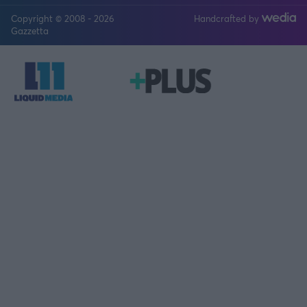
Copyright © 2008 - 2026
Handcrafted by
FOLLOW US
Gazzetta