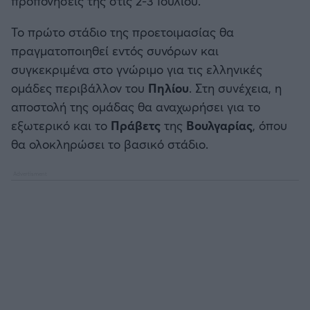
προπονήσεις της στις 2-3 Ιουλίου.
Καλαμάτα
Προκριματικά MUNDIAL 2026
Το πρώτο στάδιο της προετοιμασίας θα
Ηρακλής
πραγματοποιηθεί εντός συνόρων και
Προκριματικά EURO
συγκεκριμένα στο γνώριμο για τις ελληνικές
Μπαρτσελόνα
ομάδες περιβάλλον του
Πηλίου
. Στη συνέχεια, η
CONFERENCE LEAGUE
αποστολή της ομάδας θα αναχωρήσει για το
Ρεάλ Μαδρίτης
εξωτερικό και το
Πράβετς
της
Βουλγαρίας
, όπου
Διεθνή Φιλικά
θα ολοκληρώσει το βασικό στάδιο.
Ατλέτικο Μαδρίτης
Ποδόσφαιρο Γυναικών
Μάντσεστερ Γιουνάιτεντ
EFL CUP
Μάντσεστερ Σίτι
COPA AFRICA
Λίβερπουλ
MLS
Τσέλσι