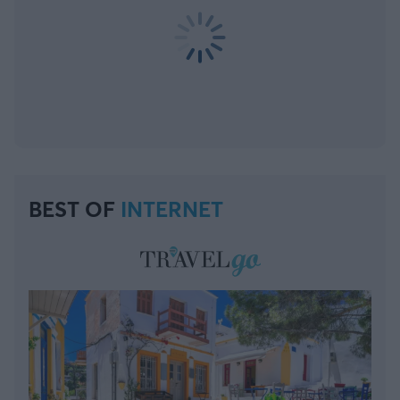
BEST OF
INTERNET