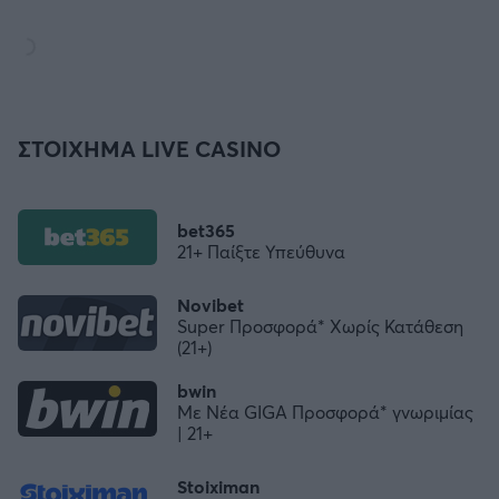
ΣΤΟΙΧΗΜΑ LIVE CASINO
bet365
21+ Παίξτε Υπεύθυνα
Novibet
Super Προσφορά* Χωρίς Κατάθεση
(21+)
bwin
Με Νέα GIGA Προσφορά* γνωριμίας
| 21+
Stoiximan