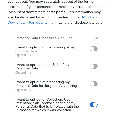
your opt-out. You may separately opt-out of the further
disclosure of your personal information by third parties on the
IAB’s list of downstream participants. This information may
also be disclosed by us to third parties on the
IAB’s List of
Downstream Participants
that may further disclose it to other
third parties.
Please note that this website/app uses one or more Google
Personal Data Processing Opt Outs
services and may gather and store information including but
not limited to your visit or usage behaviour. You may click to
I want to opt-out of the Sharing of my
personal data.
grant or deny consent to Google and its third-party tags to
Opted In
«Ήμουν κι εγώ στα Κουφονήσια τις ημέρες που
use your data for below specified purposes in below Google
γέμισε η Ιταλίδα»: Η λεπτομέρεια που κανείς δεν
consent section.
I want to opt-out of the Sale of my
ανέφερε
Personal Data.
Opted In
Βίντεο από την τραγωδία στις Σέρρες: Ο οδηγός του
I want to opt-out of processing my
φορτηγού κατέγραψε τη στιγμή της σύγκρουσης με
Personal Data for Targeted Advertising.
το ΙΧ
Opted In
I want to opt-out of Collection, Use,
Ένα ζωντανό πορτρέτο της Αθήνας μέσα από τα 4,5
Retention, Sale, and/or Sharing of my
km της Πατησίων
Personal Data that Is Unrelated with the
Purposes for which it was collected.