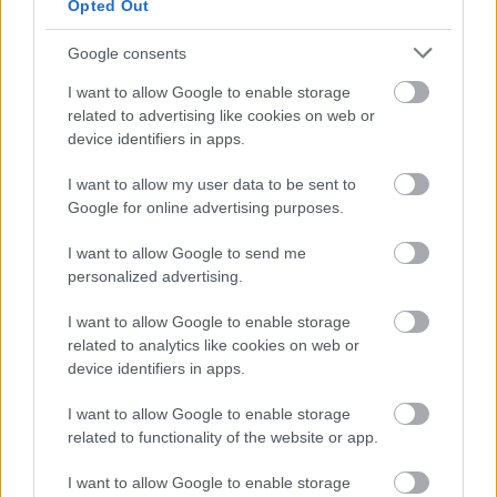
Opted Out
Google consents
I want to allow Google to enable storage
related to advertising like cookies on web or
device identifiers in apps.
I want to allow my user data to be sent to
Google for online advertising purposes.
I want to allow Google to send me
personalized advertising.
I want to allow Google to enable storage
related to analytics like cookies on web or
device identifiers in apps.
Το παράπονο της Μαρίας Καρυστιανού από τα ΜΜΕ
I want to allow Google to enable storage
related to functionality of the website or app.
Η δουλειά με τα περισσότερα χρήματα στην Ελλάδα
I want to allow Google to enable storage