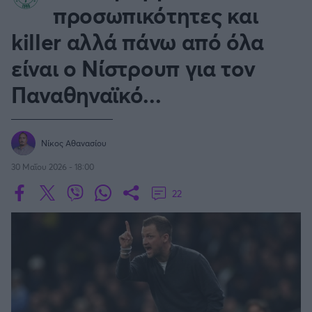
Οδηγός F1
CEV Cup
Τεχνολογία
προσωπικότητες και
Παναγιώτης Δαλαταριώφ
Κολύμβηση
ΑΘΛΗΤΙΚΕΣ ΜΕΤΑΔΟΣΕΙΣ
Bundesliga
EuroCup
GMotion WRC
SERIE A
Υγεία
Challenge Cup
killer αλλά πάνω από όλα
Ανδρέας Δημάτος
Μπιτς Βόλεϊ
Ligue 1
Mundobasket
GMotion MotoGP
LIVE SCORE
Showbiz
Αντώνης Καλκαβούρας
είναι ο Νίστρουπ για τον
Κύπελλο Ιταλίας
Ιστιοπλοΐα
Basketaki
Εθνική Ελλάδος
GWOMEN
Αντώνης Καρπετόπουλος
Eurobasket
Κωπηλασία
Παναθηναϊκό...
Μουντιάλ 2026
Δημήτρης Κατσιώνης
LA LIGA
ΑΘΛΗΤΙΚΗ ΗΧΩ
Ξιφασκία
Wyscout Analysis
Γιώργος Κούβαρης
ΕΚΠΟΜΠΕΣ
Σκοποβολή
Ευρώπη
COPA DEL REY
Κώστας Νικολακόπουλος
Νίκος Αθανασίου
GALACTICOS BY INTERWETTEN
Κόσμος
Πάλη
ΟΜΑΔΕΣ
Γιάννης Πάλλας
30 Μαΐου 2026 - 18:00
GAZZ FLOOR BY NOVIBET
BUNDESLIGA
Νίκος Παπαδογιάννης
Τάε κβον ντο
ΑΕΚ
PODCASTS
POLE POSITION BY ALLWYN
22
Γιώργος Σακελλαρίου
Τζούντο
ΣΠΛΙΤ
LIGUE 1
OLD SCHOOL
GAZZETTA ACTS
Γιάννης Σερέτης
Ολυμπιακός
Πινγκ - πονγκ
Transfer Stories
ΜΕΤΑΒΙΒΑΣΗ BY NOVIBET
Gazzetta For Her
Σταύρος Σουντουλίδης
GAZZETTA SPECIALS
gMotion
SüPER LIG
Μαχητικά Αθλήματα
Θέμα Ισότητας
Δημήτρης Τομαράς
ΠΑΟΚ
Unique
Πυγμαχία
Για τον Αλέξανδρο
Γιώργος Τσακίρης
Wyscout Analysis
PREMIER LEAGUE Ρωσίας
Άρση Βαρών
#GiatonAlki
Παναθηναϊκός
Μιχάλης Τσαμπάς
InStat Analysis