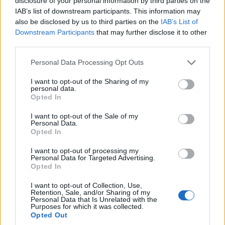
disclosure of your personal information by third parties on the
σέντερ φορ να είναι η πλέον κομβική...
IAB’s list of downstream participants. This information may
also be disclosed by us to third parties on the
IAB’s List of
Downstream Participants
that may further disclose it to other
third parties.
Please note that this website/app uses one or more Google
Personal Data Processing Opt Outs
services and may gather and store information including but
Διάβασε όλα τα
τελευταία νέα
της αθλητικής
not limited to your visit or usage behaviour. You may click to
I want to opt-out of the Sharing of my
επικαιρότητας. Μάθε για όλους τους
live αγώνες σήμερα
personal data.
grant or deny consent to Google and its third-party tags to
Opted In
και δες τις
αθλητικές μεταδόσεις
της ημέρας και της
use your data for below specified purposes in below Google
εβδομάδας μέσα από το υπερπλήρες Πρόγραμμα TV του
consent section.
I want to opt-out of the Sale of my
Personal Data.
Gazzetta. Ακολούθησέ μας και στο
Google News
.
Opted In
I want to opt-out of processing my
Personal Data for Targeted Advertising.
Opted In
ΔΙΑΒΑΣΕ ΑΚΟΜΗ:
I want to opt-out of Collection, Use,
Παναθηναϊκός: Κατάληψη στη Σόφια από τους φίλους του
Retention, Sale, and/or Sharing of my
τριφυλλιού
Personal Data that Is Unrelated with the
Purposes for which it was collected.
Opted Out
Λιβάι Γκαρσία: «Στο γήπεδο θέλω να είμαι ''killer''»