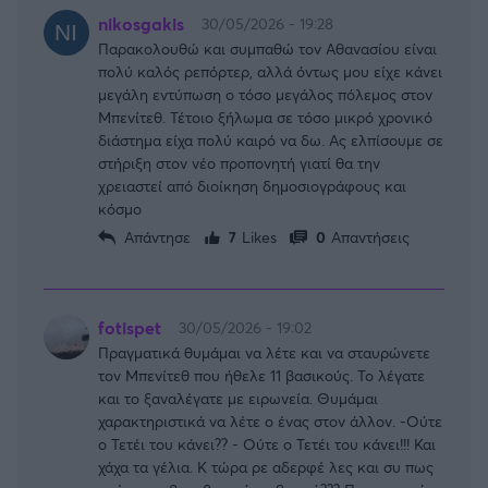
nikosgakis
30/05/2026 - 19:28
Παρακολουθώ και συμπαθώ τον Αθανασίου είναι
πολύ καλός ρεπόρτερ, αλλά όντως μου είχε κάνει
μεγάλη εντύπωση ο τόσο μεγάλος πόλεμος στον
Μπενίτεθ. Τέτοιο ξήλωμα σε τόσο μικρό χρονικό
διάστημα είχα πολύ καιρό να δω. Ας ελπίσουμε σε
στήριξη στον νέο προπονητή γιατί θα την
χρειαστεί από διοίκηση δημοσιογράφους και
κόσμο
Απάντησε
7
Likes
0
Απαντήσεις
fotispet
30/05/2026 - 19:02
Πραγματικά θυμάμαι να λέτε και να σταυρώνετε
τον Μπενίτεθ που ήθελε 11 βασικούς. Το λέγατε
και το ξαναλέγατε με ειρωνεία. Θυμάμαι
χαρακτηριστικά να λέτε ο ένας στον άλλον. -Ούτε
ο Τετέι του κάνει?? - Ούτε ο Τετέι του κάνει!!! Και
χάχα τα γέλια. Κ τώρα ρε αδερφέ λες και συ πως