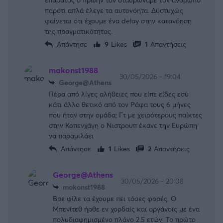
παρότι απλά έλεγε τα αυτονόητα. Δυστυχώς
φαίνεται ότι έχουμε ένα delay στην κατανόηση
της πραγματικότητας.
Απάντησε
9
Likes
1
Απαντήσεις
makonst1988
30/05/2026 - 19:04
George@Athens
Πέρα από λίγες αλήθειες που είπε είδες εσύ
κάτι άλλο θετικό από τον Ράφα τους 6 μήνες
που ήταν στην ομάδα; Γτ με χειρότερους παίκτες
στην Κοπενχάγη ο Νιστρουπ έκανε την Ευρώπη
να παραμιλάει
Απάντησε
1
Likes
2
Απαντήσεις
FOLLOW US
George@Athens
30/05/2026 - 20:08
makonst1988
Βρε φίλε τα έχουμε πει τόσες φορές. Ο
Μπενίτεθ ήρθε εν χορδαίς και οργάνοις με ένα
πολυδιαφημισμένο πλάνο 2.5 ετών. Το πρώτο