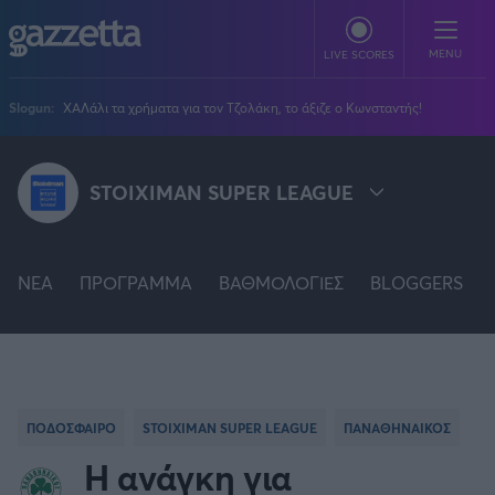
Παράκαμψη προς το κυρίως περιεχόμενο
MENU
LIVE SCORES
Slogun:
ΧΑΛάλι τα χρήματα για τον Τζολάκη, το άξιζε ο Κωνσταντής!
ΠΟΔΟΣΦΑΙΡΟ
STOIXIMAN SUPER LEAGUE
Stoiximan Super League
ΜΠΑΣΚΕΤ
Super League 2
Stoiximan GBL
Όλες οι διοργανώσεις
ΒΟΛΕΪ
Champions League
NEA
EuroLeague
ΠΡΟΓΡΑΜΜΑ
ΒΑΘΜΟΛΟΓΙΕΣ
BLOGGERS
Novibet Volley League
ΑΛΛΑ ΣΠΟΡ
STOIXIMAN SUPER LEAGUE
Europa League
Champions League
Volley League Γυναικών
Τένις
PLUS
Conference League
NBA
SUPER LEAGUE 2
Pre League
Χάντμπολ
Πολιτική
Κύπελλο Ελλάδας
Εθνική Μπάσκετ
BLOGGERS
Κύπελλο Ανδρών
Πόλο
Κοινωνία
Premier League
PREMIER LEAGUE
Elite League
Νίκος Αθανασίου
ΠΟΔΟΣΦΑΙΡΟ
STOIXIMAN SUPER LEAGUE
ΠΑΝΑΘΗΝΑΙΚΟΣ
GMOTION
Κύπελλο Γυναικών
Διεθνή
Στίβος
La Liga
Δημήτρης Βέργος
Α1 Γυναικών
Η ανάγκη για
GMotion F1
Champions League
Viral
FA CUP
ΠΡΩΤΟΣΕΛΙΔΑ
Γυμναστική
Serie A
Βασίλης Βλαχόπουλος
Κύπελλο Ελλάδος