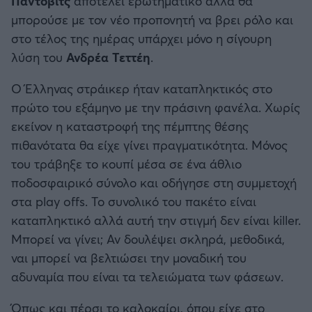
Πάντοβιτς
αποτελεί ερωτηματικό αλλά θα
μπορούσε με τον νέο προπονητή να βρει ρόλο και
στο τέλος της ημέρας υπάρχει μόνο η σίγουρη
λύση του
Ανδρέα Τεττέη
.
Ο Έλληνας στράικερ ήταν καταπληκτικός στο
πρώτο του εξάμηνο με την πράσινη φανέλα. Χωρίς
εκείνον η καταστροφή της πέμπτης θέσης
πιθανότατα θα είχε γίνει πραγματικότητα. Μόνος
του τράβηξε το κουπί μέσα σε ένα άθλιο
ποδοσφαιρικό σύνολο και οδήγησε στη συμμετοχή
στα play offs. Το συνολικό του πακέτο είναι
καταπληκτικό αλλά αυτή την στιγμή δεν είναι killer.
Μπορεί να γίνει; Αν δουλέψει σκληρά, μεθοδικά,
ναι μπορεί να βελτιώσει την μοναδική του
αδυναμία που είναι τα τελειώματα των φάσεων.
Όπως και πέρσι το καλοκαίρι, όπου είχε στο