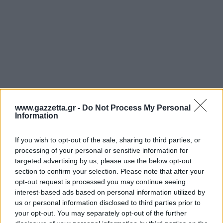
www.gazzetta.gr -
Do Not Process My Personal
Information
If you wish to opt-out of the sale, sharing to third parties, or
processing of your personal or sensitive information for
targeted advertising by us, please use the below opt-out
section to confirm your selection. Please note that after your
opt-out request is processed you may continue seeing
interest-based ads based on personal information utilized by
us or personal information disclosed to third parties prior to
Ίσως και αυτό το καλοκαίρι η μεταγραφή του
your opt-out. You may separately opt-out of the further