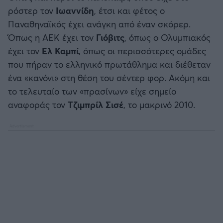
ρόστερ τον
Ιωαννίδη
, έτσι και φέτος ο
Παναθηναϊκός έχει ανάγκη από έναν σκόρερ.
Όπως η ΑΕΚ έχει τον
Γιόβιτς
, όπως ο Ολυμπιακός
έχει τον
Ελ Καμπί
, όπως οι περισσότερες ομάδες
που πήραν το ελληνικό πρωτάθλημα και διέθεταν
ένα «κανόνι» στη θέση του σέντερ φορ. Ακόμη και
το τελευταίο των «πρασίνων» είχε σημείο
αναφοράς τον
Τζιμπρίλ Σισέ
, το μακρινό 2010.