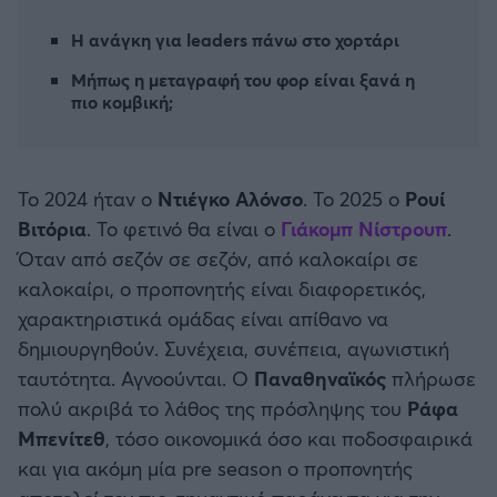
Καλαμάτα
Η ανάγκη για leaders πάνω στο χορτάρι
Προκριματικά MUNDIAL 2026
Ηρακλής
Μήπως η μεταγραφή του φορ είναι ξανά η
πιο κομβική;
Προκριματικά EURO
Μπαρτσελόνα
CONFERENCE LEAGUE
Ρεάλ Μαδρίτης
Το 2024 ήταν ο
Ντιέγκο Αλόνσο
. Το 2025 ο
Ρουί
Διεθνή Φιλικά
Βιτόρια
. Το φετινό θα είναι ο
Γιάκομπ Νίστρουπ
.
Ατλέτικο Μαδρίτης
Όταν από σεζόν σε σεζόν, από καλοκαίρι σε
Ποδόσφαιρο Γυναικών
καλοκαίρι, ο προπονητής είναι διαφορετικός,
Μάντσεστερ Γιουνάιτεντ
χαρακτηριστικά ομάδας είναι απίθανο να
EFL CUP
δημιουργηθούν. Συνέχεια, συνέπεια, αγωνιστική
Μάντσεστερ Σίτι
ταυτότητα. Αγνοούνται. Ο
Παναθηναϊκός
πλήρωσε
COPA AFRICA
πολύ ακριβά το λάθος της πρόσληψης του
Ράφα
Λίβερπουλ
Μπενίτεθ
, τόσο οικονομικά όσο και ποδοσφαιρικά
MLS
και για ακόμη μία pre season ο προπονητής
Τσέλσι