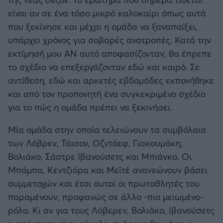
είναι αν σε ένα τόσο μικρό καλοκαίρι όπως αυτό
που ξεκίνησε και μέχρι η ομάδα να ξαναπαίξει,
υπάρχει χρόνος για σοβαρές ανατροπές. Κατά την
εκτίμησή μου ΑΝ αυτό αποφασίζονταν, θα έπρεπε
το σχέδιο να επεξεργάζονταν εδώ και καιρό. Σε
αντίθεση, εδώ και αρκετές εβδομάδες εκπονήθηκε
και από τον προπονητή ένα συγκεκριμένο σχέδιο
για το πώς η ομάδα πρέπει να ξεκινήσει.
Μία ομάδα στην οποία τελειώνουν τα συμβόλαια
των Λόβρεν, Τάισον, Οζντόεφ, Γιακουμάκη,
Βολιάκο, Σάστρε Ιβανούσετς και Μπιάνκο. Οι
Μπάμπα, Κεντζιόρα και Μεϊτέ ανανεώνουν βάσει
συμμετοχών και έτσι αυτοί οι πρωταθλητές του
παραμένουν, προφανώς σε άλλο -πιο μειωμένο-
ρόλο. Κι αν για τους Λόβερεν, Βολιάκο, Ιβανούσετς