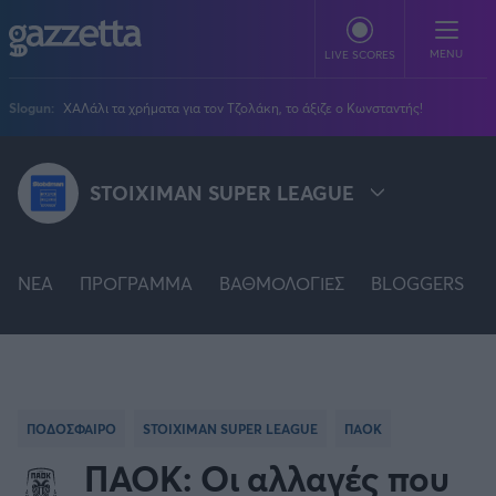
Παράκαμψη προς το κυρίως περιεχόμενο
MENU
LIVE SCORES
Slogun:
ΧΑΛάλι τα χρήματα για τον Τζολάκη, το άξιζε ο Κωνσταντής!
ΠΟΔΟΣΦΑΙΡΟ
STOIXIMAN SUPER LEAGUE
Stoiximan Super League
ΜΠΑΣΚΕΤ
Super League 2
Stoiximan GBL
Όλες οι διοργανώσεις
ΒΟΛΕΪ
Champions League
NEA
EuroLeague
ΠΡΟΓΡΑΜΜΑ
ΒΑΘΜΟΛΟΓΙΕΣ
BLOGGERS
Novibet Volley League
ΑΛΛΑ ΣΠΟΡ
STOIXIMAN SUPER LEAGUE
Europa League
Champions League
Volley League Γυναικών
Τένις
PLUS
Conference League
NBA
SUPER LEAGUE 2
Pre League
Χάντμπολ
Πολιτική
Κύπελλο Ελλάδας
Εθνική Μπάσκετ
BLOGGERS
Κύπελλο Ανδρών
Πόλο
Κοινωνία
Premier League
PREMIER LEAGUE
Elite League
Νίκος Αθανασίου
ΠΟΔΟΣΦΑΙΡΟ
STOIXIMAN SUPER LEAGUE
ΠΑΟΚ
GMOTION
Κύπελλο Γυναικών
Διεθνή
Στίβος
La Liga
Δημήτρης Βέργος
Α1 Γυναικών
ΠΑΟΚ: Οι αλλαγές που
GMotion F1
Champions League
Viral
FA CUP
ΠΡΩΤΟΣΕΛΙΔΑ
Γυμναστική
Serie A
Βασίλης Βλαχόπουλος
Κύπελλο Ελλάδος