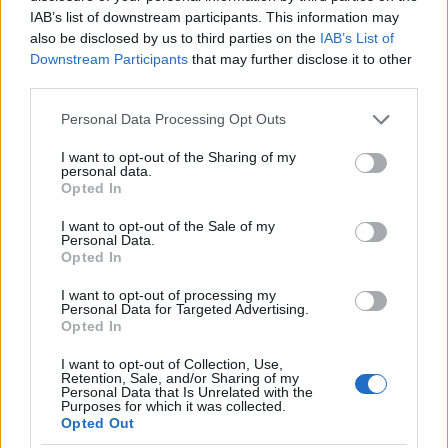
IAB’s list of downstream participants. This information may
also be disclosed by us to third parties on the
IAB’s List of
Downstream Participants
that may further disclose it to other
third parties.
Please note that this website/app uses one or more Google
Personal Data Processing Opt Outs
services and may gather and store information including but
not limited to your visit or usage behaviour. You may click to
I want to opt-out of the Sharing of my
personal data.
grant or deny consent to Google and its third-party tags to
Opted In
use your data for below specified purposes in below Google
consent section.
I want to opt-out of the Sale of my
Personal Data.
Στα στόπερ φεύγουν Λόβρεν και Βολιάκο και η
Opted In
ομάδα θέλει δύο μεταγραφές. Η πρώτη
I want to opt-out of processing my
φαίνεται ότι έχει προετοιμαστεί!
Personal Data for Targeted Advertising.
Opted In
Στα χαφ Ζαφείρης, Μεϊτέ παραμένουν, ο
Καμαρά έχει συμβόλαιο και ο ΠΑΟΚ οφείλει να
I want to opt-out of Collection, Use,
Retention, Sale, and/or Sharing of my
αποφασίσει. Με τον Οζντόεφ σίγουρα μιλάει
Personal Data that Is Unrelated with the
Purposes for which it was collected.
αλλά έχουν διαφωνία στα χρόνια αφού ο
Opted Out
Ρώσος επιθυμεί άλλα δύο. Για τον Ιταλό όλα