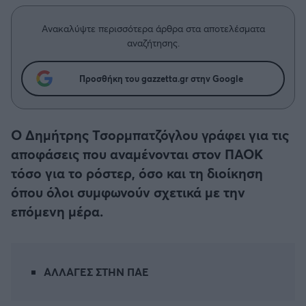
Η μητρότητα στον πάγκο
Δημήτρης Τσορμπατζόγλου
Κύπελλο Γερμανίας
Συνεντεύξεις
Άρης
Μεγάλη μου Αγάπη
Ανακαλύψτε περισσότερα άρθρα στα αποτελέσματα
Κύπελλο Ελλάδος
αναζήτησης.
Μια Ιστορία από την Πόλη
Λεβαδειακός
Προσθήκη του gazzetta.gr στην Google
CHAMPIONS LEAGUE
ΟΦΗ
EUROPA LEAGUE
Βόλος
Ο Δημήτρης Τσορμπατζόγλου γράφει για τις
αποφάσεις που αναμένονται στον ΠΑΟΚ
UEFA NATIONS LEAGUE
Ατρόμητος Αθηνών
τόσο για το ρόστερ, όσο και τη διοίκηση
COPA AMERICA
όπου όλοι συμφωνούν σχετικά με την
Κηφισιά
επόμενη μέρα.
Μουντιάλ 2026
Αστέρας Τρίπολης
EURO
ΑΛΛΑΓΕΣ ΣΤΗΝ ΠΑΕ
Παναιτωλικός
Γ' Εθνική