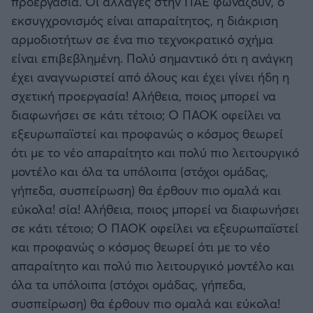
προεργασία. Οι αλλαγές στην ΠΑΕ φωνάζουν, ο
εκσυγχρονισμός είναι απαραίτητος, η διάκριση
αρμοδιοτήτων σε ένα πιο τεχνοκρατικό σχήμα
είναι επιβεβλημένη. Πολύ σημαντικό ότι η ανάγκη
έχει αναγνωριστεί από όλους και έχει γίνει ήδη η
σχετική προεργασία! Αλήθεια, ποιος μπορεί να
διαφωνήσει σε κάτι τέτοιο; Ο ΠΑΟΚ οφείλει να
εξευρωπαϊστεί και προφανώς ο κόσμος θεωρεί
ότι με το νέο απαραίτητο και πολύ πιο λειτουργικό
μοντέλο και όλα τα υπόλοιπα (στόχοι ομάδας,
γήπεδα, συσπείρωση) θα έρθουν πιο ομαλά και
εύκολα! σία! Αλήθεια, ποιος μπορεί να διαφωνήσει
σε κάτι τέτοιο; Ο ΠΑΟΚ οφείλει να εξευρωπαϊστεί
και προφανώς ο κόσμος θεωρεί ότι με το νέο
απαραίτητο και πολύ πιο λειτουργικό μοντέλο και
όλα τα υπόλοιπα (στόχοι ομάδας, γήπεδα,
συσπείρωση) θα έρθουν πιο ομαλά και εύκολα!