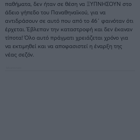
παθήματα, δεν ήταν σε θέση να ΞΥΠΝΗΣΟΥΝ στο
EREDIVISIE
άδειο γήπεδο του Παναθηναϊκού, για να
Άρσεναλ
αντιδράσουν σε αυτό που από το 46΄ φαινόταν ότι
CYPRUS LEAGUE BY STOIXIMAN
έρχεται. Έβλεπαν την καταστροφή και δεν έκαναν
Γιουβέντους
τίποτα! Όλο αυτό πράγματι χρειάζεται χρόνο για
Παγκόσμιο Κύπελλο Συλλόγων 2025
να εκτιμηθεί και να αποφασιστεί η έναρξη της
Μίλαν
νέας σεζόν.
LIGA PORTUGAL BETCLIC
Ίντερ
Α' Εθνική Γυναικών
Μπάγερν Μονάχου
SUPER CUP Ελλάδας
Παρί Σεν Ζερμέν