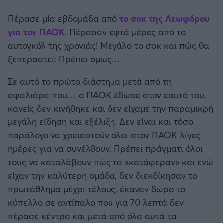
Καλαμάτα
Πέρασε μία εβδομάδα από
το σοκ της Λεωφόρου
Προκριματικά MUNDIAL 2026
για τον ΠΑΟΚ
. Πέρασαν εφτά μέρες από το
Ηρακλής
αυτογκόλ της χρονιάς! Μεγάλο το σοκ και πώς θα
Προκριματικά EURO
ξεπεραστεί; Πρέπει όμως…
Μπαρτσελόνα
CONFERENCE LEAGUE
Σε αυτό το πρώτο διάστημα μετά από τη
Ρεάλ Μαδρίτης
σφαλιάρα που… ο ΠΑΟΚ έδωσε στον εαυτό του,
Διεθνή Φιλικά
κανείς δεν κινήθηκε και δεν είχαμε την παραμικρή
Ατλέτικο Μαδρίτης
μεγάλη είδηση και εξέλιξη. Δεν είναι και τόσο
Ποδόσφαιρο Γυναικών
παράλογο να χρειαστούν όλοι στον ΠΑΟΚ λίγες
Μάντσεστερ Γιουνάιτεντ
ημέρες για να συνέλθουν. Πρέπει πράγματι όλοι
EFL CUP
τους να καταλάβουν πώς τα «κατάφεραν» και ενώ
Μάντσεστερ Σίτι
είχαν την καλύτερη ομάδα, δεν διεκδίκησαν το
COPA AFRICA
πρωτάθλημα μέχρι τέλους, έκαναν δώρο το
Λίβερπουλ
κύπελλο σε αντίπαλο που για 70 λεπτά δεν
MLS
πέρασε κέντρο και μετά από όλα αυτά τα
Τσέλσι