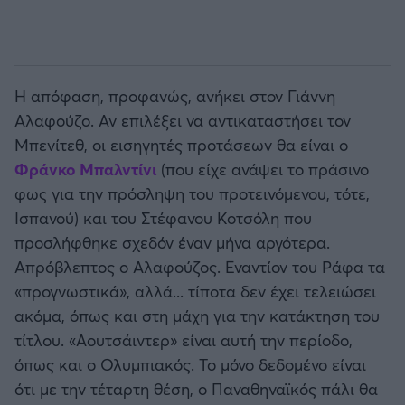
Η απόφαση, προφανώς, ανήκει στον Γιάννη
Αλαφούζο. Αν επιλέξει να αντικαταστήσει τον
Μπενίτεθ, οι εισηγητές προτάσεων θα είναι ο
Φράνκο Μπαλντίνι
(που είχε ανάψει το πράσινο
φως για την πρόσληψη του προτεινόμενου, τότε,
Ισπανού) και του Στέφανου Κοτσόλη που
προσλήφθηκε σχεδόν έναν μήνα αργότερα.
Απρόβλεπτος ο Αλαφούζος. Εναντίον του Ράφα τα
«προγνωστικά», αλλά... τίποτα δεν έχει τελειώσει
ακόμα, όπως και στη μάχη για την κατάκτηση του
τίτλου. «Αουτσάιντερ» είναι αυτή την περίοδο,
όπως και ο Ολυμπιακός. Το μόνο δεδομένο είναι
ότι με την τέταρτη θέση, ο Παναθηναϊκός πάλι θα