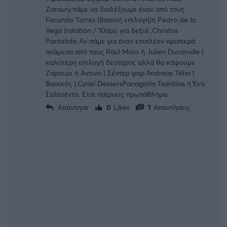
Zaroury,πάμε να διαλέξουμε έναν από τους
Facundo Torres (Βασική επιλογή)ή Pedro de la
Vega (rotation / 10άρι) για δεξιά ,Christos
Pantelidis Αν πάμε για έναν επιπλέον αριστερά
ανάμεσα από τους Raul Moro ή Julien Duranville (
καλύτερη επιλογή δεύτερος αλλά θα κάψουμε
Ζαρουρι ή Αντινο ) Σέντερ φορ:Andreas Tétei (
Βασικός ),Cyriel DessersPanagiotis Tsantilas ή Έντι
Σαλτσεντο. Ετσι παίρνεις πρωτάθλημα.
Απάντησε
0
Likes
1
Απαντήσεις