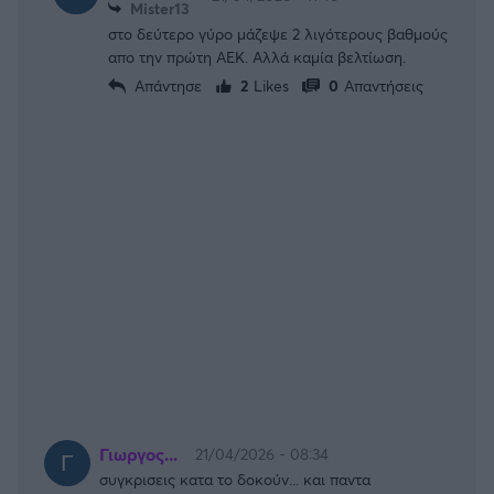
Mister13
στο δεύτερο γύρο μάζεψε 2 λιγότερους βαθμούς
απο την πρώτη ΑΕΚ. Αλλά καμία βελτίωση.
Απάντησε
2
Likes
0
Απαντήσεις
Γιωργος...
21/04/2026 - 08:34
συγκρισεις κατα το δοκούν... και παντα