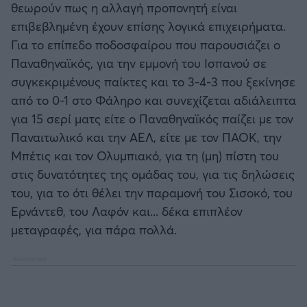
θεωρούν πως η αλλαγή προπονητή είναι
επιβεβλημένη έχουν επίσης λογικά επιχειρήματα.
Για το επίπεδο ποδοσφαίρου που παρουσιάζει ο
Παναθηναϊκός, για την εμμονή του Ισπανού σε
συγκεκριμένους παίκτες και το 3-4-3 που ξεκίνησε
από το 0-1 στο Φάληρο και συνεχίζεται αδιάλειπτα
για 15 σερί ματς είτε ο Παναθηναϊκός παίζει με τον
Παναιτωλικό και την ΑΕΛ, είτε με τον ΠΑΟΚ, την
Μπέτις και τον Ολυμπιακό, για τη (μη) πίστη του
στις δυνατότητες της ομάδας του, για τις δηλώσεις
του, για το ότι θέλει την παραμονή του Σισοκό, του
Ερνάντεθ, του Λαφόν και... δέκα επιπλέον
μεταγραφές, για πάρα πολλά.