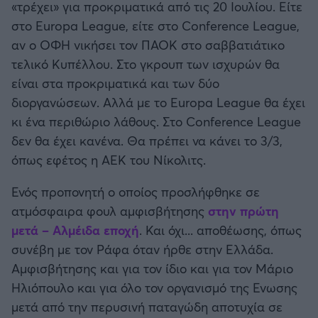
«τρέχει» για προκριματικά από τις 20 Ιουλίου. Είτε
στο Europa League, είτε στο Conference League,
αν ο ΟΦΗ νικήσει τον ΠΑΟΚ στο σαββατιάτικο
τελικό Κυπέλλου. Στο γκρουπ των ισχυρών θα
είναι στα προκριματικά και των δύο
διοργανώσεων. Αλλά με το Europa League θα έχει
κι ένα περιθώριο λάθους. Στο Conference League
δεν θα έχει κανένα. Θα πρέπει να κάνει το 3/3,
όπως εφέτος η ΑΕΚ του Νίκολιτς.
Ενός προπονητή ο οποίος προσλήφθηκε σε
ατμόσφαιρα φουλ αμφισβήτησης
στην πρώτη
μετά – Αλμέιδα εποχή
. Και όχι... αποθέωσης, όπως
συνέβη με τον Ράφα όταν ήρθε στην Ελλάδα.
Αμφισβήτησης και για τον ίδιο και για τον Μάριο
Ηλιόπουλο και για όλο τον οργανισμό της Ενωσης
μετά από την περυσινή παταγώδη αποτυχία σε