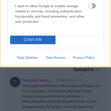
I want to allow Google to enable storage
related to security, including authentication
Για να προσθέσεις το σχόλιο
functionality and fraud prevention, and other
user protection.
σου πρέπει να συνδεθείς
στο my gazzetta!
CONFIRM
Εγγραφή
Σύνδεση
Data Deletion
Data Access
Privacy Policy
Πρόσφατα
Γιαννης Ρουγγ...
21/04/2026 - 11:51
Οταν ηρθε ο Μπενιτεθ ενθουσιαστικα.Πιστευα οτι
λογω ονοματος τουλαχιστον,θα δωσει στους
παιχτες κινητρο.Αλλο να σε προπονει ο
Μπενιτεθ,αλλο ο Κοντης.Θεωρεισα τοτε οτι σαν
επαγγελματιες θα δειξουν τον καλυτερο τους