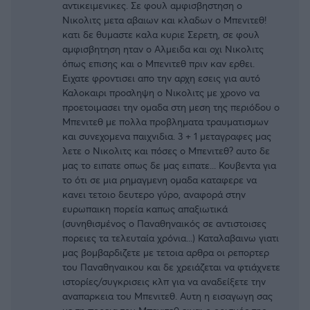
αντικειμενικες. Σε φουλ αμφισβηστηση ο
Νικολιτς μετα αβαιων και κλαδων ο Μπενιτεθ!
κατι δε θυμαστε καλα κυριε Σερετη, σε φουλ
αμφισβητηση ηταν ο Αλμειδα και οχι Νικολιτς
όπως επισης και ο Μπενιτεθ πριν καν ερθει.
Ειχατε φροντισει απο την αρχη εσεις για αυτό
Καλοκαιρι προσληψη ο Νικολιτς με χρονο να
προετοιμασει την ομαδα στη μεση της περιόδου ο
Μπενιτεθ με πολλα προβληματα τραυματισμων
και συνεχομενα παιχνιδια. 3 + 1 μεταγραφες μας
λετε ο Νικολιτς και πόσες ο Μπενιτεθ? αυτο δε
μας το ειπατε οπως δε μας ειπατε... Κουβεντα για
το ότι σε μια ρημαγμενη ομαδα καταφερε να
κανει τετοιο δευτερο γύρο, αναφορά στην
ευρωπαικη πορεία καπως απαξιωτικά
(συνηθισμένος ο Παναθηναικός σε αντιστοισες
πορειες τα τελευταία χρόνια...) Καταλαβαινω γιατι
μας βομβαρδιζετε με τετοια αρθρα οι ρεπορτερ
του Παναθηναικου και δε χρειάζεται να φτιάχνετε
ιστορίες/συγκρισεις κλπ για να αναδείξετε την
αναπαρκεια του Μπενιτεθ. Αυτη η εισαγωγη σας