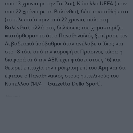
από 13 χρόνια με την Τσέλσι), Kύπελλο UEFA (πριν
EREDIVISIE
από 22 χρόνια με τη Βαλένθια), δύο πρωταθλήματα
Άρσεναλ
(το τελευταίο πριν από 22 χρόνια, πάλι στη
CYPRUS LEAGUE BY STOIXIMAN
Βαλένθια), αλλά στις δηλώσεις του χαρακτηρίζει
Γιουβέντους
«κατόρθωμα» το ότι ο Παναθηναϊκός ξεπέρασε τον
Παγκόσμιο Κύπελλο Συλλόγων 2025
Λεβαδειακό (ισόβαθμοι όταν ανέλαβε ο ίδιος και
Μίλαν
στο -8 τότε από την κορυφή οι Πράσινοι, τώρα η
LIGA PORTUGAL BETCLIC
διαφορά από την ΑΕΚ έχει φτάσει στους 16) και
Ίντερ
θεωρεί επιτυχία την πρόκριση επί του Αρη και ότι
Α' Εθνική Γυναικών
έφτασε ο Παναθηναϊκός στους ημιτελικούς του
Μπάγερν Μονάχου
Κυπέλλου (14/4 – Gazzetta Dello Sport).
SUPER CUP Ελλάδας
Παρί Σεν Ζερμέν