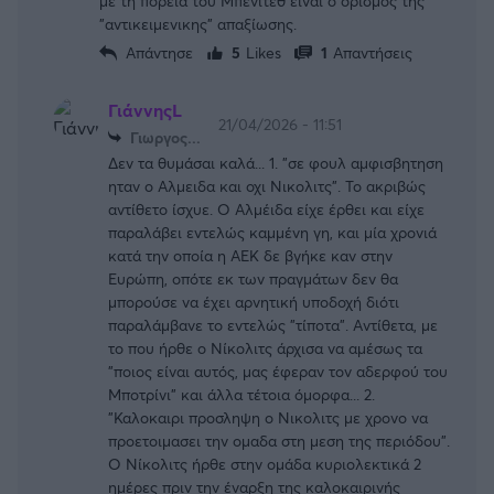
με τη πορεια του Μπενιτεθ ειναι ο ορισμός της
"αντικειμενικης" απαξίωσης.
Απάντησε
5
Likes
1
Απαντήσεις
ΓιάννηςL
21/04/2026 - 11:51
Γιωργος...
Δεν τα θυμάσαι καλά... 1. "σε φουλ αμφισβητηση
ηταν ο Αλμειδα και οχι Νικολιτς". Το ακριβώς
αντίθετο ίσχυε. Ο Αλμέιδα είχε έρθει και είχε
παραλάβει εντελώς καμμένη γη, και μία χρονιά
κατά την οποία η ΑΕΚ δε βγήκε καν στην
Ευρώπη, οπότε εκ των πραγμάτων δεν θα
μπορούσε να έχει αρνητική υποδοχή διότι
παραλάμβανε το εντελώς "τίποτα". Αντίθετα, με
το που ήρθε ο Νίκολιτς άρχισα να αμέσως τα
FOLLOW US
"ποιος είναι αυτός, μας έφεραν τον αδερφού του
Μποτρίνι" και άλλα τέτοια όμορφα... 2.
"Καλοκαιρι προσληψη ο Νικολιτς με χρονο να
προετοιμασει την ομαδα στη μεση της περιόδου".
Ο Νίκολιτς ήρθε στην ομάδα κυριολεκτικά 2
ημέρες πριν την έναρξη της καλοκαιρινής