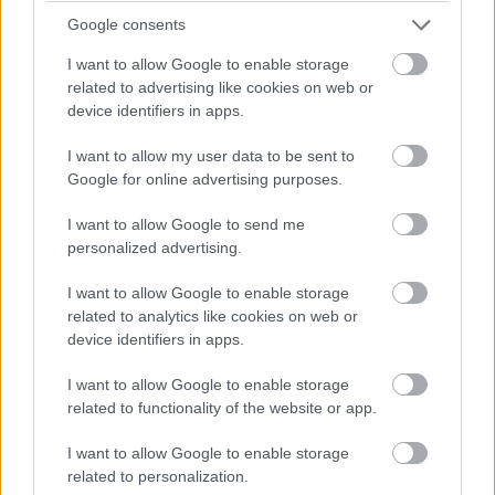
Γιάννης Σερέτης
Google consents
Τυχερός που πρόλαβε τα 80's πιτσιρίκι, τα 90's
I want to allow Google to enable storage
έφηβος, τα 00's ως επαγγελματίας. Παιδιόθεν
related to advertising like cookies on web or
λάτρης των στατιστικών και της μπάλας παντός
device identifiers in apps.
χρώματος.
I want to allow my user data to be sent to
Κυρίως της παλιάς... ασπρόμαυρης, αν και στο
Google for online advertising purposes.
κλειστό του ΓΣΠ έχει περάσει δεκάδες
απογεύματα. Σχεδόν πάντα “αντιρρησίας”,
I want to allow Google to send me
σχεδόν πάντα αισιόδοξος, σχεδόν πάντα
personalized advertising.
ΠΕΡΙΣΣΟΤΕΡΑ
ξεροκέφαλος: είναι αφόρητοι αυτοί οι Ταύροι...
I want to allow Google to enable storage
related to analytics like cookies on web or
device identifiers in apps.
I want to allow Google to enable storage
related to functionality of the website or app.
24
I want to allow Google to enable storage
related to personalization.