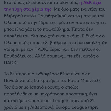
Ετσι όπως εξελίσσονται τα play offs,
η ΑΕΚ έχει
Καλαμάτα
την τύχη στα χέρια της
. Με δύο ματς εναντίον του
Προκριματικά MUNDIAL 2026
θλιβερού αυτού Παναθηναϊκού και το ματς με τον
Ηρακλής
Ολυμπιακό στην έδρα της, μόνο αν «αυτοκτονήσει»
Προκριματικά EURO
μπορεί να χάσει το πρωτάθλημα. Τίποτα δεν
Μπαρτσελόνα
αποκλείεται, όλα ανοιχτά είναι ακόμα. Ειδικά αν ο
CONFERENCE LEAGUE
Ολυμπιακός πάρει έξι βαθμούς στα δυο «κολλητά»
Ρεάλ Μαδρίτης
ντέρμπι με τον ΠΑΟΚ. Ξέρω, ναι, δεν πείθουν οι
Διεθνή Φιλικά
Ερυθρόλευκοι. Αλλά σάμπως... πείεθει αυτός ο
Ατλέτικο Μαδρίτης
ΠΑΟΚ;
Ποδόσφαιρο Γυναικών
Μάντσεστερ Γιουνάιτεντ
Το δεύτερο πιο ενδιαφέρον θέμα είναι αν ο
EFL CUP
Παναθηναϊκός θα κρατήσει τον Ράφα Μπενίτεθ.
Μάντσεστερ Σίτι
Τον διάσημο Ισπανό κόουτς, ο οποίος
COPA AFRICA
προσλήφθηκε με μακρόπνοοη προοπτική, έχει
Λίβερπουλ
κατακτήσει Champions League (πριν από 21
MLS
χρόνια με τη Λίβερπουλ), Europa League (πριν
Τσέλσι