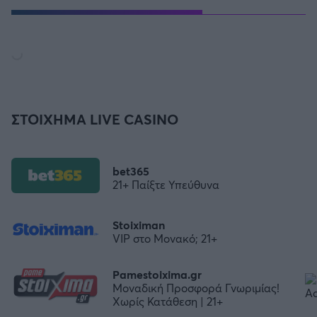
ΣΤΟΙΧΗΜΑ LIVE CASINO
bet365
21+ Παίξτε Υπεύθυνα
Stoiximan
VIP στο Μονακό; 21+
Pamestoixima.gr
Μοναδική Προσφορά Γνωριμίας!
Χωρίς Κατάθεση | 21+