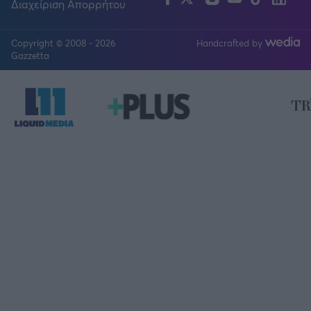
Διαχείριση Απορρήτου
Copyright © 2008 - 2026
Handcrafted by
FOLLOW US
Gazzetta