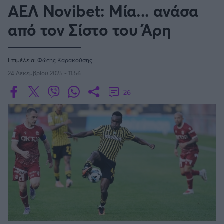
Οδηγός F1
CEV Cup
Τεχνολογία
ΑΕΛ Novibet: Μία... ανάσα
Παναγιώτης Δαλαταριώφ
Κολύμβηση
ΑΘΛΗΤΙΚΕΣ ΜΕΤΑΔΟΣΕΙΣ
Bundesliga
EuroCup
GMotion WRC
SERIE A
Υγεία
Challenge Cup
από τον Σίστο του Άρη
Ανδρέας Δημάτος
Μπιτς Βόλεϊ
Ligue 1
Mundobasket
GMotion MotoGP
LIVE SCORE
Showbiz
Αντώνης Καλκαβούρας
Κύπελλο Ιταλίας
Ιστιοπλοΐα
Basketaki
Εθνική Ελλάδος
GWOMEN
Αντώνης Καρπετόπουλος
Eurobasket
Κωπηλασία
Επιμέλεια:
Φώτης Καρακούσης
Μουντιάλ 2026
Δημήτρης Κατσιώνης
LA LIGA
ΑΘΛΗΤΙΚΗ ΗΧΩ
24 Δεκεμβρίου 2025 - 11:56
Ξιφασκία
Wyscout Analysis
Γιώργος Κούβαρης
ΕΚΠΟΜΠΕΣ
26
Σκοποβολή
Ευρώπη
COPA DEL REY
Κώστας Νικολακόπουλος
GALACTICOS BY INTERWETTEN
Κόσμος
Πάλη
ΟΜΑΔΕΣ
Γιάννης Πάλλας
GAZZ FLOOR BY NOVIBET
BUNDESLIGA
Νίκος Παπαδογιάννης
Τάε κβον ντο
ΑΕΚ
PODCASTS
POLE POSITION BY ALLWYN
Γιώργος Σακελλαρίου
Τζούντο
ΣΠΛΙΤ
LIGUE 1
OLD SCHOOL
GAZZETTA ACTS
Γιάννης Σερέτης
Ολυμπιακός
Πινγκ - πονγκ
Transfer Stories
ΜΕΤΑΒΙΒΑΣΗ BY NOVIBET
Gazzetta For Her
Σταύρος Σουντουλίδης
GAZZETTA SPECIALS
gMotion
SüPER LIG
Μαχητικά Αθλήματα
Θέμα Ισότητας
Δημήτρης Τομαράς
ΠΑΟΚ
Unique
Πυγμαχία
Για τον Αλέξανδρο
Γιώργος Τσακίρης
Wyscout Analysis
PREMIER LEAGUE Ρωσίας
Άρση Βαρών
#GiatonAlki
Παναθηναϊκός
Μιχάλης Τσαμπάς
InStat Analysis