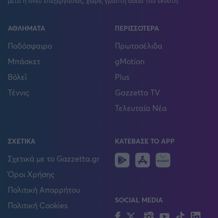
μετά ή άνευ επεξεργασίας, χωρίς γραπτή άδεια του εκδότη.
ΑΘΛΗΜΑΤΑ
ΠΕΡΙΣΣΟΤΕΡΑ
Ποδόσφαιρο
Πρωτοσέλιδα
Μπάσκετ
gMotion
Βόλεϊ
Plus
Τέννις
Gazzetta TV
Τελευταία Νέα
ΣΧΕΤΙΚΑ
ΚΑΤΕΒΑΣΕ ΤΟ APP
Android
IOS
Huawei
Σχετικά με το Gazzetta.gr
Όροι Χρήσης
Πολιτική Απορρήτου
SOCIAL MEDIA
Πολιτική Cookies
Facebook
Twitter
Instagram
YouTube
TikTok
Lin