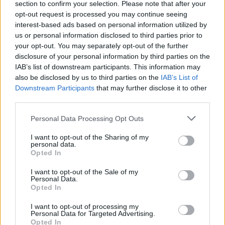
section to confirm your selection. Please note that after your
opt-out request is processed you may continue seeing
interest-based ads based on personal information utilized by
us or personal information disclosed to third parties prior to
your opt-out. You may separately opt-out of the further
disclosure of your personal information by third parties on the
IAB’s list of downstream participants. This information may
also be disclosed by us to third parties on the
IAB’s List of
Downstream Participants
that may further disclose it to other
third parties.
Please note that this website/app uses one or more Google
Personal Data Processing Opt Outs
services and may gather and store information including but
not limited to your visit or usage behaviour. You may click to
I want to opt-out of the Sharing of my
personal data.
grant or deny consent to Google and its third-party tags to
Opted In
use your data for below specified purposes in below Google
consent section.
I want to opt-out of the Sale of my
Personal Data.
Opted In
Ο τεχνικός διευθυντής της
Κηφισιάς
,
Στέφανος
I want to opt-out of processing my
Personal Data for Targeted Advertising.
Κοτσόλης
, ξεχώρισε τον... πιτσιρικά με την
Opted In