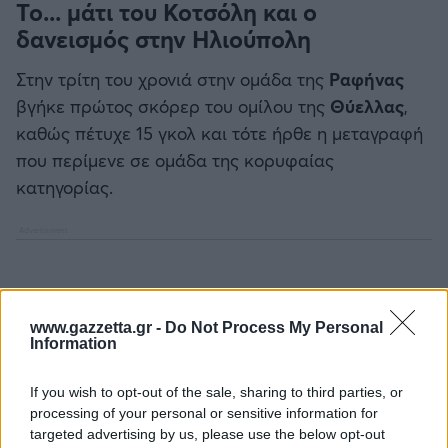
Το... μάτι του Κοτσόλη και ο
δανεισμός στην Ηλιούπολη
Στην τρίτη του χρονιά στην ομάδα της
Ραφήνας
βγήκε πρώτος σκόρερ του ομίλου της
Θύελλας
,
καθώς πέτυχε 15 γκολ και τότε ήρθε η μεταγραφή
που περίμενε σε ομάδα της κορυφαίας
κατηγορίας.
www.gazzetta.gr -
Do Not Process My Personal
Information
If you wish to opt-out of the sale, sharing to third parties, or
processing of your personal or sensitive information for
targeted advertising by us, please use the below opt-out