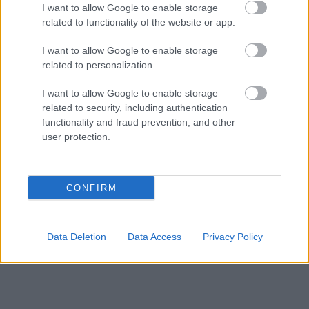
και άνθρωπος. Εκείνη τη σεζόν η ομάδα των
I want to allow Google to enable storage
Νοτίων
Προαστίων
μπήκε στα
Play
Off
της
Super
related to functionality of the website or app.
League
2
και ο
Παντελίδης
σκόραρε 9 γκολ στην
I want to allow Google to enable storage
πρώτη του χρονιά ως επαγγελματίας. Διόλου
related to personalization.
άσχημα...
I want to allow Google to enable storage
related to security, including authentication
functionality and fraud prevention, and other
user protection.
CONFIRM
Data Deletion
Data Access
Privacy Policy