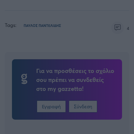
Tags:
ΠΑΥΛΟΣ ΠΑΝΤΕΛΙΔΗΣ
4
Για να προσθέσεις το σχόλιο
σου πρέπει να συνδεθείς
στο my gazzetta!
Εγγραφή
Σύνδεση