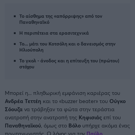
Καλαμάτα
Προκριματικά MUNDIAL 2026
Το αίσθημα της «απόρριψης» από τον
Ηρακλής
Παναθηναϊκό
Προκριματικά EURO
Η περιπέτεια στα ερασιτεχνικά
Μπαρτσελόνα
Το... μάτι του Κοτσόλη και ο δανεισμός στην
CONFERENCE LEAGUE
Ηλιούπολη
Ρεάλ Μαδρίτης
Διεθνή Φιλικά
Το γκολ - άνοδος και η επίτευξη του (πρώτου)
στόχου
Ατλέτικο Μαδρίτης
Ποδόσφαιρο Γυναικών
Μάντσεστερ Γιουνάιτεντ
EFL CUP
Μπορεί η... πληθωρική εμφάνιση καριέρας του
Ανδρέα
Τεττέη
και το «buzzer beater» του
Ούγκο
Μάντσεστερ Σίτι
COPA AFRICA
Σόουζα
να τράβηξαν τα φώτα στην τεράστια
ανατροπή στην ανατροπή της
Κηφισιάς
επί του
Λίβερπουλ
MLS
Παναθηναϊκού
, όμως στο
Βόλο
υπήρχε ακόμα ένας
πρωταγωνιστής. Ο λόγος για τον
Παύλο
Τσέλσι