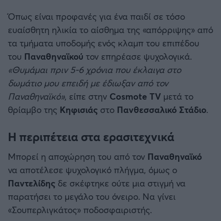
Όπως είναι προφανές για ένα παιδί σε τόσο
ευαίσθητη ηλικία το αίσθημα της «απόρριψης» από
τα τμήματα υποδομής ενός κλαμπ του επιπέδου
του
Παναθηναϊκού
τον επηρέασε ψυχολογικά.
«Θυμάμαι πριν 5-6 χρόνια που έκλαιγα στο
δωμάτιο μου επειδή με έδιωξαν από τον
Παναθηναϊκό»
, είπε στην
Cosmote
TV
μετά το
θρίαμβο της
Κηφισιάς
στο
Πανθεσσαλικό
Στάδιο
.
Η περιπέτεια στα ερασιτεχνικά
Μπορεί η αποχώρηση του από τον
Παναθηναϊκό
να αποτέλεσε ψυχολογικό πλήγμα, όμως ο
Παντελίδης
δε σκέφτηκε ούτε μια στιγμή να
παρατήσει το μεγάλο του όνειρο. Να γίνει
«Σουπερλιγκάτος» ποδοσφαιριστής.