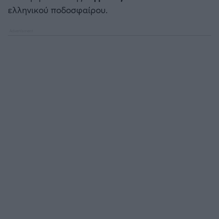
ελληνικού ποδοσφαίρου.