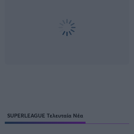
SUPERLEAGUE Τελευταία Νέα