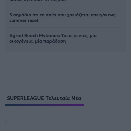
5 σημάδια ότι το σπίτι σου χρειάζεται επειγόντως
summer reset
Agrari Beach Mykonos: Τρεις γενιές, μία
οικογένεια, μία παράδοση
SUPERLEAGUE Τελευταία Νέα