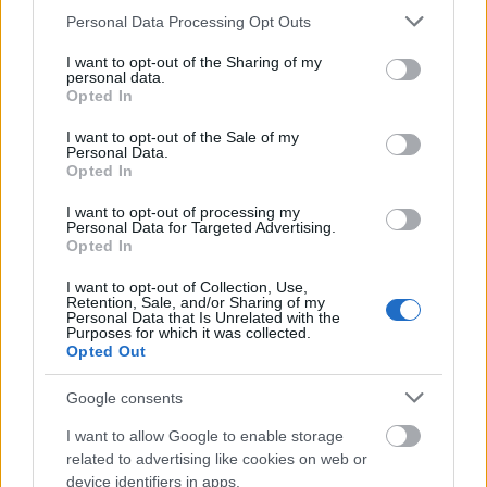
Please note that this website/app uses one or more Google
Personal Data Processing Opt Outs
services and may gather and store information including but
not limited to your visit or usage behaviour. You may click to
I want to opt-out of the Sharing of my
Πέρα από τη Λισαβόνα: 10 μαγευτικοί προορισμοί
personal data.
grant or deny consent to Google and its third-party tags to
της Πορτογαλίας
Opted In
use your data for below specified purposes in below Google
consent section.
I want to opt-out of the Sale of my
Το καλά κρυμμένο μυστικό της Κρήτης: Το φαράγγι
Personal Data.
των Αγίων και η μαγευτική παραλία στο Λιβυκό
Opted In
I want to opt-out of processing my
6 γραφικά χωριά των Κυκλάδων που αξίζει να
Personal Data for Targeted Advertising.
ανακαλύψετε
Opted In
I want to opt-out of Collection, Use,
Retention, Sale, and/or Sharing of my
Personal Data that Is Unrelated with the
Purposes for which it was collected.
Opted Out
Google consents
I want to allow Google to enable storage
related to advertising like cookies on web or
device identifiers in apps.