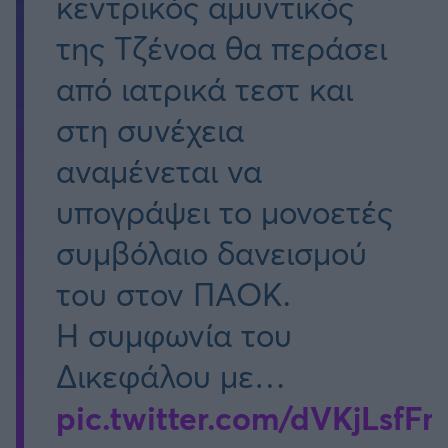
κεντρικός αμυντικός
της Τζένοα θα περάσει
από ιατρικά τεστ και
στη συνέχεια
αναμένεται να
υπογράψει το μονοετές
συμβόλαιο δανεισμού
του στον ΠΑΟΚ.
Η συμφωνία του
Δικεφάλου με…
pic.twitter.com/dVKjLsfF