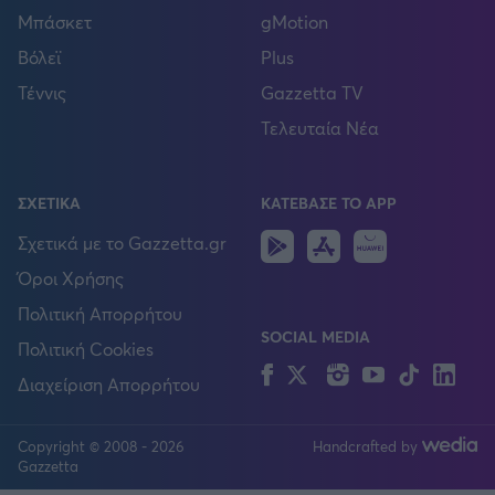
Μπάσκετ
gMotion
Βόλεϊ
Plus
Τέννις
Gazzetta TV
Τελευταία Νέα
ΣΧΕΤΙΚΑ
ΚΑΤΕΒΑΣΕ ΤΟ APP
Android
IOS
Huawei
Σχετικά με το Gazzetta.gr
Όροι Χρήσης
Πολιτική Απορρήτου
SOCIAL MEDIA
Πολιτική Cookies
Facebook
Twitter
Instagram
YouTube
TikTok
Lin
Διαχείριση Απορρήτου
Copyright © 2008 - 2026
Handcrafted by
FOLLOW US
Gazzetta