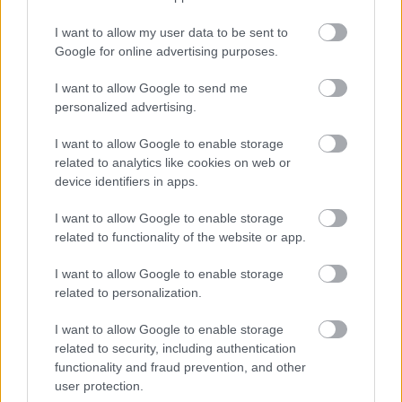
I want to allow my user data to be sent to
Google for online advertising purposes.
I want to allow Google to send me
personalized advertising.
«Ήμουν κι εγώ στα Κουφονήσια τις ημέρες που
I want to allow Google to enable storage
γέμισε η Ιταλίδα»: Η λεπτομέρεια που κανείς δεν
related to analytics like cookies on web or
ανέφερε
device identifiers in apps.
15+1 θρυλικές μεταγραφές του ελληνικού
I want to allow Google to enable storage
ποδοσφαίρου που δεν έγιναν ποτέ
related to functionality of the website or app.
I want to allow Google to enable storage
Ο πραγματικός λόγος της τουρκικής «απόβασης»
related to personalization.
στο Αιγαίο: Γιατί προτιμούν τα ελληνικά νησιά
I want to allow Google to enable storage
related to security, including authentication
functionality and fraud prevention, and other
user protection.