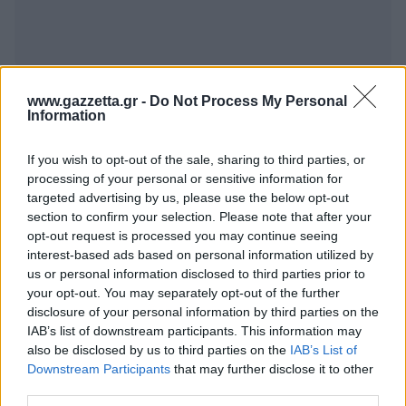
www.gazzetta.gr -
Do Not Process My Personal
Information
BEST OF
INTERNET
If you wish to opt-out of the sale, sharing to third parties, or
processing of your personal or sensitive information for
targeted advertising by us, please use the below opt-out
section to confirm your selection. Please note that after your
opt-out request is processed you may continue seeing
interest-based ads based on personal information utilized by
us or personal information disclosed to third parties prior to
your opt-out. You may separately opt-out of the further
disclosure of your personal information by third parties on the
IAB’s list of downstream participants. This information may
also be disclosed by us to third parties on the
IAB’s List of
Downstream Participants
that may further disclose it to other
third parties.