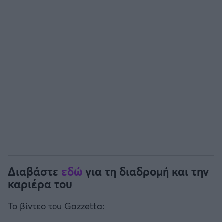
EREDIVISIE
Άρσεναλ
CYPRUS LEAGUE BY STOIXIMAN
Γιουβέντους
Παγκόσμιο Κύπελλο Συλλόγων 2025
Μίλαν
LIGA PORTUGAL BETCLIC
Ίντερ
Α' Εθνική Γυναικών
Μπάγερν Μονάχου
SUPER CUP Ελλάδας
Παρί Σεν Ζερμέν
Διαβάστε
εδώ
για τη διαδρομή και την
καριέρα του
Το βίντεο του Gazzetta: