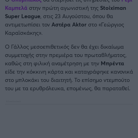
Καλαμάτα
Καμπελά
στην πρώτη αγωνιστική της
Stoiximan
Προκριματικά MUNDIAL 2026
Super League
, στις 23 Αυγούστου, όπου θα
Ηρακλής
αντιμετωπίσει τον
Αστέρα Aktor
στο «Γεώργιος
Προκριματικά EURO
Καραϊσκάκης».
Μπαρτσελόνα
CONFERENCE LEAGUE
Ο Γάλλος μεσοεπιθετικός δεν θα έχει δικαίωμα
Ρεάλ Μαδρίτης
συμμετοχής στην πρεμιέρα του πρωταθλήματος,
Διεθνή Φιλικά
καθώς στη φιλική αναμέτρηση με την
Μπρέντα
Ατλέτικο Μαδρίτης
είδε την κόκκινη κάρτα και καταγράφηκε κανονικά
Ποδόσφαιρο Γυναικών
στο μπλοκάκι του διαιτητή. Το επίσημο ντεμπούτο
Μάντσεστερ Γιουνάιτεντ
του με τα ερυθρόλευκα, επομένως, θα παραταθεί.
EFL CUP
Μάντσεστερ Σίτι
COPA AFRICA
Λίβερπουλ
MLS
Τσέλσι