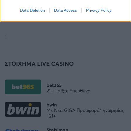
Data Deletion
Data Access
Privacy Policy
SUPERLEAGUE Τελευταία Νέα
ΣΤΟΙΧΗΜΑ LIVE CASINO
bet365
21+ Παίξτε Υπεύθυνα
bwin
Με Νέα GIGA Προσφορά* γνωριμίας
| 21+
Stoiximan