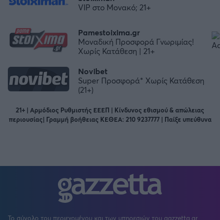
VIP στο Μονακό; 21+
Pamestoixima.gr
Μοναδική Προσφορά Γνωριμίας!
Χωρίς Κατάθεση | 21+
Novibet
Super Προσφορά* Χωρίς Κατάθεση
(21+)
21+ | Αρμόδιος Ρυθμιστής ΕΕΕΠ | Κίνδυνος εθισμού & απώλειας
περιουσίας| Γραμμή βοήθειας ΚΕΘΕΑ: 210 9237777 | Παίξε υπεύθυνα
Το σύνολο του περιεχομένου και των υπηρεσιών του gazzetta.gr