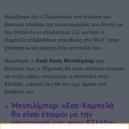
Θυμίζουμε ότι ο Ολυμπιακός στο πλαίσιο του
βασικού σταδίου της προετοιμασίας του έπαιξε με
την Μπρέντα κι επικράτησε 3-2, ωστόσο ο
Καμπελά αποβλήθηκε απευθείας στο 90+1', όταν
χτύπησε εκτός φάσης έναν αντίπαλό του.
Νωρίτερα, ο
Χοσέ Λουίς Μεντιλίμπαρ
είχε
δηλώσει πως ο 35χρονος θα είναι απόλυτα έτοιμος
να παίξει μόλις επιστρέψει η αποστολή στην
Ελλάδα, ωστόσο δεν θα τον έχει άμεσα στη
διάθεσή του.
Μεντιλίμπαρ: «Εσε-Καμπελά
θα είναι έτοιμοι με την
επιστροφή μας στην Ελλάδα»