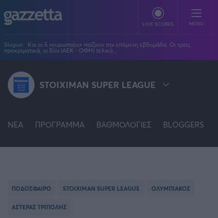
Παράκαμψη προς το κυρίως περιεχόμενο
MENU
LIVE SCORES
Slogun:
Και οι 5 «ευρωπαίοι» παίζουν την επόμενη εβδομάδα. Οι τρεις
προκριματικά, οι δύο (ΑΕΚ - ΟΦΗ) τελικό...
ΠΟΔΟΣΦΑΙΡΟ
STOIXIMAN SUPER LEAGUE
Stoiximan Super League
ΜΠΑΣΚΕΤ
Super League 2
Stoiximan GBL
Όλες οι διοργανώσεις
ΒΟΛΕΪ
Champions League
NEA
EuroLeague
ΠΡΟΓΡΑΜΜΑ
ΒΑΘΜΟΛΟΓΙΕΣ
BLOGGERS
Novibet Volley League
ΑΛΛΑ ΣΠΟΡ
STOIXIMAN SUPER LEAGUE
Europa League
Champions League
Volley League Γυναικών
Τένις
PLUS
Conference League
NBA
SUPER LEAGUE 2
Pre League
Χάντμπολ
Πολιτική
Κύπελλο Ελλάδας
Εθνική Μπάσκετ
BLOGGERS
Κύπελλο Ανδρών
Πόλο
Κοινωνία
Premier League
PREMIER LEAGUE
Elite League
Νίκος Αθανασίου
ΠΟΔΟΣΦΑΙΡΟ
STOIXIMAN SUPER LEAGUE
ΟΛΥΜΠΙΑΚΟΣ
GMOTION
Κύπελλο Γυναικών
Διεθνή
Στίβος
La Liga
Δημήτρης Βέργος
Α1 Γυναικών
GMotion F1
Champions League
ΑΣΤΕΡΑΣ ΤΡΙΠΟΛΗΣ
Viral
FA CUP
ΠΡΩΤΟΣΕΛΙΔΑ
Γυμναστική
Serie A
Βασίλης Βλαχόπουλος
Κύπελλο Ελλάδος