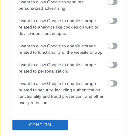
I want to allow Google to send me
Εγγραφή
Σύνδεση
personalized advertising.
I want to allow Google to enable storage
related to analytics like cookies on web or
device identifiers in apps.
I want to allow Google to enable storage
related to functionality of the website or app.
I want to allow Google to enable storage
related to personalization.
I want to allow Google to enable storage
related to security, including authentication
functionality and fraud prevention, and other
user protection.
CONFIRM