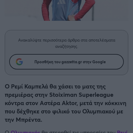
Η μητρότητα στον πάγκο
Δημήτρης Τσορμπατζόγλου
Κύπελλο Γερμανίας
Συνεντεύξεις
Άρης
Μεγάλη μου Αγάπη
Κύπελλο Ελλάδος
Μια Ιστορία από την Πόλη
Λεβαδειακός
CHAMPIONS LEAGUE
Ανακαλύψτε περισσότερα άρθρα στα αποτελέσματα
ΟΦΗ
αναζήτησης.
EUROPA LEAGUE
Βόλος
Προσθήκη του gazzetta.gr στην Google
UEFA NATIONS LEAGUE
Ατρόμητος Αθηνών
COPA AMERICA
Ο Ρεμί Καμπελά θα χάσει το ματς της
Κηφισιά
πρεμιέρας στην Stoiximan Superleague
Μουντιάλ 2026
κόντρα στον Αστέρα Aktor, μετά την κόκκινη
Αστέρας Τρίπολης
που δέχθηκε στο φιλικό του Ολυμπιακού με
EURO
την Μπρέντα.
Παναιτωλικός
Γ' Εθνική
Ο
Ολυμπιακός
θα στερηθεί τις υπηρεσίες του
Ρεμί