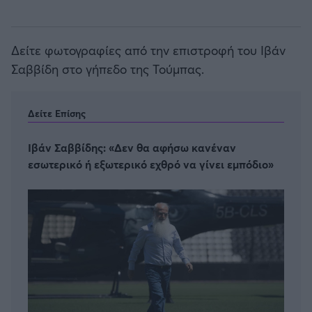
Δείτε φωτογραφίες από την επιστροφή του Ιβάν
Σαββίδη στο γήπεδο της Τούμπας.
Δείτε Επίσης
Ιβάν Σαββίδης: «Δεν θα αφήσω κανέναν
εσωτερικό ή εξωτερικό εχθρό να γίνει εμπόδιο»