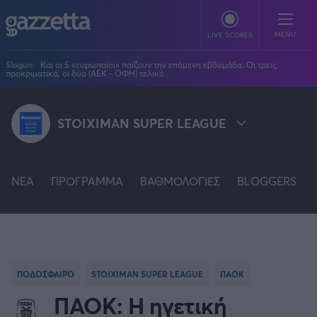
Παράκαμψη προς το κυρίως περιεχόμενο
MENU
LIVE SCORES
Slogun:
Και οι 5 «ευρωπαίοι» παίζουν την επόμενη εβδομάδα. Οι τρεις
προκριματικά, οι δύο (ΑΕΚ - ΟΦΗ) τελικό...
ΠΟΔΟΣΦΑΙΡΟ
STOIXIMAN SUPER LEAGUE
Stoiximan Super League
ΜΠΑΣΚΕΤ
Super League 2
Stoiximan GBL
Όλες οι διοργανώσεις
ΒΟΛΕΪ
Champions League
NEA
EuroLeague
ΠΡΟΓΡΑΜΜΑ
ΒΑΘΜΟΛΟΓΙΕΣ
BLOGGERS
Novibet Volley League
ΑΛΛΑ ΣΠΟΡ
STOIXIMAN SUPER LEAGUE
Europa League
Champions League
Volley League Γυναικών
Τένις
PLUS
Conference League
NBA
SUPER LEAGUE 2
Pre League
Χάντμπολ
Πολιτική
Κύπελλο Ελλάδας
Εθνική Μπάσκετ
BLOGGERS
Κύπελλο Ανδρών
Πόλο
Κοινωνία
Premier League
PREMIER LEAGUE
Elite League
Νίκος Αθανασίου
ΠΟΔΟΣΦΑΙΡΟ
STOIXIMAN SUPER LEAGUE
ΠΑΟΚ
GMOTION
Κύπελλο Γυναικών
Διεθνή
Στίβος
La Liga
Δημήτρης Βέργος
Α1 Γυναικών
ΠΑΟΚ: Η ηγετική
GMotion F1
Champions League
Viral
FA CUP
ΠΡΩΤΟΣΕΛΙΔΑ
Γυμναστική
Serie A
Βασίλης Βλαχόπουλος
Κύπελλο Ελλάδος