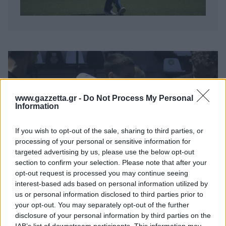
www.gazzetta.gr -
Do Not Process My Personal
Information
If you wish to opt-out of the sale, sharing to third parties, or
processing of your personal or sensitive information for
targeted advertising by us, please use the below opt-out
section to confirm your selection. Please note that after your
opt-out request is processed you may continue seeing
interest-based ads based on personal information utilized by
us or personal information disclosed to third parties prior to
your opt-out. You may separately opt-out of the further
disclosure of your personal information by third parties on the
@Photo credits:
paokfc.gr
IAB’s list of downstream participants. This information may