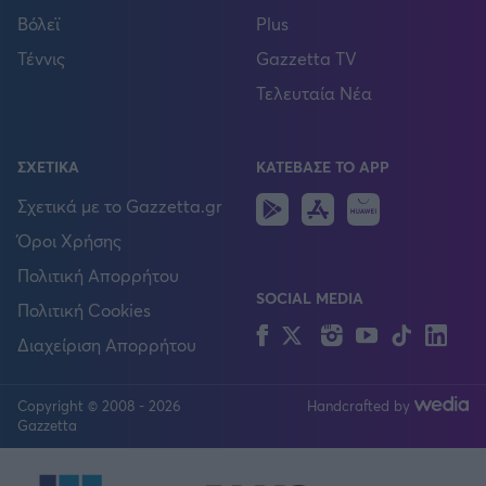
Βόλεϊ
Plus
Τέννις
Gazzetta TV
Τελευταία Νέα
ΣΧΕΤΙΚΑ
ΚΑΤΕΒΑΣΕ ΤΟ APP
Android
IOS
Huawei
Σχετικά με το Gazzetta.gr
Όροι Χρήσης
Πολιτική Απορρήτου
SOCIAL MEDIA
Πολιτική Cookies
Facebook
Twitter
Instagram
YouTube
TikTok
Lin
Διαχείριση Απορρήτου
Copyright © 2008 - 2026
Handcrafted by
FOLLOW US
Gazzetta