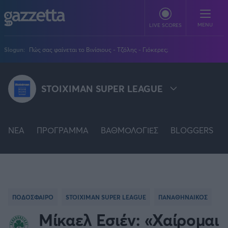
Παράκαμψη προς το κυρίως περιεχόμενο
MENU
LIVE SCORES
Slogun:
Πώς σας φαίνεται το Βινίσιους - Τζόλης - Γιόκερες;
ΠΟΔΟΣΦΑΙΡΟ
STOIXIMAN SUPER LEAGUE
Stoiximan Super League
ΜΠΑΣΚΕΤ
Super League 2
Stoiximan GBL
Όλες οι διοργανώσεις
ΒΟΛΕΪ
Champions League
NEA
EuroLeague
ΠΡΟΓΡΑΜΜΑ
ΒΑΘΜΟΛΟΓΙΕΣ
BLOGGERS
Novibet Volley League
ΑΛΛΑ ΣΠΟΡ
STOIXIMAN SUPER LEAGUE
Europa League
Champions League
Volley League Γυναικών
Τένις
PLUS
Conference League
NBA
SUPER LEAGUE 2
Pre League
Χάντμπολ
Πολιτική
Κύπελλο Ελλάδας
Εθνική Μπάσκετ
BLOGGERS
Κύπελλο Ανδρών
Πόλο
Κοινωνία
Premier League
PREMIER LEAGUE
Elite League
Νίκος Αθανασίου
ΠΟΔΟΣΦΑΙΡΟ
STOIXIMAN SUPER LEAGUE
ΠΑΝΑΘΗΝΑΙΚΟΣ
GMOTION
Κύπελλο Γυναικών
Διεθνή
Στίβος
La Liga
Δημήτρης Βέργος
Α1 Γυναικών
Μίκαελ Εσιέν: «Χαίρομαι
GMotion F1
Champions League
Viral
FA CUP
ΠΡΩΤΟΣΕΛΙΔΑ
Γυμναστική
Serie A
Βασίλης Βλαχόπουλος
Κύπελλο Ελλάδος