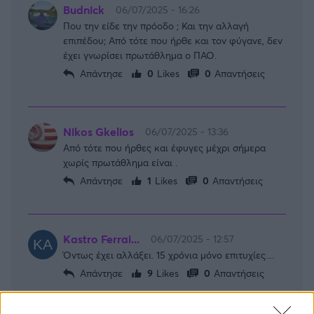
Budnick
06/07/2025 - 16:26
Που την είδε την πρόοδο ; Και την αλλαγή
επιπέδου; Από τότε που ήρθε και τον φύγανε, δεν
έχει γνωρίσει πρωτάθλημα ο ΠΑΟ.
Απάντησε
0
Likes
0
Απαντήσεις
Nikos Gkelios
06/07/2025 - 13:36
Από τότε που ήρθες και έφυγες μέχρι σήμερα
χωρίς πρωτάθλημα είναι .
Απάντησε
1
Likes
0
Απαντήσεις
Kastro Ferrai...
06/07/2025 - 12:57
Όντως έχει αλλάξει. 15 χρόνια μόνο επιτυχίες....
Απάντησε
9
Likes
0
Απαντήσεις