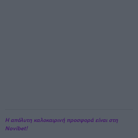
Η απόλυτη καλοκαιρινή προσφορά είναι στη
Novibet!