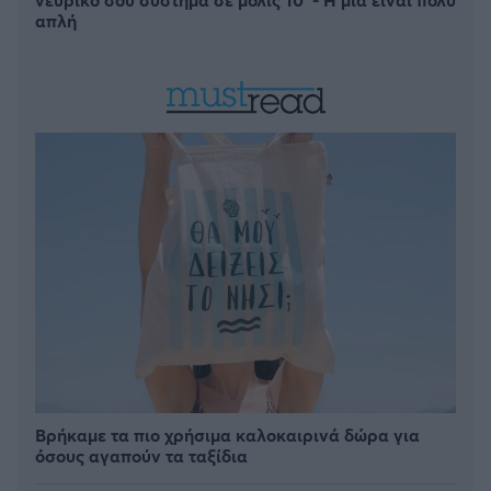
απλή
Βρήκαμε τα πιο χρήσιμα καλοκαιρινά δώρα για
όσους αγαπούν τα ταξίδια