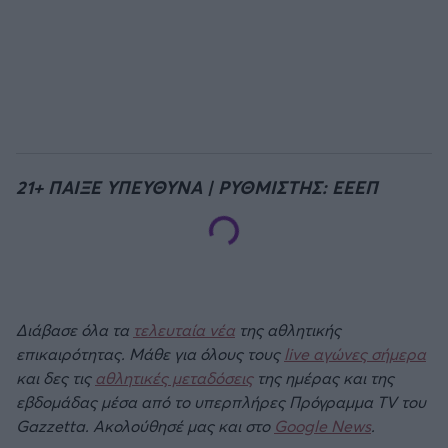
21+ ΠΑΙΞΕ ΥΠΕΥΘΥΝΑ | ΡΥΘΜΙΣΤΗΣ: ΕΕΕΠ
Διάβασε όλα τα
τελευταία νέα
της αθλητικής
επικαιρότητας. Μάθε για όλους τους
live αγώνες σήμερα
και δες τις
αθλητικές μεταδόσεις
της ημέρας και της
εβδομάδας μέσα από το υπερπλήρες Πρόγραμμα TV του
Gazzetta. Ακολούθησέ μας και στο
Google News
.