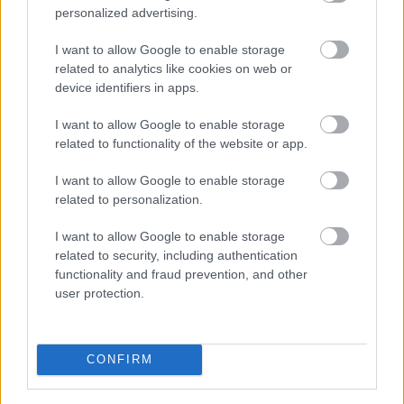
personalized advertising.
6 γραφικά χωριά των Κυκλάδων που αξίζει να
ανακαλύψετε
I want to allow Google to enable storage
related to analytics like cookies on web or
device identifiers in apps.
7 έξυπνα tips για να φτιάξετε γρήγορα τη βαλίτσα
των διακοπών
I want to allow Google to enable storage
related to functionality of the website or app.
Η εξωτική παραλία της Πάργας που θα λατρέψετε
I want to allow Google to enable storage
related to personalization.
I want to allow Google to enable storage
related to security, including authentication
functionality and fraud prevention, and other
user protection.
CONFIRM