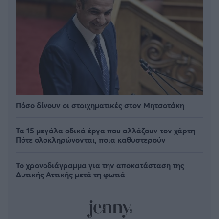
Πόσο δίνουν οι στοιχηματικές στον Μητσοτάκη
Τα 15 μεγάλα οδικά έργα που αλλάζουν τον χάρτη -
Πότε ολοκληρώνονται, ποια καθυστερούν
Το χρονοδιάγραμμα για την αποκατάσταση της
Δυτικής Αττικής μετά τη φωτιά