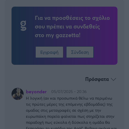
καλύτερο του εαυτό στο κορυφαίο αθλητικό
διαδικτυακό portal στην Ελλάδα, όπου πλέον θα
BLOG-AΡH!
Για να προσθέσεις το σχόλιο
σου πρέπει να συνδεθείς
στο my gazzetta!
Εγγραφή
Σύνδεση
Πρόσφατα
beyonder
05/07/2025 - 20:36
Η λογική (αν και προσωπικά θέλω να περιμένω
τις πρώτες μέρες της επόμενης εβδομάδας) της
ομαδας στις μεταγραφές σε σχέση με την
ευρωπαϊκη πορεία φαίνεται πως στηρίζεται στην
παραδοχή πως εύκολα ή δύσκολα η ομάδα θα
ξεπεράσει το εμπόδιο της Αράζ. Βεβαια ακόμα και