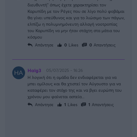
διευθυντή" όπως έχετε χαρακτηρίσει τον
Καρυπίδη με τον Ρέγες που σε λίγο πολύ φοβάμαι
θα γίνει υπεύθυνος και για το λιώσιμο των πάγων,
ελπίζω η πολυμνημόνευτη αλλαγή νοοτροπίας
του Καρυπίδη να μην ήταν στάχτη στα μάτια του
κόσμου
Απάντησε
0
Likes
0
Απαντήσεις
Haig3
05/07/2025 - 16:26
Η λογική ότι η ομάδα δεν ενδιαφέρεται για να
μπει ομίλους και θα χτιστεί τον Αύγουστο για να
καταφέρει τον στόχο της και να βγει ευρώπη του
χρόνου μου φαίνεται αστεία...
Απάντησε
1
Likes
1
Απαντήσεις