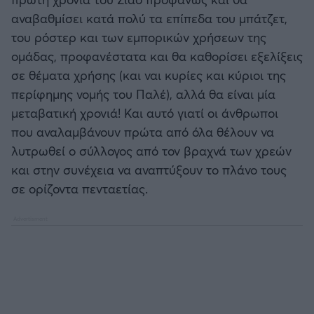
EREDIVISIE
αναβαθμίσει κατά πολύ τα επίπεδα του μπάτζετ,
του ρόστερ και των εμπορικών χρήσεων της
Άρσεναλ
CYPRUS LEAGUE BY STOIXIMAN
ομάδας, προφανέστατα και θα καθορίσει εξελίξεις
σε θέματα χρήσης (και ναι κυρίες και κύριοι της
Γιουβέντους
Παγκόσμιο Κύπελλο Συλλόγων 2025
περίφημης νομής του Παλέ), αλλά θα είναι μία
μεταβατική χρονιά! Και αυτό γιατί οι άνθρωποι
Μίλαν
LIGA PORTUGAL BETCLIC
που αναλαμβάνουν πρώτα από όλα θέλουν να
λυτρωθεί ο σύλλογος από τον βραχνά των χρεών
Ίντερ
Α' Εθνική Γυναικών
και στην συνέχεια να αναπτύξουν το πλάνο τους
σε ορίζοντα πενταετίας.
Μπάγερν Μονάχου
SUPER CUP Ελλάδας
Παρί Σεν Ζερμέν