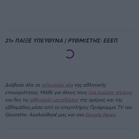
21+ ΠΑΙΞΕ ΥΠΕΥΘΥΝΑ | ΡΥΘΜΙΣΤΗΣ: ΕΕΕΠ
Διάβασε όλα τα
τελευταία νέα
της αθλητικής
επικαιρότητας. Μάθε για όλους τους
live αγώνες σήμερα
και δες τις
αθλητικές μεταδόσεις
της ημέρας και της
εβδομάδας μέσα από το υπερπλήρες Πρόγραμμα TV του
Gazzetta. Ακολούθησέ μας και στο
Google News
.