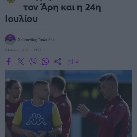
Οδηγός F1
CEV Cup
Τεχνολογία
τον Άρη και η 24η
Παναγιώτης Δαλαταριώφ
Κολύμβηση
ΑΘΛΗΤΙΚΕΣ ΜΕΤΑΔΟΣΕΙΣ
Bundesliga
EuroCup
GMotion WRC
SERIE A
Υγεία
Challenge Cup
Ιουλίου
Ανδρέας Δημάτος
Μπιτς Βόλεϊ
Ligue 1
Mundobasket
GMotion MotoGP
LIVE SCORE
Showbiz
Αντώνης Καλκαβούρας
Κύπελλο Ιταλίας
Ιστιοπλοΐα
Basketaki
Εθνική Ελλάδος
GWOMEN
Αντώνης Καρπετόπουλος
Eurobasket
Κωπηλασία
Χρύσανθος Τσαλτίδης
Μουντιάλ 2026
Δημήτρης Κατσιώνης
LA LIGA
ΑΘΛΗΤΙΚΗ ΗΧΩ
Ξιφασκία
Wyscout Analysis
Γιώργος Κούβαρης
5 Ιουλίου 2025 - 09:12
ΕΚΠΟΜΠΕΣ
Σκοποβολή
Ευρώπη
COPA DEL REY
Κώστας Νικολακόπουλος
41
GALACTICOS BY INTERWETTEN
Κόσμος
Πάλη
ΟΜΑΔΕΣ
Γιάννης Πάλλας
GAZZ FLOOR BY NOVIBET
BUNDESLIGA
Νίκος Παπαδογιάννης
Τάε κβον ντο
ΑΕΚ
PODCASTS
POLE POSITION BY ALLWYN
Γιώργος Σακελλαρίου
Τζούντο
ΣΠΛΙΤ
LIGUE 1
OLD SCHOOL
GAZZETTA ACTS
Γιάννης Σερέτης
Ολυμπιακός
Πινγκ - πονγκ
Transfer Stories
ΜΕΤΑΒΙΒΑΣΗ BY NOVIBET
Gazzetta For Her
Σταύρος Σουντουλίδης
GAZZETTA SPECIALS
gMotion
SüPER LIG
Μαχητικά Αθλήματα
Θέμα Ισότητας
Δημήτρης Τομαράς
ΠΑΟΚ
Unique
Πυγμαχία
Για τον Αλέξανδρο
Γιώργος Τσακίρης
Wyscout Analysis
PREMIER LEAGUE Ρωσίας
Άρση Βαρών
#GiatonAlki
Παναθηναϊκός
Μιχάλης Τσαμπάς
InStat Analysis