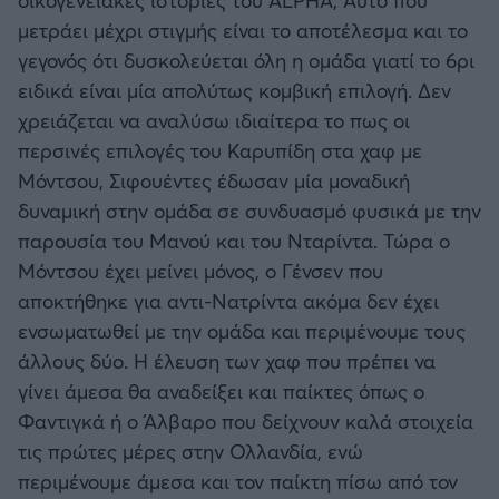
οικογενειακές ιστορίες του ALPHA; Αυτό που
μετράει μέχρι στιγμής είναι το αποτέλεσμα και το
γεγονός ότι δυσκολεύεται όλη η ομάδα γιατί το 6ρι
ειδικά είναι μία απολύτως κομβική επιλογή. Δεν
χρειάζεται να αναλύσω ιδιαίτερα το πως οι
περσινές επιλογές του Καρυπίδη στα χαφ με
Μόντσου, Σιφουέντες έδωσαν μία μοναδική
δυναμική στην ομάδα σε συνδυασμό φυσικά με την
παρουσία του Μανού και του Νταρίντα. Τώρα ο
Μόντσου έχει μείνει μόνος, ο Γένσεν που
αποκτήθηκε για αντι-Νατρίντα ακόμα δεν έχει
ενσωματωθεί με την ομάδα και περιμένουμε τους
άλλους δύο. Η έλευση των χαφ που πρέπει να
γίνει άμεσα θα αναδείξει και παίκτες όπως ο
Φαντιγκά ή ο Άλβαρο που δείχνουν καλά στοιχεία
τις πρώτες μέρες στην Ολλανδία, ενώ
περιμένουμε άμεσα και τον παίκτη πίσω από τον