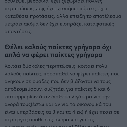
δουλέψει μεθοδικά, έχει ξεχωρίσει πολλές
περιπτώσεις χαφ, έχει χτυπήσει πόρτες, έχει
καταθέσει προτάσεις, αλλά επειδή το αποτέλεσμα
μετράει ακόμα δεν έχει εισπράξει καταφατικές
απαντήσεις.
Θέλει καλούς παίκτες γρήγορα όχι
απλά να φέρει παίκτες γρήγορα
Κοιτάει δύσκολες περιπτώσεις, κοιτάει πολύ
καλούς παίκτες, προσπαθεί να φέρει παίκτες που
ανήκουν σε ομάδες που δεν βιάζονται να τους
αποδεσμεύσουν, συζητάει για παίκτες 5 και 6
εκατομμυρίων όταν διαθέτει λιγότερα για την
αγορά τους(έστω και αν για τα οικονομικά του
είναι υπερβάσεις τα 3 και τα 4 εκ) ή έχει πέσει σε
περίεργες υποθέσεις ακόμα και για τις…