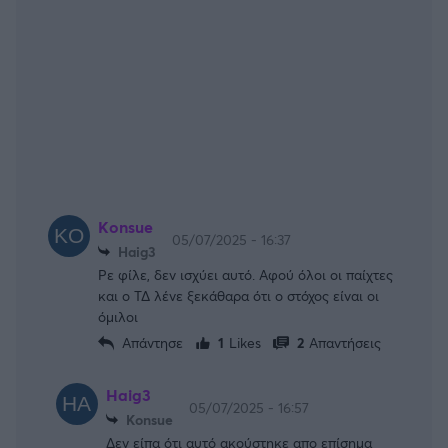
Konsue
05/07/2025 - 16:37
Haig3
Ρε φίλε, δεν ισχύει αυτό. Αφού όλοι οι παίχτες
και ο ΤΔ λένε ξεκάθαρα ότι ο στόχος είναι οι
όμιλοι
Απάντησε
1
Likes
2
Απαντήσεις
Haig3
05/07/2025 - 16:57
Konsue
Δεν είπα ότι αυτό ακούστηκε απο επίσημα