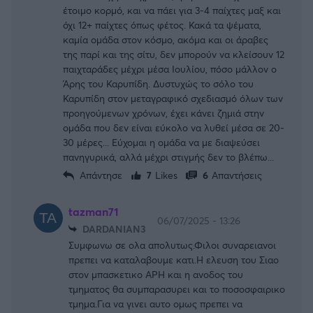
έτοιμο κορμό, και να πάει για 3-4 παίχτες μαξ και
όχι 12+ παίχτες όπως φέτος. Κακά τα ψέματα,
καμία ομάδα στον κόσμο, ακόμα και οι άραβες
της παρί και της σίτυ, δεν μπορούν να κλείσουν 12
παιχταράδες μέχρι μέσα Ιουλίου, πόσο μάλλον ο
Άρης του Καρυπίδη. Δυστυχώς το σόλο του
Καρυπίδη στον μεταγραφικό σχεδιασμό όλων των
προηγούμενων χρόνων, έχει κάνει ζημιά στην
ομάδα που δεν είναι εύκολο να λυθεί μέσα σε 20-
30 μέρες... Εύχομαι η ομάδα να με διαψεύσει
πανηγυρικά, αλλά μέχρι στιγμής δεν το βλέπω...
Απάντησε
7
Likes
6
Απαντήσεις
tazman71
06/07/2025 - 13:26
FOLLOW US
DARDANIAN3
Συμφωνω σε ολα απολυτως.Φιλοι συναρειανοι
πρεπει να καταλαβουμε κατι.Η ελευση του Σιαο
στον μπασκετικο ΑΡΗ και η ανοδος του
τμηματος θα συμπαρασυρει και το ποσοσφαιρικο
τμημα.Για να γινει αυτο ομως πρεπει να