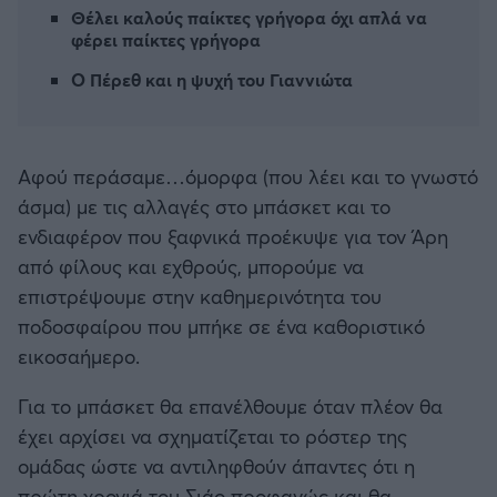
Καλαμάτα
Θέλει καλούς παίκτες γρήγορα όχι απλά να
φέρει παίκτες γρήγορα
Προκριματικά MUNDIAL 2026
Ηρακλής
Ο Πέρεθ και η ψυχή του Γιαννιώτα
Προκριματικά EURO
Μπαρτσελόνα
CONFERENCE LEAGUE
Αφού περάσαμε…όμορφα (που λέει και το γνωστό
Ρεάλ Μαδρίτης
άσμα) με τις αλλαγές στο μπάσκετ και το
Διεθνή Φιλικά
ενδιαφέρον που ξαφνικά προέκυψε για τον Άρη
Ατλέτικο Μαδρίτης
από φίλους και εχθρούς, μπορούμε να
Ποδόσφαιρο Γυναικών
επιστρέψουμε στην καθημερινότητα του
Μάντσεστερ Γιουνάιτεντ
ποδοσφαίρου που μπήκε σε ένα καθοριστικό
EFL CUP
εικοσαήμερο.
Μάντσεστερ Σίτι
COPA AFRICA
Για το μπάσκετ θα επανέλθουμε όταν πλέον θα
έχει αρχίσει να σχηματίζεται το ρόστερ της
Λίβερπουλ
MLS
ομάδας ώστε να αντιληφθούν άπαντες ότι η
πρώτη χρονιά του Σιάο προφανώς και θα
Τσέλσι