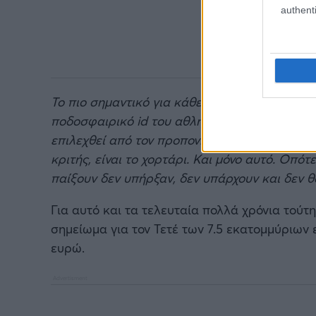
authenti
Το πιο σημαντικό για κάθε μεταγραφή είναι τα
ποδοσφαιρικό id του αθλητή, είναι οι ανάγκες
επιλεχθεί από τον προπονητή, η κατάστασή τ
κριτής, είναι το χορτάρι. Και μόνο αυτό. Οπό
παίξουν δεν υπήρξαν, δεν υπάρχουν και δεν 
Για αυτό και τα τελευταία πολλά χρόνια τούτ
σημείωμα για τον Τετέ των 7.5 εκατομμύριων 
ευρώ.