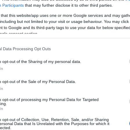
Participants
that may further disclose it to other third parties.
 that this website/app uses one or more Google services and may gath
including but not limited to your visit or usage behaviour. You may click 
 to Google and its third-party tags to use your data for below specifi
ogle consent section.
l Data Processing Opt Outs
o opt-out of the Sharing of my personal data.
In
o opt-out of the Sale of my Personal Data.
In
ν ουσία του κειμένου για τον
Παναθηναϊκό.
Καμία
ημένη ή αποτυχημένη από τα πρωτοσέλιδα για να
to opt-out of processing my Personal Data for Targeted
ing.
ν διαμόρφωση κοινής γνώμης της εποχής μας, τα-
In
 αθλητικές ιστοσελίδες. Σε τούτη την γωνιά, όπως
o opt-out of Collection, Use, Retention, Sale, and/or Sharing
το
Transfermarkt
δεν καθορίζει αν η νέα προσθήκη
ersonal Data that Is Unrelated with the Purposes for which it
lected.