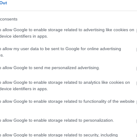
αραδείγματα υπάρχουν δεκάδες που αποδεικνύουν
Out
consents
 μια πρώτη γεύση και τίποτα παραπάνω. Κανείς δεν
ιπ Μαξ θα κάνει παπάδες και ο άσημος
Ρεμπότσο
o allow Google to enable storage related to advertising like cookies on
evice identifiers in apps.
πρέπει να είναι σίγουρος πως ο φοβερός και
ία γραμμή μίας ομάδας και ο Ρούμπεν Πέρεθ από
o allow my user data to be sent to Google for online advertising
λή αναφορά στο ρόστερ και όχι κάποιος που όντως
s.
to allow Google to send me personalized advertising.
o allow Google to enable storage related to analytics like cookies on
evice identifiers in apps.
o allow Google to enable storage related to functionality of the website
o allow Google to enable storage related to personalization.
o allow Google to enable storage related to security, including