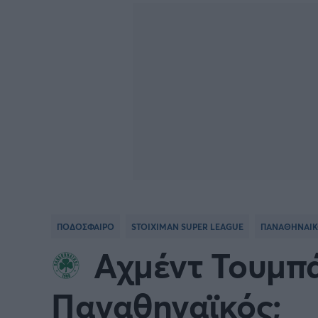
Γιώργος Τσακίρης
FA CUP
SERIE
Πυγμαχία
COPA DEL REY
BUND
PREMIER LEAGUE Ρωσίας
Κύπελ
EUROPA LEAGUE
UEFA
EURO
Γ' Εθν
ΠΟΔΟΣΦΑΙΡΟ
STOIXIMAN SUPER LEAGUE
ΠΑΝΑΘΗΝΑΙΚ
CONFERENCE LEAGUE
Διεθν
Αχμέντ Τουμπά
COPA AFRICA
MLS
Παναθηναϊκός;