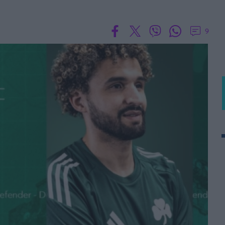
 PORTUGAL BETCLIC
Α' Εθνική Γυναικών
9