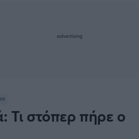
Μια Ιστο
Μιχάλης Τσαμπάς
Δημήτρης Τσ
 A
Κύπελλο Ιταλίας
Άρση Βαρών
ESLIGA
LIGUE 1
λο Γερμανίας
Κύπελλο Ελλάδος
FOLLOW US
 NATIONS LEAGUE
COPA AMERICA
ική
Προκριματικά MUNDIAL 2
ΟΣ
ή Φιλικά
Ποδόσφαιρο Γυναικών
: Τι στόπερ πήρε ο
EREDIVISIE