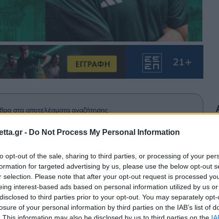
θρα στα αποτελέσματα αναζήτησης.
tta.gr -
Do Not Process My Personal Information
azzetta.gr στην Google
to opt-out of the sale, sharing to third parties, or processing of your per
formation for targeted advertising by us, please use the below opt-out s
r selection. Please note that after your opt-out request is processed y
α του Wyscout γράφει για τον
eing interest-based ads based on personal information utilized by us or
φόρεσε την πράσινη φανέλα και
disclosed to third parties prior to your opt-out. You may separately opt-
losure of your personal information by third parties on the IAB’s list of
 για τους στόπερ του Παναθηναϊκού.
. This information may also be disclosed by us to third parties on the
IA