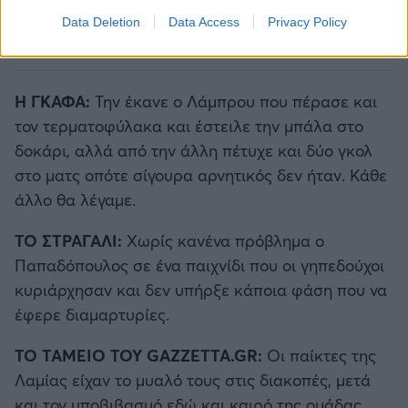
Data Deletion
Data Access
Privacy Policy
Η ΓΚΑΦΑ:
Την έκανε ο Λάμπρου που πέρασε και
τον τερματοφύλακα και έστειλε την μπάλα στο
δοκάρι, αλλά από την άλλη πέτυχε και δύο γκολ
στο ματς οπότε σίγουρα αρνητικός δεν ήταν. Κάθε
άλλο θα λέγαμε.
ΤΟ ΣΤΡΑΓΑΛΙ:
Χωρίς κανένα πρόβλημα ο
Παπαδόπουλος σε ένα παιχνίδι που οι γηπεδούχοι
κυριάρχησαν και δεν υπήρξε κάποια φάση που να
έφερε διαμαρτυρίες.
ΤΟ ΤΑΜΕΙΟ ΤΟΥ GAZZETTA.GR:
Οι παίκτες της
Λαμίας είχαν το μυαλό τους στις διακοπές, μετά
και τον υποβιβασμό εδώ και καιρό της ομάδας,