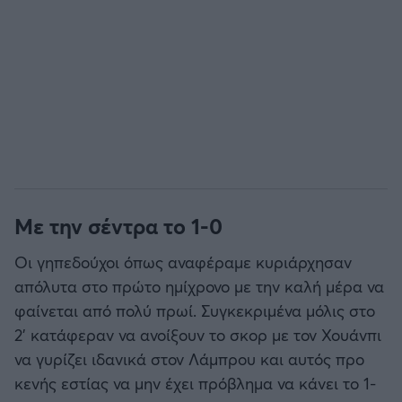
Με την σέντρα το 1-0
Οι γηπεδούχοι όπως αναφέραμε κυριάρχησαν
απόλυτα στο πρώτο ημίχρονο με την καλή μέρα να
φαίνεται από πολύ πρωί. Συγκεκριμένα μόλις στο
2' κατάφεραν να ανοίξουν το σκορ με τον Χουάνπι
να γυρίζει ιδανικά στον Λάμπρου και αυτός προ
κενής εστίας να μην έχει πρόβλημα να κάνει το 1-