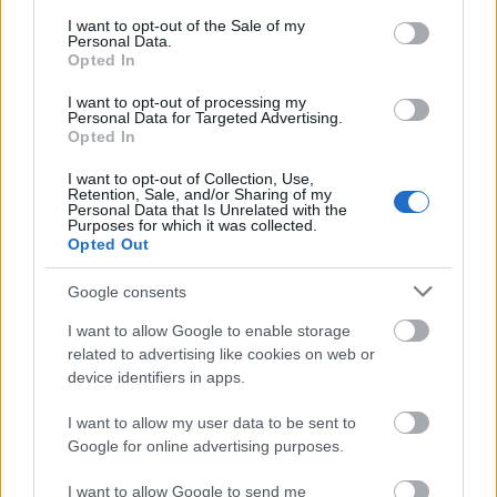
consent section.
I want to opt-out of the Sale of my
Personal Data.
Opted In
MVP:
Θα μπει ο Χουπάνπι που μπορεί να μην
σκόραρε αλλά ειδικά στο πρώτο ημίχρονο έκανε
I want to opt-out of processing my
Personal Data for Targeted Advertising.
τα πάντα για την ομάδα του βγάζοντας εξαιρετικές
Opted In
ασίστ στους συμπαίκτες του.
I want to opt-out of Collection, Use,
Retention, Sale, and/or Sharing of my
ΣΤΟ ΥΨΟΣ ΤΟΥΣ:
Θα μπει ο Λάμπρου που πέτυχε
Personal Data that Is Unrelated with the
Purposes for which it was collected.
δύο γκολ, ενώ από την Λαμία με μόλις δύο τελικές
Opted Out
σε όλο το ματς δεν γίνεται να βάλουμε κάποιον.
Google consents
ΑΔΥΝΑΜΟΣ ΚΡΙΚΟΣ
: Όλη η Λαμία ειδικά του
I want to allow Google to enable storage
πρώτου ημιχρόνου, με τους φιλοξενούμενους να
related to advertising like cookies on web or
μην μπορούν να κάνουν ούτε μία φάση.
device identifiers in apps.
I want to allow my user data to be sent to
Google for online advertising purposes.
I want to allow Google to send me