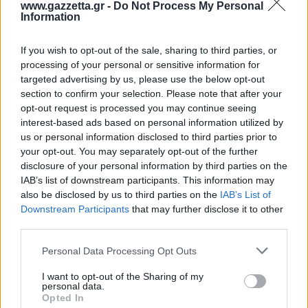
www.gazzetta.gr -
Do Not Process My Personal
Information
If you wish to opt-out of the sale, sharing to third parties, or
processing of your personal or sensitive information for
targeted advertising by us, please use the below opt-out
section to confirm your selection. Please note that after your
opt-out request is processed you may continue seeing
interest-based ads based on personal information utilized by
us or personal information disclosed to third parties prior to
your opt-out. You may separately opt-out of the further
disclosure of your personal information by third parties on the
IAB’s list of downstream participants. This information may
also be disclosed by us to third parties on the
IAB’s List of
Downstream Participants
that may further disclose it to other
third parties.
Please note that this website/app uses one or more Google
Personal Data Processing Opt Outs
services and may gather and store information including but
not limited to your visit or usage behaviour. You may click to
I want to opt-out of the Sharing of my
personal data.
grant or deny consent to Google and its third-party tags to
Opted In
use your data for below specified purposes in below Google