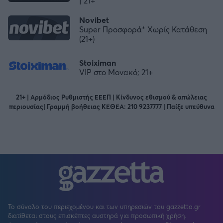
| 21+
Novibet
Super Προσφορά* Χωρίς Κατάθεση
(21+)
Stoiximan
VIP στο Μονακό; 21+
21+ | Αρμόδιος Ρυθμιστής ΕΕΕΠ | Κίνδυνος εθισμού & απώλειας
περιουσίας| Γραμμή βοήθειας ΚΕΘΕΑ: 210 9237777 | Παίξε υπεύθυνα
Το σύνολο του περιεχομένου και των υπηρεσιών του gazzetta.gr
διατίθεται στους επισκέπτες αυστηρά για προσωπική χρήση.