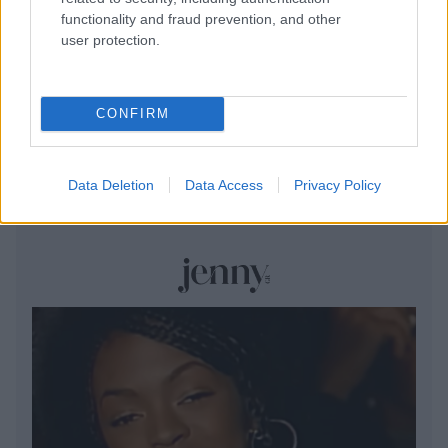
functionality and fraud prevention, and other
user protection.
Οι Big 4 της Τουρκίας χρωστάνε 1 δισ. - Πού
βρίσκουν τα χρήματα για «μεταγραφές
αεροδρομίου»
CONFIRM
Το παράπονο της Μαρίας Καρυστιανού από τα ΜΜΕ
Data Deletion
Data Access
Privacy Policy
Η δουλειά με τα περισσότερα χρήματα στην Ελλάδα