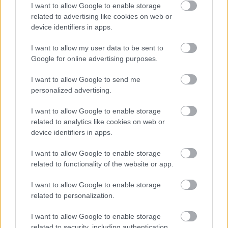
I want to allow Google to enable storage
related to advertising like cookies on web or
15+1 θρυλικές μεταγραφές του ελληνικού
device identifiers in apps.
ποδοσφαίρου που δεν έγιναν ποτέ
I want to allow my user data to be sent to
Ο πραγματικός λόγος της τουρκικής «απόβασης»
Google for online advertising purposes.
στο Αιγαίο: Γιατί προτιμούν τα ελληνικά νησιά
I want to allow Google to send me
personalized advertising.
I want to allow Google to enable storage
related to analytics like cookies on web or
device identifiers in apps.
I want to allow Google to enable storage
related to functionality of the website or app.
I want to allow Google to enable storage
related to personalization.
I want to allow Google to enable storage
related to security, including authentication