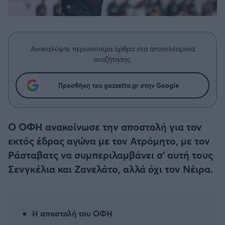
Η μητρότητα στον πάγκο
Δημήτρης Τσορμπατζόγλου
Κύπελλο Γερμανίας
Συνεντεύξεις
Άρης
Μεγάλη μου Αγάπη
Κύπελλο Ελλάδος
Μια Ιστορία από την Πόλη
Λεβαδειακός
Ανακαλύψτε περισσότερα άρθρα στα αποτελέσματα
CHAMPIONS LEAGUE
αναζήτησης.
ΟΦΗ
EUROPA LEAGUE
Προσθήκη του gazzetta.gr στην Google
Βόλος
UEFA NATIONS LEAGUE
Ατρόμητος Αθηνών
Ο ΟΦΗ ανακοίνωσε την αποστολή για τον
COPA AMERICA
εκτός έδρας αγώνα με τον Ατρόμητο, με τον
Κηφισιά
Ράσταβατς να συμπεριλαμβάνει σ' αυτή τους
Μουντιάλ 2026
Σενγκέλια και Ζανελάτο, αλλά όχι τον Νέιρα.
Αστέρας Τρίπολης
EURO
Παναιτωλικός
H αποστολή του ΟΦΗ
Γ' Εθνική