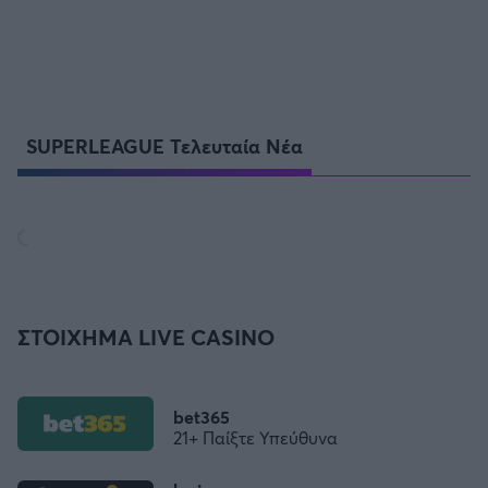
SUPERLEAGUE Τελευταία Νέα
ΣΤΟΙΧΗΜΑ LIVE CASINO
bet365
21+ Παίξτε Υπεύθυνα