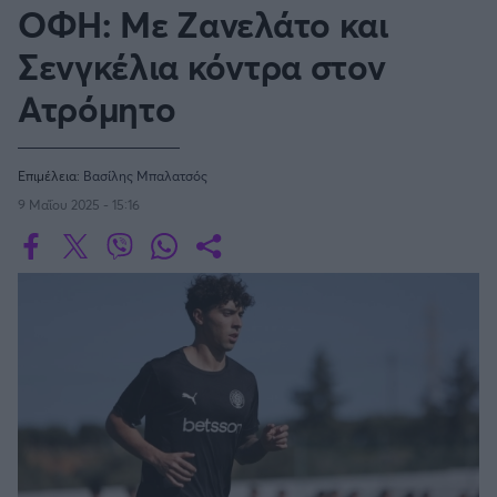
Οδηγός F1
CEV Cup
Τεχνολογία
ΟΦΗ: Με Ζανελάτο και
Παναγιώτης Δαλαταριώφ
Κολύμβηση
ΑΘΛΗΤΙΚΕΣ ΜΕΤΑΔΟΣΕΙΣ
Bundesliga
EuroCup
GMotion WRC
SERIE A
Υγεία
Challenge Cup
Σενγκέλια κόντρα στον
Ανδρέας Δημάτος
Μπιτς Βόλεϊ
Ligue 1
Mundobasket
GMotion MotoGP
LIVE SCORE
Showbiz
Αντώνης Καλκαβούρας
Ατρόμητο
Κύπελλο Ιταλίας
Ιστιοπλοΐα
Basketaki
Εθνική Ελλάδος
GWOMEN
Αντώνης Καρπετόπουλος
Eurobasket
Κωπηλασία
Μουντιάλ 2026
Δημήτρης Κατσιώνης
LA LIGA
ΑΘΛΗΤΙΚΗ ΗΧΩ
Ξιφασκία
Επιμέλεια:
Βασίλης Μπαλατσός
Wyscout Analysis
Γιώργος Κούβαρης
ΕΚΠΟΜΠΕΣ
Σκοποβολή
9 Μαΐου 2025 - 15:16
Ευρώπη
COPA DEL REY
Κώστας Νικολακόπουλος
GALACTICOS BY INTERWETTEN
Κόσμος
Πάλη
ΟΜΑΔΕΣ
Γιάννης Πάλλας
GAZZ FLOOR BY NOVIBET
BUNDESLIGA
Νίκος Παπαδογιάννης
Τάε κβον ντο
ΑΕΚ
PODCASTS
POLE POSITION BY ALLWYN
Γιώργος Σακελλαρίου
Τζούντο
ΣΠΛΙΤ
LIGUE 1
OLD SCHOOL
GAZZETTA ACTS
Γιάννης Σερέτης
Ολυμπιακός
Πινγκ - πονγκ
Transfer Stories
ΜΕΤΑΒΙΒΑΣΗ BY NOVIBET
Gazzetta For Her
Σταύρος Σουντουλίδης
GAZZETTA SPECIALS
gMotion
SüPER LIG
Μαχητικά Αθλήματα
Θέμα Ισότητας
Δημήτρης Τομαράς
ΠΑΟΚ
Unique
Πυγμαχία
Για τον Αλέξανδρο
Γιώργος Τσακίρης
Wyscout Analysis
PREMIER LEAGUE Ρωσίας
Άρση Βαρών
#GiatonAlki
Παναθηναϊκός
Μιχάλης Τσαμπάς
InStat Analysis