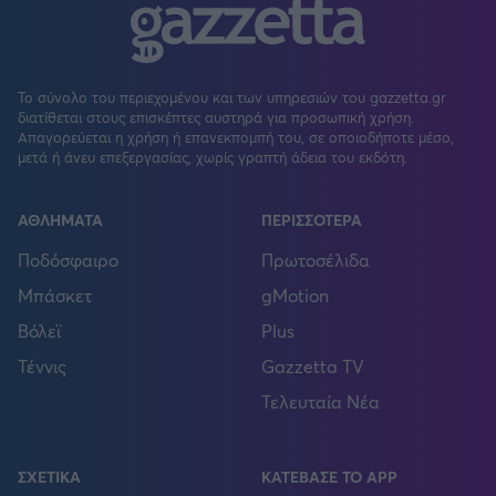
Το σύνολο του περιεχομένου και των υπηρεσιών του gazzetta.gr
διατίθεται στους επισκέπτες αυστηρά για προσωπική χρήση.
Απαγορεύεται η χρήση ή επανεκπομπή του, σε οποιοδήποτε μέσο,
μετά ή άνευ επεξεργασίας, χωρίς γραπτή άδεια του εκδότη.
ΑΘΛΗΜΑΤΑ
ΠΕΡΙΣΣΟΤΕΡΑ
Ποδόσφαιρο
Πρωτοσέλιδα
Μπάσκετ
gMotion
Βόλεϊ
Plus
Τέννις
Gazzetta TV
Τελευταία Νέα
ΣΧΕΤΙΚΑ
ΚΑΤΕΒΑΣΕ ΤΟ APP