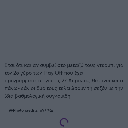
Ετσι ότι και αν συμβεί στο μεταξύ τους ντέρμπι για
τον 2ο γύρο των Play Off που έχει
προγραμματιστεί για τις 27 Απριλίου, θα είναι «από
πάνω» εάν οι δυο τους τελειώσουν τη σεζόν με την
ίδια βαθμολογική συγκομιδή.
@Photo credits:
INTIME