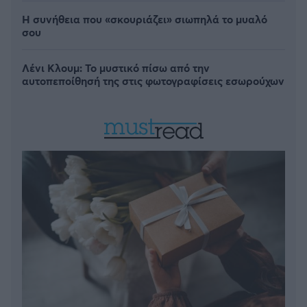
Η συνήθεια που «σκουριάζει» σιωπηλά το μυαλό
σου
Λένι Κλουμ: Το μυστικό πίσω από την
αυτοπεποίθησή της στις φωτογραφίσεις εσωρούχων