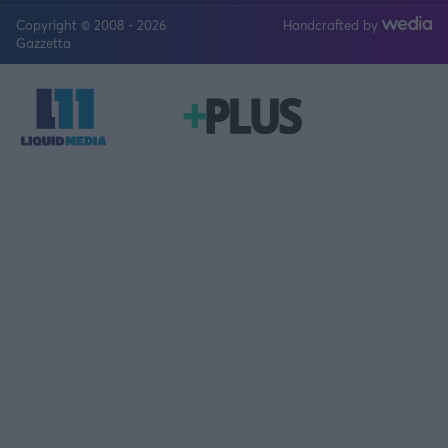
Copyright © 2008 - 2026
Handcrafted by
FOLLOW US
Gazzetta