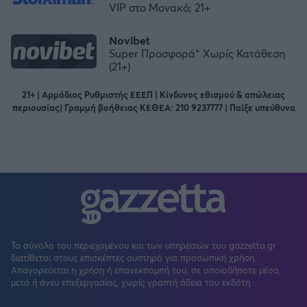
VIP στο Μονακό; 21+
Novibet
Super Προσφορά* Χωρίς Κατάθεση
(21+)
21+ | Αρμόδιος Ρυθμιστής ΕΕΕΠ | Κίνδυνος εθισμού & απώλειας
περιουσίας| Γραμμή βοήθειας ΚΕΘΕΑ: 210 9237777 | Παίξε υπεύθυνα
Το σύνολο του περιεχομένου και των υπηρεσιών του gazzetta.gr
διατίθεται στους επισκέπτες αυστηρά για προσωπική χρήση.
Απαγορεύεται η χρήση ή επανεκπομπή του, σε οποιοδήποτε μέσο,
μετά ή άνευ επεξεργασίας, χωρίς γραπτή άδεια του εκδότη.