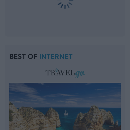
BEST OF
INTERNET