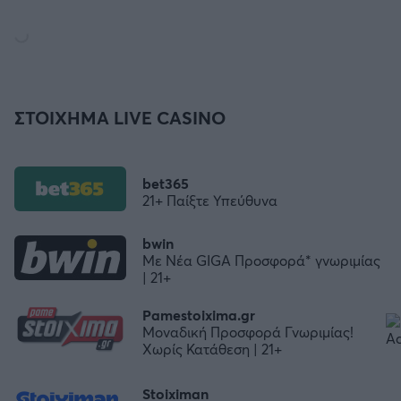
ΣΤΟΙΧΗΜΑ LIVE CASINO
bet365
21+ Παίξτε Υπεύθυνα
bwin
Με Νέα GIGA Προσφορά* γνωριμίας
| 21+
Pamestoixima.gr
Μοναδική Προσφορά Γνωριμίας!
Χωρίς Κατάθεση | 21+
Stoiximan