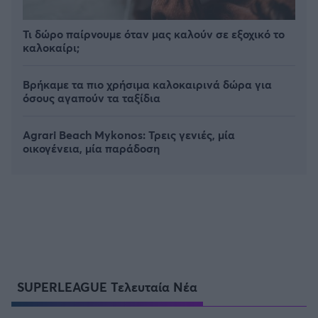
Τι δώρο παίρνουμε όταν μας καλούν σε εξοχικό το
καλοκαίρι;
Βρήκαμε τα πιο χρήσιμα καλοκαιρινά δώρα για
όσους αγαπούν τα ταξίδια
Agrari Beach Mykonos: Τρεις γενιές, μία
οικογένεια, μία παράδοση
SUPERLEAGUE Τελευταία Νέα