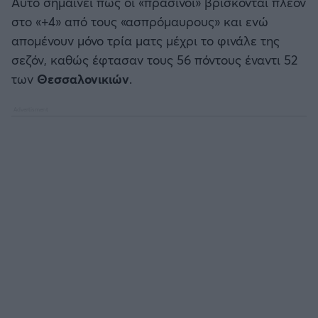
Αυτό σημαίνει πως οι «πράσινοι» βρίσκονται πλέον
Καλαμάτα
στο «+4» από τους «ασπρόμαυρους» και ενώ
Προκριματικά MUNDIAL 2026
απομένουν μόνο τρία ματς μέχρι το φινάλε της
Ηρακλής
σεζόν, καθώς έφτασαν τους 56 πόντους έναντι 52
Προκριματικά EURO
των
Θεσσαλονικιών
.
Μπαρτσελόνα
CONFERENCE LEAGUE
Ρεάλ Μαδρίτης
Διεθνή Φιλικά
Ατλέτικο Μαδρίτης
Ποδόσφαιρο Γυναικών
Μάντσεστερ Γιουνάιτεντ
EFL CUP
Μάντσεστερ Σίτι
COPA AFRICA
Λίβερπουλ
MLS
Τσέλσι