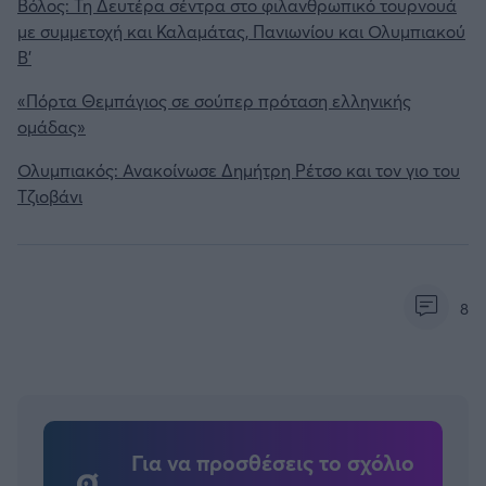
Βόλος: Τη Δευτέρα σέντρα στο φιλανθρωπικό τουρνουά
με συμμετοχή και Καλαμάτας, Πανιωνίου και Ολυμπιακού
Β'
«Πόρτα Θεμπάγιος σε σούπερ πρόταση ελληνικής
ομάδας»
Ολυμπιακός: Ανακοίνωσε Δημήτρη Ρέτσο και τον γιο του
Τζιοβάνι
8
Για να προσθέσεις το σχόλιο