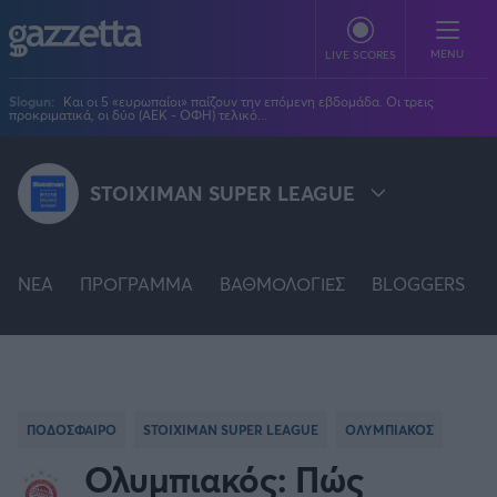
Παράκαμψη προς το κυρίως περιεχόμενο
MENU
LIVE SCORES
Slogun:
Και οι 5 «ευρωπαίοι» παίζουν την επόμενη εβδομάδα. Οι τρεις
προκριματικά, οι δύο (ΑΕΚ - ΟΦΗ) τελικό...
ΠΟΔΟΣΦΑΙΡΟ
STOIXIMAN SUPER LEAGUE
Stoiximan Super League
ΜΠΑΣΚΕΤ
Super League 2
Stoiximan GBL
Όλες οι διοργανώσεις
ΒΟΛΕΪ
Champions League
NEA
EuroLeague
ΠΡΟΓΡΑΜΜΑ
ΒΑΘΜΟΛΟΓΙΕΣ
BLOGGERS
Novibet Volley League
ΑΛΛΑ ΣΠΟΡ
STOIXIMAN SUPER LEAGUE
Europa League
Champions League
Volley League Γυναικών
Τένις
PLUS
Conference League
NBA
SUPER LEAGUE 2
Pre League
Χάντμπολ
Πολιτική
Κύπελλο Ελλάδας
Εθνική Μπάσκετ
BLOGGERS
Κύπελλο Ανδρών
Πόλο
Κοινωνία
Premier League
PREMIER LEAGUE
Elite League
Νίκος Αθανασίου
ΠΟΔΟΣΦΑΙΡΟ
STOIXIMAN SUPER LEAGUE
ΟΛΥΜΠΙΑΚΟΣ
GMOTION
Κύπελλο Γυναικών
Διεθνή
Στίβος
La Liga
Δημήτρης Βέργος
Α1 Γυναικών
Ολυμπιακός: Πώς
GMotion F1
Champions League
Viral
FA CUP
ΠΡΩΤΟΣΕΛΙΔΑ
Γυμναστική
Serie A
Βασίλης Βλαχόπουλος
Κύπελλο Ελλάδος