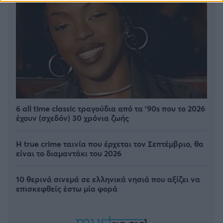
6 all time classic τραγούδια από τα ‘90s που το 2026
έχουν (σχεδόν) 30 χρόνια ζωής
Η true crime ταινία που έρχεται τον Σεπτέμβριο, θα
είναι το διαμαντάκι του 2026
10 θερινά σινεμά σε ελληνικά νησιά που αξίζει να
επισκεφθείς έστω μία φορά