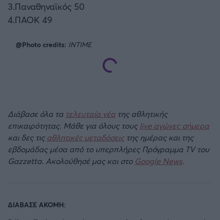
3.Παναθηναϊκός 50
4.ΠΑΟΚ 49
@Photo credits:
INTIME
Διάβασε όλα τα
τελευταία νέα
της αθλητικής
επικαιρότητας. Μάθε για όλους τους
live αγώνες σήμερα
και δες τις
αθλητικές μεταδόσεις
της ημέρας και της
εβδομάδας μέσα από το υπερπλήρες Πρόγραμμα TV του
Gazzetta. Ακολούθησέ μας και στο
Google News
.
ΔΙΑΒΑΣΕ ΑΚΟΜΗ: