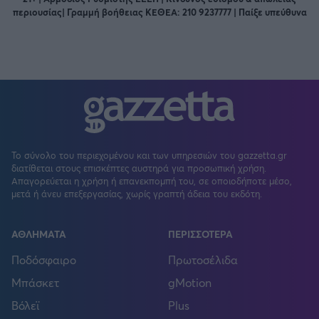
περιουσίας| Γραμμή βοήθειας ΚΕΘΕΑ: 210 9237777 | Παίξε υπεύθυνα
Το σύνολο του περιεχομένου και των υπηρεσιών του gazzetta.gr
διατίθεται στους επισκέπτες αυστηρά για προσωπική χρήση.
Απαγορεύεται η χρήση ή επανεκπομπή του, σε οποιοδήποτε μέσο,
μετά ή άνευ επεξεργασίας, χωρίς γραπτή άδεια του εκδότη.
ΑΘΛΗΜΑΤΑ
ΠΕΡΙΣΣΟΤΕΡΑ
Ποδόσφαιρο
Πρωτοσέλιδα
Μπάσκετ
gMotion
Βόλεϊ
Plus