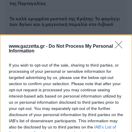
της Πορτογαλίας
Το καλά κρυμμένο μυστικό της Κρήτης: Το φαράγγι
των Αγίων και η μαγευτική παραλία στο Λιβυκό
6 γραφικά χωριά των Κυκλάδων που αξίζει να
ανακαλύψετε
www.gazzetta.gr -
Do Not Process My Personal
Information
If you wish to opt-out of the sale, sharing to third parties, or
processing of your personal or sensitive information for
targeted advertising by us, please use the below opt-out
section to confirm your selection. Please note that after your
opt-out request is processed you may continue seeing
interest-based ads based on personal information utilized by
us or personal information disclosed to third parties prior to
your opt-out. You may separately opt-out of the further
disclosure of your personal information by third parties on the
IAB’s list of downstream participants. This information may
also be disclosed by us to third parties on the
IAB’s List of