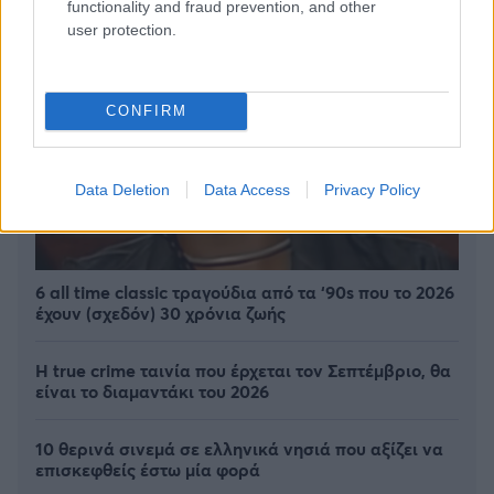
functionality and fraud prevention, and other
user protection.
CONFIRM
Data Deletion
Data Access
Privacy Policy
6 all time classic τραγούδια από τα ‘90s που το 2026
έχουν (σχεδόν) 30 χρόνια ζωής
Η true crime ταινία που έρχεται τον Σεπτέμβριο, θα
είναι το διαμαντάκι του 2026
10 θερινά σινεμά σε ελληνικά νησιά που αξίζει να
επισκεφθείς έστω μία φορά