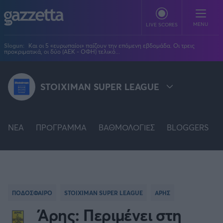
Παράκαμψη προς το κυρίως περιεχόμενο
MENU
LIVE SCORES
Slogun:
Και οι 5 «ευρωπαίοι» παίζουν την επόμενη εβδομάδα. Οι τρεις
προκριματικά, οι δύο (ΑΕΚ - ΟΦΗ) τελικό...
ΠΟΔΟΣΦΑΙΡΟ
STOIXIMAN SUPER LEAGUE
Stoiximan Super League
ΜΠΑΣΚΕΤ
Super League 2
Stoiximan GBL
Όλες οι διοργανώσεις
ΒΟΛΕΪ
Champions League
NEA
EuroLeague
ΠΡΟΓΡΑΜΜΑ
ΒΑΘΜΟΛΟΓΙΕΣ
BLOGGERS
Novibet Volley League
ΑΛΛΑ ΣΠΟΡ
STOIXIMAN SUPER LEAGUE
Europa League
Champions League
Volley League Γυναικών
Τένις
PLUS
Conference League
NBA
SUPER LEAGUE 2
Pre League
Χάντμπολ
Πολιτική
Κύπελλο Ελλάδας
Εθνική Μπάσκετ
BLOGGERS
Κύπελλο Ανδρών
Πόλο
Κοινωνία
Premier League
PREMIER LEAGUE
Elite League
Νίκος Αθανασίου
ΠΟΔΟΣΦΑΙΡΟ
STOIXIMAN SUPER LEAGUE
ΑΡΗΣ
GMOTION
Κύπελλο Γυναικών
Διεθνή
Στίβος
La Liga
Δημήτρης Βέργος
Α1 Γυναικών
Άρης: Περιμένει στη
GMotion F1
Champions League
Viral
FA CUP
ΠΡΩΤΟΣΕΛΙΔΑ
Γυμναστική
Serie A
Βασίλης Βλαχόπουλος
Κύπελλο Ελλάδος