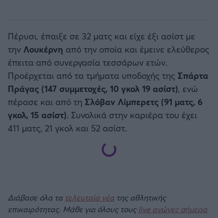
Πέρυσι, έπαιξε σε 32 ματς και είχε έξι ασίστ με
την
Λουκέρνη
από την οποία και έμεινε ελεύθερος
έπειτα από συνεργασία τεσσάρων ετών.
Προέρχεται από τα τμήματα υποδοχής της
Σπάρτα
Πράγας (147 συμμετοχές, 10 γκολ 19 ασίστ)
, ενώ
πέρασε και από τη
Σλόβαν Λίμπερετς (91 ματς, 6
γκολ, 15 ασίστ)
. Συνολικά στην καριέρα του έχει
411 ματς, 21 γκολ και 52 ασίστ.
Διάβασε όλα τα
τελευταία νέα
της αθλητικής
επικαιρότητας. Μάθε για όλους τους
live αγώνες σήμερα