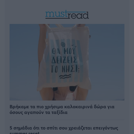
Βρήκαμε τα πιο χρήσιμα καλοκαιρινά δώρα για
όσους αγαπούν τα ταξίδια
5 σημάδια ότι το σπίτι σου χρειάζεται επειγόντως
summer reset