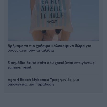
Βρήκαμε τα πιο χρήσιμα καλοκαιρινά δώρα για
όσους αγαπούν τα ταξίδια
5 σημάδια ότι το σπίτι σου χρειάζεται επειγόντως
summer reset
Agrari Beach Mykonos: Τρεις γενιές, μία
οικογένεια, μία παράδοση