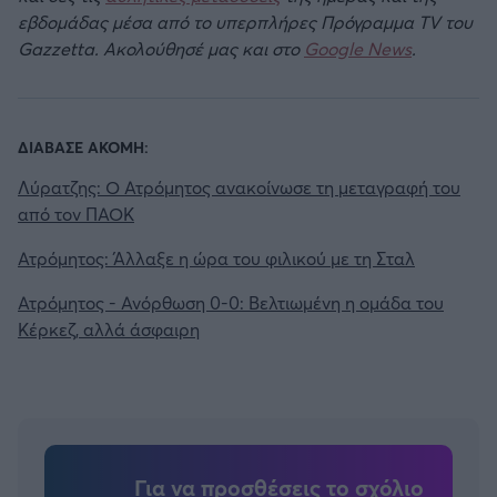
εβδομάδας μέσα από το υπερπλήρες Πρόγραμμα TV του
Gazzetta. Ακολούθησέ μας και στο
Google News
.
ΔΙΑΒΑΣΕ ΑΚΟΜΗ:
Λύρατζης: Ο Ατρόμητος ανακοίνωσε τη μεταγραφή του
από τον ΠΑΟΚ
Ατρόμητος: Άλλαξε η ώρα του φιλικού με τη Σταλ
Ατρόμητος - Ανόρθωση 0-0: Βελτιωμένη η ομάδα του
Κέρκεζ, αλλά άσφαιρη
Για να προσθέσεις το σχόλιο