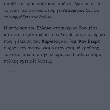
αποδέκτης μίας πρότασης από το εξωτερικό, είπε
Καλαμάτα
το «ναι» και την ίδια στιγμή ο
Προκριματικά MUNDIAL 2026
Ατρόμητος
δεν θα
του «φράξει» τον δρόμο.
Ηρακλής
Προκριματικά EURO
Η απόφαση του
Ελληνα
στράικερ να δοκιμάσει
Μπαρτσελόνα
κάτι νέο στην καριέρα του ελήφθη και με γνώμονα
CONFERENCE LEAGUE
πως η έλευση των
Καρλίτος
και
Τομ Φαν Βέερτ
Ρεάλ Μαδρίτης
αύξησε τον ανταγωνισμό στην γραμμή κρούσης
Διεθνή Φιλικά
του club, που από την πλευρά του διαθέτει πάρα
Ατλέτικο Μαδρίτης
πολλές σχετικές λύσεις.
Ποδόσφαιρο Γυναικών
Μάντσεστερ Γιουνάιτεντ
EFL CUP
Μάντσεστερ Σίτι
COPA AFRICA
Λίβερπουλ
MLS
Τσέλσι