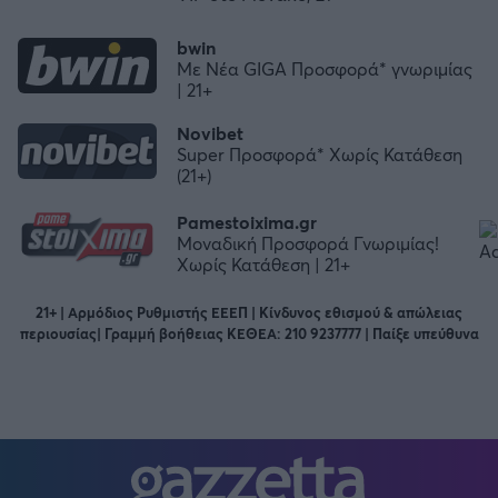
bwin
Με Νέα GIGA Προσφορά* γνωριμίας
| 21+
Novibet
Super Προσφορά* Χωρίς Κατάθεση
(21+)
Pamestoixima.gr
Μοναδική Προσφορά Γνωριμίας!
Χωρίς Κατάθεση | 21+
21+ | Αρμόδιος Ρυθμιστής ΕΕΕΠ | Κίνδυνος εθισμού & απώλειας
περιουσίας| Γραμμή βοήθειας ΚΕΘΕΑ: 210 9237777 | Παίξε υπεύθυνα