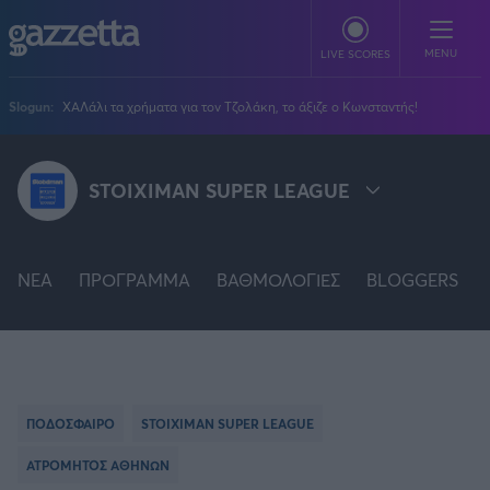
Παράκαμψη προς το κυρίως περιεχόμενο
MENU
LIVE SCORES
Slogun:
ΧΑΛάλι τα χρήματα για τον Τζολάκη, το άξιζε ο Κωνσταντής!
ΠΟΔΟΣΦΑΙΡΟ
STOIXIMAN SUPER LEAGUE
Stoiximan Super League
ΜΠΑΣΚΕΤ
Super League 2
Stoiximan GBL
Όλες οι διοργανώσεις
ΒΟΛΕΪ
Champions League
NEA
EuroLeague
ΠΡΟΓΡΑΜΜΑ
ΒΑΘΜΟΛΟΓΙΕΣ
BLOGGERS
Novibet Volley League
ΑΛΛΑ ΣΠΟΡ
STOIXIMAN SUPER LEAGUE
Europa League
Champions League
Volley League Γυναικών
Τένις
PLUS
Conference League
NBA
SUPER LEAGUE 2
Pre League
Χάντμπολ
Πολιτική
Κύπελλο Ελλάδας
Εθνική Μπάσκετ
BLOGGERS
Κύπελλο Ανδρών
Πόλο
Κοινωνία
Premier League
PREMIER LEAGUE
Elite League
Νίκος Αθανασίου
ΠΟΔΟΣΦΑΙΡΟ
STOIXIMAN SUPER LEAGUE
GMOTION
Κύπελλο Γυναικών
Διεθνή
Στίβος
La Liga
Δημήτρης Βέργος
Α1 Γυναικών
GMotion F1
Champions League
ΑΤΡΟΜΗΤΟΣ ΑΘΗΝΩΝ
Viral
FA CUP
ΠΡΩΤΟΣΕΛΙΔΑ
Γυμναστική
Serie A
Βασίλης Βλαχόπουλος
Κύπελλο Ελλάδος