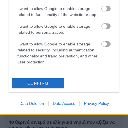
I want to allow Google to enable storage
related to functionality of the website or app.
I want to allow Google to enable storage
related to personalization.
I want to allow Google to enable storage
related to security, including authentication
functionality and fraud prevention, and other
user protection.
Η true crime ταινία που έρχεται τον Σεπτέμβριο, θα
CONFIRM
είναι το διαμαντάκι του 2026
6 all time classic τραγούδια από τα ‘90s που το 2026
Data Deletion
Data Access
Privacy Policy
έχουν (σχεδόν) 30 χρόνια ζωής
10 θερινά σινεμά σε ελληνικά νησιά που αξίζει να
επισκεφθείς έστω μία φορά