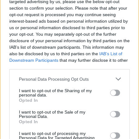
targeted advertising by us, please use the below opt-out
section to confirm your selection. Please note that after your
opt-out request is processed you may continue seeing
interest-based ads based on personal information utilized by
us or personal information disclosed to third parties prior to
«Ήμουν κι εγώ στα Κουφονήσια τις ημέρες που
your opt-out. You may separately opt-out of the further
γέμισε η Ιταλίδα»: Η λεπτομέρεια που κανείς δεν
disclosure of your personal information by third parties on the
ανέφερε
IAB’s list of downstream participants. This information may
also be disclosed by us to third parties on the
IAB’s List of
Ταξιδιώτης πάει διακοπές στην Πάρο για... έναν
Downstream Participants
that may further disclose it to other
μήνα - «Έχω εγώ τον τρόπο»
third parties.
Please note that this website/app uses one or more Google
Personal Data Processing Opt Outs
Αγνώριστος: O Γιάννης Στάνκογλου είχε κάποτε
services and may gather and store information including but
αυτό το ροκ λουκ
not limited to your visit or usage behaviour. You may click to
I want to opt-out of the Sharing of my
personal data.
grant or deny consent to Google and its third-party tags to
Opted In
use your data for below specified purposes in below Google
consent section.
I want to opt-out of the Sale of my
Personal Data.
Opted In
I want to opt-out of processing my
Personal Data for Targeted Advertising.