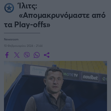
Οδηγός F1
CEV Cup
Τεχνολογία
Ίλιτς:
Παναγιώτης Δαλαταριώφ
Κολύμβηση
ΑΘΛΗΤΙΚΕΣ ΜΕΤΑΔΟΣΕΙΣ
Bundesliga
EuroCup
GMotion WRC
SERIE A
Υγεία
Challenge Cup
«Απομακρυνόμαστε από
Ανδρέας Δημάτος
Μπιτς Βόλεϊ
Ligue 1
Mundobasket
GMotion MotoGP
LIVE SCORE
Showbiz
Αντώνης Καλκαβούρας
τα Play-offs»
Κύπελλο Ιταλίας
Ιστιοπλοΐα
Basketaki
Εθνική Ελλάδος
GWOMEN
Αντώνης Καρπετόπουλος
Eurobasket
Κωπηλασία
Μουντιάλ 2026
Δημήτρης Κατσιώνης
LA LIGA
ΑΘΛΗΤΙΚΗ ΗΧΩ
Ξιφασκία
Newsroom
Wyscout Analysis
Γιώργος Κούβαρης
ΕΚΠΟΜΠΕΣ
Σκοποβολή
10 Φεβρουαρίου 2024 - 21:44
Ευρώπη
COPA DEL REY
Κώστας Νικολακόπουλος
GALACTICOS BY INTERWETTEN
Κόσμος
Πάλη
ΟΜΑΔΕΣ
Γιάννης Πάλλας
GAZZ FLOOR BY NOVIBET
BUNDESLIGA
Νίκος Παπαδογιάννης
Τάε κβον ντο
ΑΕΚ
PODCASTS
POLE POSITION BY ALLWYN
Γιώργος Σακελλαρίου
Τζούντο
ΣΠΛΙΤ
LIGUE 1
OLD SCHOOL
GAZZETTA ACTS
Γιάννης Σερέτης
Ολυμπιακός
Πινγκ - πονγκ
Transfer Stories
ΜΕΤΑΒΙΒΑΣΗ BY NOVIBET
Gazzetta For Her
Σταύρος Σουντουλίδης
GAZZETTA SPECIALS
gMotion
SüPER LIG
Μαχητικά Αθλήματα
Θέμα Ισότητας
Δημήτρης Τομαράς
ΠΑΟΚ
Unique
Πυγμαχία
Για τον Αλέξανδρο
Γιώργος Τσακίρης
Wyscout Analysis
PREMIER LEAGUE Ρωσίας
Άρση Βαρών
#GiatonAlki
Παναθηναϊκός
Μιχάλης Τσαμπάς
InStat Analysis