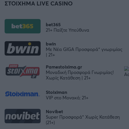
ΣΤΟΙΧΗΜΑ LIVE CASINO
bet365
21+ Παίξτε Υπεύθυνα
bwin
Με Νέα GIGA Προσφορά* γνωριμίας
| 21+
Pamestoixima.gr
Μοναδική Προσφορά Γνωριμίας!
Χωρίς Κατάθεση | 21+
Stoiximan
VIP στο Μονακό; 21+
Novibet
Super Προσφορά* Χωρίς Κατάθεση
(21+)