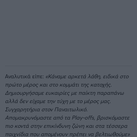
EREDIVISIE
Άρσεναλ
CYPRUS LEAGUE BY STOIXIMAN
Γιουβέντους
Παγκόσμιο Κύπελλο Συλλόγων 2025
Μίλαν
LIGA PORTUGAL BETCLIC
Ίντερ
Α' Εθνική Γυναικών
Αναλυτικά είπε:
«Κάναμε αρκετά λάθη, ειδικά στο
Μπάγερν Μονάχου
πρώτο μέρος και στο κομμάτι της κατοχής.
SUPER CUP Ελλάδας
Δημιουργήσαμε ευκαιρίες με παίκτη παραπάνω
Παρί Σεν Ζερμέν
αλλά δεν είχαμε την τύχη με το μέρος μας.
Συγχαρητήρια στον Παναιτωλικό.
Απομακρυνόμαστε από τα Play-offs, βρισκόμαστε
πιο κοντά στην επικίνδυνη ζώνη και στα τέσσερα
παιχνίδια που απομένουν πρέπει να βελτιωθούμε»