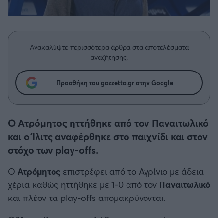
Η μητρότητα στον πάγκο
Δημήτρης Τσορμπατζόγλου
Κύπελλο Γερμανίας
Συνεντεύξεις
Άρης
Μεγάλη μου Αγάπη
Κύπελλο Ελλάδος
Μια Ιστορία από την Πόλη
Λεβαδειακός
Ανακαλύψτε περισσότερα άρθρα στα αποτελέσματα
CHAMPIONS LEAGUE
αναζήτησης.
ΟΦΗ
EUROPA LEAGUE
Προσθήκη του gazzetta.gr στην Google
Βόλος
UEFA NATIONS LEAGUE
Ατρόμητος Αθηνών
Ο Ατρόμητος ηττήθηκε από τον Παναιτωλικό
COPA AMERICA
και ο Ίλιτς αναφέρθηκε στο παιχνίδι και στον
Κηφισιά
στόχο των play-offs.
Μουντιάλ 2026
Ο
Ατρόμητος
επιστρέφει από το Αγρίνιο με άδεια
Αστέρας Τρίπολης
χέρια καθώς ηττήθηκε με 1-0 από τον
Παναιτωλικό
EURO
και πλέον τα play-offs απομακρύνονται.
Παναιτωλικός
Γ' Εθνική