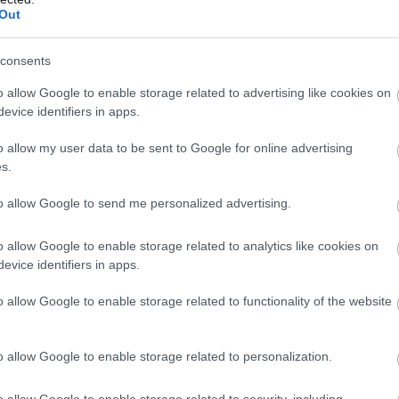
... φεγγάρι στο οποίο βρίσκεται ο
Δικέφαλος του
Out
τούσε δυσκολίες, η ομάδα του
Ρασβάν Λουτσέσκου
 και Ντεσπόντοφ
(σκόραραν από δυο φορές) πήρε
consents
υφή του βαθμολογικού πίνακα.
o allow Google to enable storage related to advertising like cookies on
evice identifiers in apps.
o allow my user data to be sent to Google for online advertising
s.
to allow Google to send me personalized advertising.
o allow Google to enable storage related to analytics like cookies on
evice identifiers in apps.
o allow Google to enable storage related to functionality of the website
o allow Google to enable storage related to personalization.
o allow Google to enable storage related to security, including