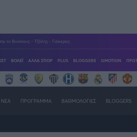
αι το Βινίσιους - Τζόλης - Γιόκερες;
ΚΕΤ
ΒΟΛΕΪ
ΑΛΛΑ ΣΠΟΡ
PLUS
BLOGGERS
GMOTION
ΠΡΩΤ
WETTEN
ague
gue
Κοινωνία
Δημήτρης Βέργος
Οδηγός F1
GAZZ FLOOR BY NOVIBET
Super League 2
EuroLeague
Volley League Γυναικών
Χάντμπολ
Διεθνή
Βασίλης Βλαχ
GMotion WR
POLE POSIT
Champio
Champio
Pre Lea
Πόλο
GAZZETTA ACTS
GAZZET
Gazzetta For Her
Unique
NEA
ΠΡΟΓΡΑΜΜΑ
ΒΑΘΜΟΛΟΓΙΕΣ
BLOGGERS
ET
Υγεία
Αντώνης Καλκαβούρας
Showbiz
Αντώνης Καρ
Κύπελλο Ελλάδας
Elite League
Champions League
Κολύμβηση
Premier
Α1 Γυνα
CEV Cu
Μπιτς Βό
Θέμα Ισότητας
Wyscout 
Για τον Αλέξανδρο
InStat An
Κώστας Νικολακόπουλος
Γιάννης Πάλλ
Mundobasket
Bundesliga
Ξιφασκία
Ligue 1
Basketak
Σκοποβο
#GiatonAlki
Συνεντεύ
XIMAN SUPER LEAGUE
SUPER LEAGUE 2
Γιάννης Σερέτης
Σταύρος Σουν
Η μητρότητα στον πάγκο
Μεγάλη 
Wyscout Analysis
Τζούντο
Ευρώπη
Πινγκ - 