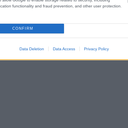
cation functionality and fraud prevention, and other user protection.
αι πως του... κλειδώνει την 5η θέση στο
στο
«Κλεάνθης Βικελίδης» του ΟΦΗ
με 1-0. Σε ένα
ιντα
, λίγο πριν το φινάλε του πρώτου μέρους ήταν
CONFIRM
εσσαλονικείς το τρίποντο. Από την άλλη, στο
ν κατάφερε να πάρει ένα θετικό αποτέλεσμα και
yoffs.
Data Deletion
Data Access
Privacy Policy