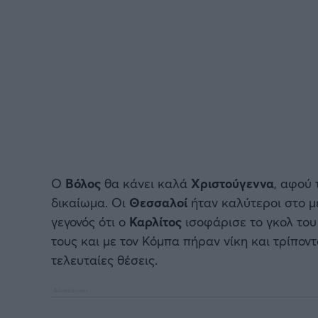
Ο
Βόλος
θα κάνει καλά
Χριστούγεννα
, αφού 
δικαίωμα. Οι
Θεσσαλοί
ήταν καλύτεροι στο μ
γεγονός ότι ο
Καρλίτος
ισοφάρισε το γκολ το
τους και με τον Κόμπα πήραν νίκη και τρίπον
τελευταίες θέσεις.