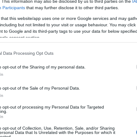
. This information may also be disclosed by us to third parties on the
IA
Participants
that may further disclose it to other third parties.
 that this website/app uses one or more Google services and may gath
including but not limited to your visit or usage behaviour. You may click 
 to Google and its third-party tags to use your data for below specifi
ogle consent section.
l Data Processing Opt Outs
o opt-out of the Sharing of my personal data.
γικού πίνακα καθώς η καταστροφική εικόνα που
In
δωσε την ευκαιρία στον
Ατρόμητο
να πάρει μια
να πατήσει κορυφή! Οι «πράσινοι» απογοήτευσαν
o opt-out of the Sale of my Personal Data.
μπι
, έχοντας ως... μπροστάρη της γκέλας τον
In
αθηναϊκού
έχει ευθύνη και στα 3 (!!!) γκολ που
to opt-out of processing my Personal Data for Targeted
εμφανίσεις του τελευταίου διμήνου!
ing.
In
 την πρώτη θέση στον όμιλο του
Conference
o opt-out of Collection, Use, Retention, Sale, and/or Sharing
στη
Superleague
. Το 4-1 στην Τρίπολη κόντρα στον
ersonal Data that Is Unrelated with the Purposes for which it
lected.