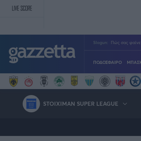
Παράκαμψη προς το κυρίως περιεχόμενο
Slogun:
Πώς σας φαίνετ
ΠΟΔΟΣΦΑΙΡΟ
ΜΠΑΣ
Πολιτική
Νίκος Αθανασίου
GMotion F1
GALACTICOS BY INTER
Stoiximan Super Le
Stoiximan GBL
Novibet Volley Lea
Τένις
PODCASTS
ΣΠΛΙΤ
STOIXIMAN SUPER LEAGUE
Τεχνολογία
Ανδρέας Δημάτος
ΜΕΤΑΒΙΒΑΣΗ BY NOVIB
Conference League
Εθνική Μπάσκετ
Κύπελλο Γυναικών
Γυμναστική
Transfer Stories
gMotion
Γιώργος Κούβαρης
Serie A
EuroCup
Κωπηλασία
Όλες οι διοργανώσεις
STOI
Γιώργος Σακελλαρίου
Μουντιάλ 2026
Τάε κβον ντο