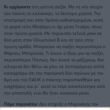
Κι ερχόμαστε
στη φετινή σεζόν. Με τη νέα ατυχία
του παίκτη το καλοκαίρι, το δεύτερο χιαστό. Την
επιστροφή του στην δράση καθυστερημένα, αυτή
τη φορά τέλη Φλεβάρη κι όχι μέσα Γενάρη, όπως
στον πρώτο χιαστό. Με παρουσία τελικά μόνο σε
δύο ματς στον Ολυμπιακό Β και σε τρία στην
πρώτη ομάδα. Μπορούσε να παίξει περισσότερο ο
Φόρτου; Μπορούσε. Τι έκανε ο ίδιος για να παίξει
περισσότερο; Πάντως, δεν έκανε το μάξιμουμ. Και
ειλικρινά δεν θέλω να μπω σε λεπτομέρειες-απλά
καταγράφω ότι την παραμονή δύο αγώνων με τον
Άρη και τον ΠΑΟΚ ο παίκτης παραπονέθηκε για
ενοχλήσεις και γι΄ αυτό το λόγο αποκλείστηκε από
την αποστολή, ενώ θα ήταν κανονικά μέσα.
Πάμε παρακάτω:
Δεν στήριξε ο Μαρινάκης τον