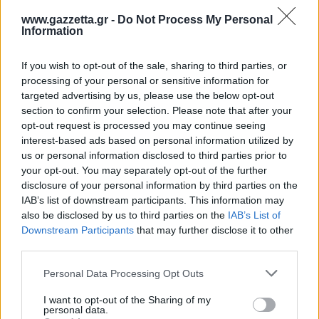
Φορτούνη; Ποιος τον έφερε στον Ολυμπιακό;
Ποιος τον έκανε αρχηγό; Ποιος του έδωσε τρία
www.gazzetta.gr -
Do Not Process My Personal
Information
συμβόλαια το ένα μεγαλύτερο από το άλλο;
Ξέρετε πόσα χρήματα έχει στοιχίσει στον
If you wish to opt-out of the sale, sharing to third parties, or
Ολυμπιακό ο Φόρτου αυτά τα τρία χρόνια του
processing of your personal or sensitive information for
τελευταίου συμβολαίου του (που έχει ακόμη ένα
targeted advertising by us, please use the below opt-out
section to confirm your selection. Please note that after your
χρόνο, τον τέταρτο, το 2022-23); Πάνω από 6,5 εκ.
opt-out request is processed you may continue seeing
Ευρώ!!! Για φέτος, πέρυσι και πρόπερσι. Με δύο
interest-based ads based on personal information utilized by
σεζόν χιαστούς. Επαναλαμβάνω πάνω από 6,5 εκ.
us or personal information disclosed to third parties prior to
your opt-out. You may separately opt-out of the further
Ευρώ, εκ των οποίων σχεδόν τα 5 εκ. Ευρώ τα
disclosure of your personal information by third parties on the
πήρε ο ίδιος (και τα υπόλοιπα η εφορία). Μιλάμε
IAB’s list of downstream participants. This information may
για τεράστιο ποσό. Πάνω από 6,5 εκ. Ευρώ!!! Για
also be disclosed by us to third parties on the
IAB’s List of
ποιόν Έλληνα παίκτη έχουν δοθεί τέτοια χρήματα
Downstream Participants
that may further disclose it to other
third parties.
σε συμβόλαιο;
Please note that this website/app uses one or more Google
Personal Data Processing Opt Outs
services and may gather and store information including but
not limited to your visit or usage behaviour. You may click to
I want to opt-out of the Sharing of my
personal data.
grant or deny consent to Google and its third-party tags to