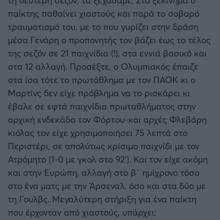
τη δεύτερη σεζόν, τα ξεχάσαμε; Στο ξεκίνημα ο
παίκτης παθαίνει χιαστούς και παρά το σοβαρό
τραυματισμό του, με το που γυρίζει στην δράση
μέσα Γενάρη ο προπονητής τον βάζει έως το τέλος
της σεζόν σε 21 παιχνίδια (!), στα εννιά βασικό και
στα 12 αλλαγή. Προσέξτε, ο Ολυμπιακός έπαιζε
στα ίσα τότε το πρωτάθλημα με τον ΠΑΟΚ κι ο
Μαρτίνς δεν είχε πρόβλημα να το ρισκάρει κι
έβαλε σε εφτά παιχνίδια πρωταθλήματος στην
αρχική ενδεκάδα τον Φόρτου-και αρχές Φλεβάρη
κιόλας τον είχε χρησιμοποιήσει 75 λεπτά στο
Περιστέρι, σε απολύτως κρίσιμο παιχνίδι με τον
Ατρόμητο (1-0 με γκολ στο 92’). Και τον είχε ακόμη
και στην Ευρώπη, αλλαγή στο β΄ ημίχρονο τόσο
στο ένα ματς με την Άρσεναλ, όσο και στα δύο με
τη Γουλβς. Μεγαλύτερη στήριξη για ένα παίκτη
που έρχονταν από χιαστούς, υπάρχει;