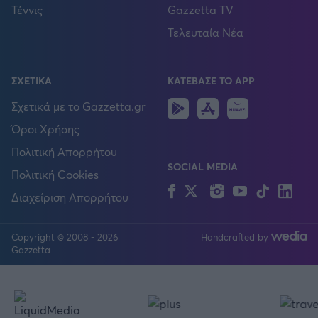
Τέννις
Gazzetta TV
Τελευταία Νέα
ΣΧΕΤΙΚΑ
ΚΑΤΕΒΑΣΕ ΤΟ APP
Android
IOS
Huawei
Σχετικά με το Gazzetta.gr
Όροι Χρήσης
Πολιτική Απορρήτου
SOCIAL MEDIA
Πολιτική Cookies
Facebook
Twitter
Instagram
YouTube
TikTok
Lin
Διαχείριση Απορρήτου
Copyright © 2008 - 2026
Handcrafted by
Gazzetta
FOLLOW US