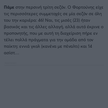
Πάμε
στην περσινή τρίτη σεζόν. Ο Φορτούνης είχε
τις περισσότερες συμμετοχές σε μία σεζόν σε όλη
του την καριέρα: 46! Ναι, τις μισές (23) ήταν
βασικός και τις άλλες αλλαγή, αλλά αυτό έκρινε ο
προπονητής, που με αυτή τη διαχείριση πήρε εν
τέλει πολλά πράγματα για την ομάδα από τον
παίκτη: εννιά γκολ (κανένα με πέναλτι) και 14
ασίστ…