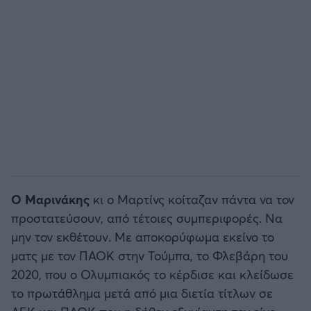
Ο Μαρινάκης
κι ο Μαρτίνς κοίταζαν πάντα να τον
προστατεύσουν, από τέτοιες συμπεριφορές. Να
μην τον εκθέτουν. Με αποκορύφωμα εκείνο το
ματς με τον ΠΑΟΚ στην Τούμπα, το Φλεβάρη του
2020, που ο Ολυμπιακός το κέρδισε και κλείδωσε
το πρωτάθλημα μετά από μια διετία τίτλων σε