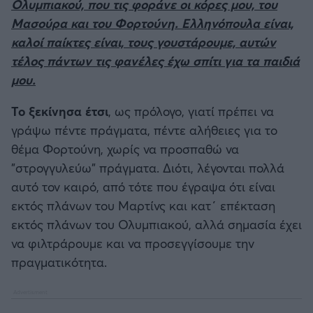
Ολυμπιακού, που τις φοράνε οι κόρες μου, του
Καλαμάτα
Μασούρα και του Φορτούνη. Ελληνόπουλα είναι,
Προκριματικά MUNDIAL 2026
καλοί παίκτες είναι, τους γουστάρουμε, αυτών
Ηρακλής
τέλος πάντων τις φανέλες έχω σπίτι για τα παιδιά
Προκριματικά EURO
μου.
Μπαρτσελόνα
CONFERENCE LEAGUE
Το ξεκίνησα έτσι
, ως πρόλογο, γιατί πρέπει να
Ρεάλ Μαδρίτης
γράψω πέντε πράγματα, πέντε αλήθειες για το
Διεθνή Φιλικά
θέμα Φορτούνη, χωρίς να προσπαθώ να
Ατλέτικο Μαδρίτης
"στρογγυλεύω" πράγματα. Διότι, λέγονται πολλά
Ποδόσφαιρο Γυναικών
αυτό τον καιρό, από τότε που έγραψα ότι είναι
Μάντσεστερ Γιουνάιτεντ
εκτός πλάνων του Μαρτίνς και κατ΄ επέκταση
EFL CUP
εκτός πλάνων του Ολυμπιακού, αλλά σημασία έχει
Μάντσεστερ Σίτι
να φιλτράρουμε και να προσεγγίσουμε την
COPA AFRICA
πραγματικότητα.
Λίβερπουλ
MLS
Τσέλσι