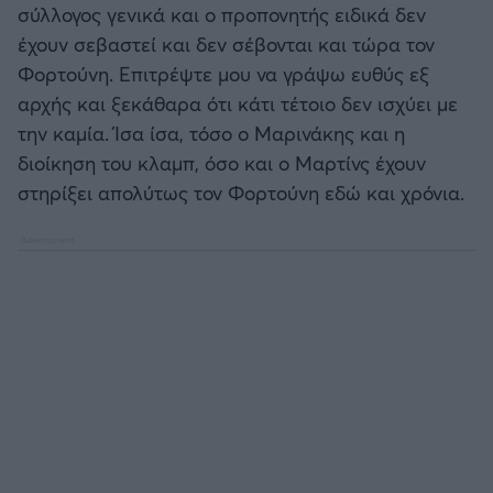
σύλλογος γενικά και ο προπονητής ειδικά δεν
έχουν σεβαστεί και δεν σέβονται και τώρα τον
Φορτούνη. Επιτρέψτε μου να γράψω ευθύς εξ
αρχής και ξεκάθαρα ότι κάτι τέτοιο δεν ισχύει με
την καμία. Ίσα ίσα, τόσο ο Μαρινάκης και η
διοίκηση του κλαμπ, όσο και ο Μαρτίνς έχουν
στηρίξει απολύτως τον Φορτούνη εδώ και χρόνια.