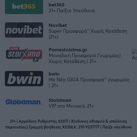
bet365
21+ Παίξτε Υπεύθυνα
Novibet
Super Προσφορά* Χωρίς Κατάθεση
(21+)
Pamestoixima.gr
Μοναδική Προσφορά Γνωριμίας!
Χωρίς Κατάθεση | 21+
bwin
Με Νέα GIGA Προσφορά* γνωριμίας
| 21+
Stoiximan
VIP στο Μονακό; 21+
21+ | Αρμόδιος Ρυθμιστής ΕΕΕΠ | Κίνδυνος εθισμού & απώλειας
περιουσίας| Γραμμή βοήθειας ΚΕΘΕΑ: 210 9237777 | Παίξε υπεύθυνα