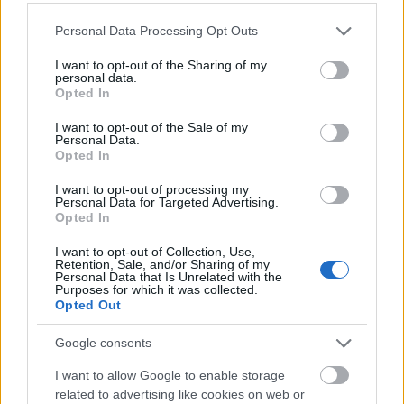
Άννα Βίσση: Απόλαυσε Τσιτσάνη από μπάντα
Please note that this website/app uses one or more Google
δρόμου στο Φισκάρδο - «Κάτι θα κάνουμε στην
Personal Data Processing Opt Outs
Αθήνα»
services and may gather and store information including but
not limited to your visit or usage behaviour. You may click to
I want to opt-out of the Sharing of my
personal data.
grant or deny consent to Google and its third-party tags to
Το ελληνικό βιβλίο που προτείνει η Dua Lipa δεν το
Opted In
use your data for below specified purposes in below Google
διάβασες στο σχολείο: Τι εστί «Deepfake»
consent section.
I want to opt-out of the Sale of my
Personal Data.
Opted In
Η χώρα στην οποία βρίσκεται το καλύτερο μέρος
για να μετακομίσεις όταν πάρεις σύνταξη
I want to opt-out of processing my
Personal Data for Targeted Advertising.
Opted In
I want to opt-out of Collection, Use,
Retention, Sale, and/or Sharing of my
Personal Data that Is Unrelated with the
Purposes for which it was collected.
Opted Out
Google consents
I want to allow Google to enable storage
related to advertising like cookies on web or