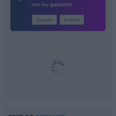
στο my gazzetta!
Εγγραφή
Σύνδεση