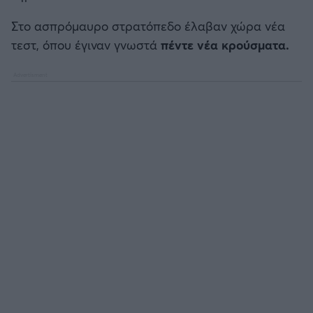
Καλαμάτα
Στο ασπρόμαυρο στρατόπεδο έλαβαν χώρα νέα
Προκριματικά MUNDIAL 2026
τεστ, όπου έγιναν γνωστά
πέντε νέα κρούσματα.
Ηρακλής
Προκριματικά EURO
Μπαρτσελόνα
CONFERENCE LEAGUE
Ρεάλ Μαδρίτης
Διεθνή Φιλικά
Ατλέτικο Μαδρίτης
Ποδόσφαιρο Γυναικών
Μάντσεστερ Γιουνάιτεντ
EFL CUP
Μάντσεστερ Σίτι
COPA AFRICA
Λίβερπουλ
MLS
Τσέλσι