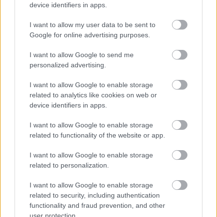
device identifiers in apps.
I want to allow my user data to be sent to
Google for online advertising purposes.
I want to allow Google to send me
Νέο Χωροταξικό Τουρισμού: Οι νέες «κόκκινες
personalized advertising.
γραμμές» για το περιβάλλον
I want to allow Google to enable storage
Τράπεζες: Στα 55,5 εκατ. ευρώ ο λογαριασμός από
related to analytics like cookies on web or
τα δάνεια του ν. Κατσέλη
device identifiers in apps.
I want to allow Google to enable storage
Τα ανοιχτά μέτωπα για την ενίσχυση της ελληνικής
related to functionality of the website or app.
βιομηχανίας
I want to allow Google to enable storage
related to personalization.
I want to allow Google to enable storage
related to security, including authentication
functionality and fraud prevention, and other
user protection.