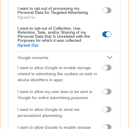
I want to opt-out of processing my
Personal Data for Targeted Advertising.
Opted In
I want to opt-out of Collection, Use,
Retention, Sale, and/or Sharing of my
Personal Data that Is Unrelated with the
Purposes for which it was collected.
Opted Out
Google consents
I want to allow Google to enable storage
related to advertising like cookies on web or
device identifiers in apps.
Η χώρα που ζει το δημογραφικό μας μέλλον
I want to allow my user data to be sent to
Google for online advertising purposes.
Φοιτητική Στέγη: Όσα πρέπει να ξέρετε πριν
νοικιάσετε σπίτι
I want to allow Google to send me
personalized advertising.
«Moneymaxxing»: Δεν είναι απλά trend αλλά
τρόπος ζωής
I want to allow Google to enable storage