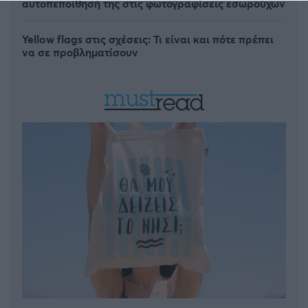
αυτοπεποίθησή της στις φωτογραφίσεις εσωρούχων
Yellow flags στις σχέσεις: Τι είναι και πότε πρέπει
να σε προβληματίσουν