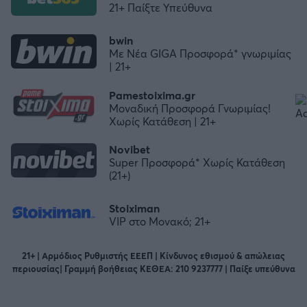
21+ Παίξτε Υπεύθυνα
bwin
Με Νέα GIGA Προσφορά* γνωριμίας
| 21+
Pamestoixima.gr
Μοναδική Προσφορά Γνωριμίας!
Χωρίς Κατάθεση | 21+
Novibet
Super Προσφορά* Χωρίς Κατάθεση
(21+)
Stoiximan
VIP στο Μονακό; 21+
21+ | Αρμόδιος Ρυθμιστής ΕΕΕΠ | Κίνδυνος εθισμού & απώλειας
περιουσίας| Γραμμή βοήθειας ΚΕΘΕΑ: 210 9237777 | Παίξε υπεύθυνα