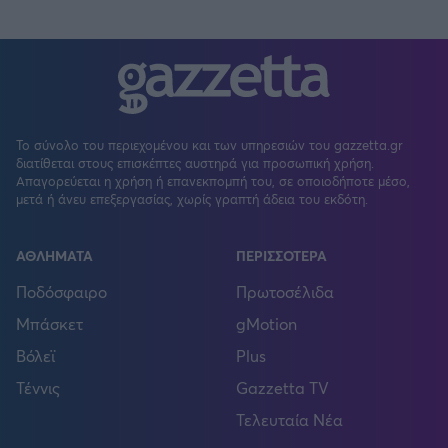
Το σύνολο του περιεχομένου και των υπηρεσιών του gazzetta.gr
διατίθεται στους επισκέπτες αυστηρά για προσωπική χρήση.
Απαγορεύεται η χρήση ή επανεκπομπή του, σε οποιοδήποτε μέσο,
μετά ή άνευ επεξεργασίας, χωρίς γραπτή άδεια του εκδότη.
ΑΘΛΗΜΑΤΑ
ΠΕΡΙΣΣΟΤΕΡΑ
Ποδόσφαιρο
Πρωτοσέλιδα
Μπάσκετ
gMotion
Βόλεϊ
Plus
Τέννις
Gazzetta TV
Τελευταία Νέα