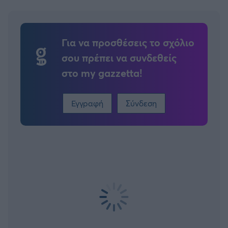
Για να προσθέσεις το σχόλιο
σου πρέπει να συνδεθείς
στο my gazzetta!
Εγγραφή
Σύνδεση