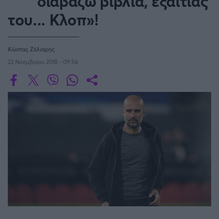
διαβάζω βιβλία, εξαιτίας
Οδηγός F1
CEV Cup
Τεχνολογία
Παναγιώτης Δαλαταριώφ
Κολύμβηση
ΑΘΛΗΤΙΚΕΣ ΜΕΤΑΔΟΣΕΙΣ
Bundesliga
EuroCup
του... Κλοπ»!
GMotion WRC
SERIE A
Υγεία
Challenge Cup
Ανδρέας Δημάτος
Μπιτς Βόλεϊ
Ligue 1
Mundobasket
GMotion MotoGP
LIVE SCORE
Showbiz
Αντώνης Καλκαβούρας
Κύπελλο Ιταλίας
Ιστιοπλοΐα
Basketaki
Εθνική Ελλάδος
GWOMEN
Κώστας Ζάλιαρης
Αντώνης Καρπετόπουλος
Eurobasket
Κωπηλασία
22 Νοεμβρίου 2018 - 09:56
Μουντιάλ 2026
Δημήτρης Κατσιώνης
LA LIGA
ΑΘΛΗΤΙΚΗ ΗΧΩ
Ξιφασκία
Wyscout Analysis
Γιώργος Κούβαρης
ΕΚΠΟΜΠΕΣ
Σκοποβολή
Ευρώπη
COPA DEL REY
Κώστας Νικολακόπουλος
GALACTICOS BY INTERWETTEN
Κόσμος
Πάλη
ΟΜΑΔΕΣ
Γιάννης Πάλλας
GAZZ FLOOR BY NOVIBET
BUNDESLIGA
Νίκος Παπαδογιάννης
Τάε κβον ντο
ΑΕΚ
PODCASTS
POLE POSITION BY ALLWYN
Γιώργος Σακελλαρίου
Τζούντο
ΣΠΛΙΤ
LIGUE 1
OLD SCHOOL
GAZZETTA ACTS
Γιάννης Σερέτης
Ολυμπιακός
Πινγκ - πονγκ
Transfer Stories
ΜΕΤΑΒΙΒΑΣΗ BY NOVIBET
Gazzetta For Her
Σταύρος Σουντουλίδης
GAZZETTA SPECIALS
gMotion
SüPER LIG
Μαχητικά Αθλήματα
Θέμα Ισότητας
Δημήτρης Τομαράς
ΠΑΟΚ
Unique
Πυγμαχία
Για τον Αλέξανδρο
Γιώργος Τσακίρης
Wyscout Analysis
PREMIER LEAGUE Ρωσίας
Άρση Βαρών
#GiatonAlki
Παναθηναϊκός
Μιχάλης Τσαμπάς
InStat Analysis