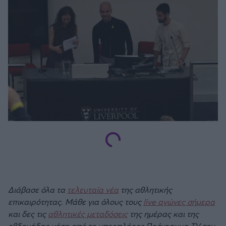
Διάβασε όλα τα
τελευταία νέα
της αθλητικής
επικαιρότητας. Μάθε για όλους τους
live αγώνες σήμερα
και δες τις
αθλητικές μεταδόσεις
της ημέρας και της
εβδομάδας μέσα από το υπερπλήρες Πρόγραμμα TV του