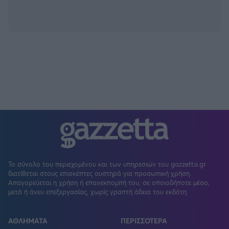
Το σύνολο του περιεχομένου και των υπηρεσιών του gazzetta.gr
διατίθεται στους επισκέπτες αυστηρά για προσωπική χρήση.
Απαγορεύεται η χρήση ή επανεκπομπή του, σε οποιοδήποτε μέσο,
μετά ή άνευ επεξεργασίας, χωρίς γραπτή άδεια του εκδότη.
ΑΘΛΗΜΑΤΑ
ΠΕΡΙΣΣΟΤΕΡΑ