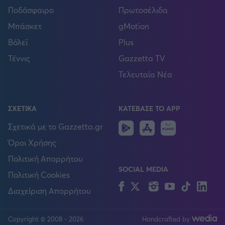
Ποδόσφαιρο
Πρωτοσέλιδα
Μπάσκετ
gMotion
Βόλεϊ
Plus
Τέννις
Gazzetta TV
Τελευταία Νέα
ΣΧΕΤΙΚΑ
ΚΑΤΕΒΑΣΕ ΤΟ APP
Android
IOS
Huawei
Σχετικά με το Gazzetta.gr
Όροι Χρήσης
Πολιτική Απορρήτου
SOCIAL MEDIA
Πολιτική Cookies
Facebook
Twitter
Instagram
YouTube
TikTok
Lin
Διαχείριση Απορρήτου
Copyright © 2008 - 2026
Handcrafted by