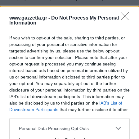
www.gazzetta.gr -
Do Not Process My Personal
Information
If you wish to opt-out of the sale, sharing to third parties, or
processing of your personal or sensitive information for
targeted advertising by us, please use the below opt-out
section to confirm your selection. Please note that after your
opt-out request is processed you may continue seeing
interest-based ads based on personal information utilized by
us or personal information disclosed to third parties prior to
your opt-out. You may separately opt-out of the further
disclosure of your personal information by third parties on the
IAB’s list of downstream participants. This information may
also be disclosed by us to third parties on the
IAB’s List of
Downstream Participants
that may further disclose it to other
third parties.
Please note that this website/app uses one or more Google
Personal Data Processing Opt Outs
services and may gather and store information including but