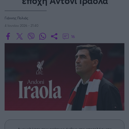
εποχή Άντονι Ιραόλα
Οδηγός F1
CEV Cup
Τεχνολογία
Παναγιώτης Δαλαταριώφ
Κολύμβηση
ΑΘΛΗΤΙΚΕΣ ΜΕΤΑΔΟΣΕΙΣ
Bundesliga
EuroCup
GMotion WRC
SERIE A
Υγεία
Challenge Cup
Ανδρέας Δημάτος
Μπιτς Βόλεϊ
Ligue 1
Mundobasket
GMotion MotoGP
LIVE SCORE
Γιάννης Πολιάς
Showbiz
Αντώνης Καλκαβούρας
Κύπελλο Ιταλίας
Ιστιοπλοΐα
Basketaki
4 Ιουνίου 2026 - 21:40
Εθνική Ελλάδος
GWOMEN
Αντώνης Καρπετόπουλος
Eurobasket
Κωπηλασία
16
Μουντιάλ 2026
Δημήτρης Κατσιώνης
LA LIGA
ΑΘΛΗΤΙΚΗ ΗΧΩ
Ξιφασκία
Wyscout Analysis
Γιώργος Κούβαρης
ΕΚΠΟΜΠΕΣ
Σκοποβολή
Ευρώπη
COPA DEL REY
Κώστας Νικολακόπουλος
GALACTICOS BY INTERWETTEN
Κόσμος
Πάλη
ΟΜΑΔΕΣ
Γιάννης Πάλλας
GAZZ FLOOR BY NOVIBET
BUNDESLIGA
Νίκος Παπαδογιάννης
Τάε κβον ντο
ΑΕΚ
PODCASTS
POLE POSITION BY ALLWYN
Γιώργος Σακελλαρίου
Τζούντο
ΣΠΛΙΤ
LIGUE 1
OLD SCHOOL
GAZZETTA ACTS
Γιάννης Σερέτης
Ολυμπιακός
Πινγκ - πονγκ
Transfer Stories
ΜΕΤΑΒΙΒΑΣΗ BY NOVIBET
Gazzetta For Her
Σταύρος Σουντουλίδης
GAZZETTA SPECIALS
gMotion
SüPER LIG
Μαχητικά Αθλήματα
Θέμα Ισότητας
Δημήτρης Τομαράς
ΠΑΟΚ
Unique
Πυγμαχία
Για τον Αλέξανδρο
Γιώργος Τσακίρης
Wyscout Analysis
PREMIER LEAGUE Ρωσίας
Άρση Βαρών
#GiatonAlki
Παναθηναϊκός
Μιχάλης Τσαμπάς
InStat Analysis