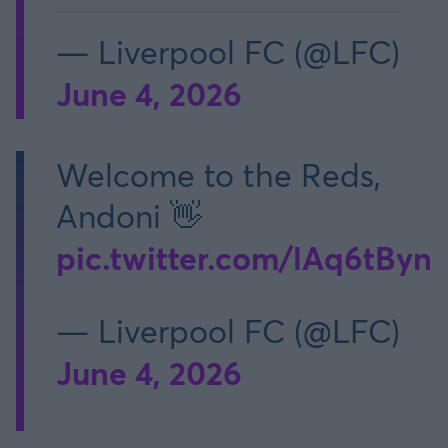
— Liverpool FC (@LFC)
June 4, 2026
Welcome to the Reds,
Andoni 👋
pic.twitter.com/lAq6tBynu
— Liverpool FC (@LFC)
June 4, 2026