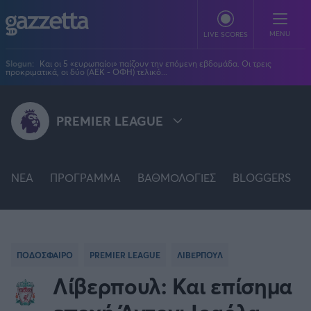
Παράκαμψη προς το κυρίως περιεχόμενο
MENU
LIVE SCORES
Slogun:
Και οι 5 «ευρωπαίοι» παίζουν την επόμενη εβδομάδα. Οι τρεις
προκριματικά, οι δύο (ΑΕΚ - ΟΦΗ) τελικό...
ΠΟΔΟΣΦΑΙΡΟ
PREMIER LEAGUE
Stoiximan Super League
ΜΠΑΣΚΕΤ
Super League 2
Stoiximan GBL
Όλες οι διοργανώσεις
ΒΟΛΕΪ
Champions League
NEA
EuroLeague
ΠΡΟΓΡΑΜΜΑ
ΒΑΘΜΟΛΟΓΙΕΣ
BLOGGERS
Novibet Volley League
ΑΛΛΑ ΣΠΟΡ
STOIXIMAN SUPER LEAGUE
Europa League
Champions League
Volley League Γυναικών
Τένις
PLUS
Conference League
NBA
SUPER LEAGUE 2
Pre League
Χάντμπολ
Πολιτική
Κύπελλο Ελλάδας
Εθνική Μπάσκετ
BLOGGERS
Κύπελλο Ανδρών
ΠΟΔΟΣΦΑΙΡΟ
PREMIER LEAGUE
ΛΙΒΕΡΠΟΥΛ
Πόλο
Κοινωνία
Premier League
PREMIER LEAGUE
Elite League
Νίκος Αθανασίου
GMOTION
Κύπελλο Γυναικών
Διεθνή
Λίβερπουλ: Και επίσημα
Στίβος
La Liga
Δημήτρης Βέργος
Α1 Γυναικών
GMotion F1
Champions League
Viral
FA CUP
ΠΡΩΤΟΣΕΛΙΔΑ
Γυμναστική
Serie A
Βασίλης Βλαχόπουλος
Κύπελλο Ελλάδος