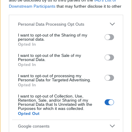
also be disclosed by us to third parties on the
IAB’s List of
Downstream Participants
that may further disclose it to other
third parties.
Please note that this website/app uses one or more Google
Personal Data Processing Opt Outs
services and may gather and store information including but
not limited to your visit or usage behaviour. You may click to
I want to opt-out of the Sharing of my
personal data.
grant or deny consent to Google and its third-party tags to
Opted In
use your data for below specified purposes in below Google
consent section.
I want to opt-out of the Sale of my
Personal Data.
We can confirm
Opted In
Andoni Iraola has
I want to opt-out of processing my
Personal Data for Targeted Advertising.
agreed a deal to
Opted In
I want to opt-out of Collection, Use,
become the club’s new
Retention, Sale, and/or Sharing of my
Personal Data that Is Unrelated with the
Purposes for which it was collected.
head coach ahead of
Opted Out
the 2026-27 season 🤝
Google consents