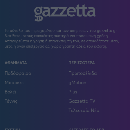
Το σύνολο του περιεχομένου και των υπηρεσιών του gazzetta.gr
διατίθεται στους επισκέπτες αυστηρά για προσωπική χρήση.
Απαγορεύεται η χρήση ή επανεκπομπή του, σε οποιοδήποτε μέσο,
μετά ή άνευ επεξεργασίας, χωρίς γραπτή άδεια του εκδότη.
ΑΘΛΗΜΑΤΑ
ΠΕΡΙΣΣΟΤΕΡΑ
Ποδόσφαιρο
Πρωτοσέλιδα
Μπάσκετ
gMotion
Βόλεϊ
Plus
Τέννις
Gazzetta TV
Τελευταία Νέα
ΣΧΕΤΙΚΑ
ΚΑΤΕΒΑΣΕ ΤΟ APP