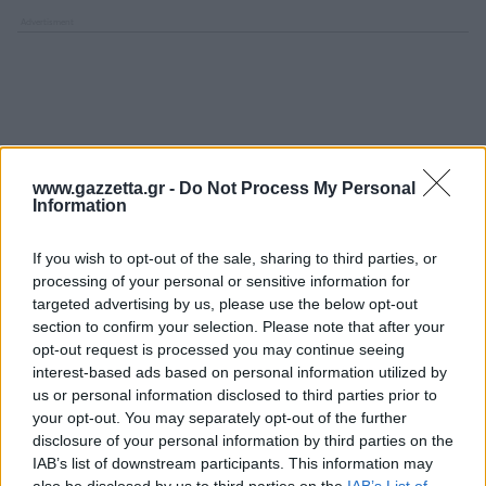
www.gazzetta.gr -
Do Not Process My Personal
Information
If you wish to opt-out of the sale, sharing to third parties, or
processing of your personal or sensitive information for
targeted advertising by us, please use the below opt-out
section to confirm your selection. Please note that after your
opt-out request is processed you may continue seeing
interest-based ads based on personal information utilized by
us or personal information disclosed to third parties prior to
your opt-out. You may separately opt-out of the further
disclosure of your personal information by third parties on the
IAB’s list of downstream participants. This information may