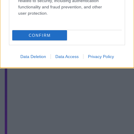
related to security, including authentication
functionality and fraud prevention, and other
user protection.
CONFIRM
Data Deletion
Data Access
Privacy Policy