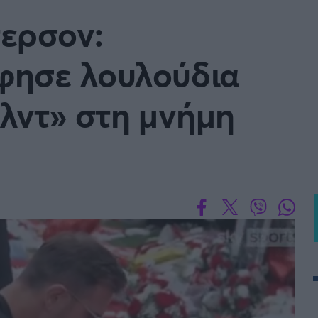
Μια Ιστο
τερσον:
Μιχάλης Τσαμπάς
Δημήτρης Τσ
 A
Κύπελλο Ιταλίας
Άρση Βαρών
φησε λουλούδια
ESLIGA
LIGUE 1
ιλντ» στη μνήμη
λο Γερμανίας
Κύπελλο Ελλάδος
FOLLOW US
 NATIONS LEAGUE
COPA AMERICA
ική
Προκριματικά MUNDIAL 2
ή Φιλικά
Ποδόσφαιρο Γυναικών
EREDIVISIE