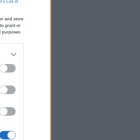
B’s List of
er and store
to grant or
ed purposes