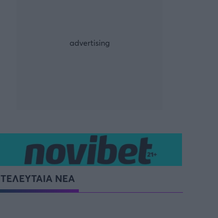
ρία από την Πόλη
ορμπατζόγλου
LA LIGA
SüPER LIG
CHAMPIONS LEAGUE
Μουντιάλ 2026
026
Προκριματικά EURO
EFL CUP
ΤΕΛΕΥΤΑΙΑ ΝΕΑ
CYPRUS LEAGUE BY
STOIXIMAN