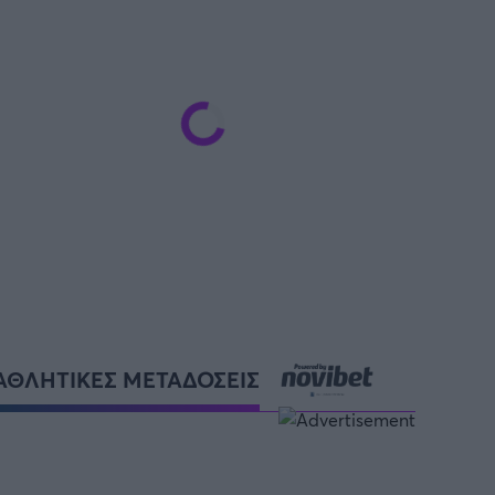
SUPER CUP Ελλάδας
ΑΘΛΗΤΙΚΕΣ ΜΕΤΑΔΟΣΕΙΣ