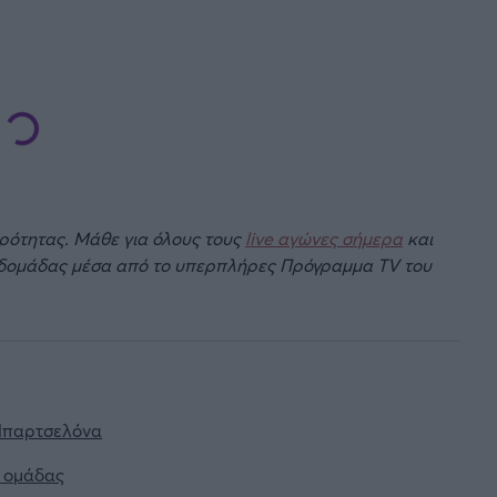
ιρότητας. Μάθε για όλους τους
live αγώνες σήμερα
και
βδομάδας μέσα από το υπερπλήρες Πρόγραμμα TV του
 Μπαρτσελόνα
ς ομάδας