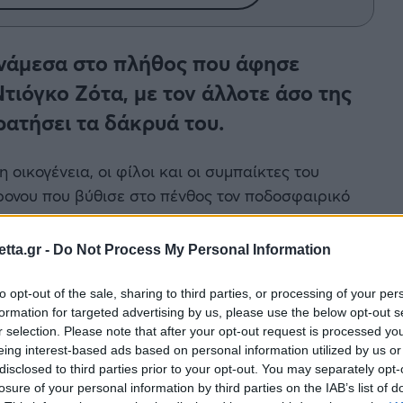
νάμεσα στο πλήθος που άφησε
Ντιόγκο Ζότα, με τον άλλοτε άσο της
ρατήσει τα δάκρυά του.
 οικογένεια, οι φίλοι και οι συμπαίκτες του
8χρονου που βύθισε στο πένθος τον ποδοσφαιρικό
tta.gr -
Do Not Process My Personal Information
οι αποχαιρετούν ένα δικό τους άτομο, με το οποίο
δου. Ένας εκ των ποδοσφαιριστών που συνέδεσε το
to opt-out of the sale, sharing to third parties, or processing of your per
 επέστρεψε στο
«Άνφιλντ»
για να αποτίσει φόρο
formation for targeted advertising by us, please use the below opt-out s
r selection. Please note that after your opt-out request is processed y
eing interest-based ads based on personal information utilized by us or
disclosed to third parties prior to your opt-out. You may separately opt-
losure of your personal information by third parties on the IAB’s list of