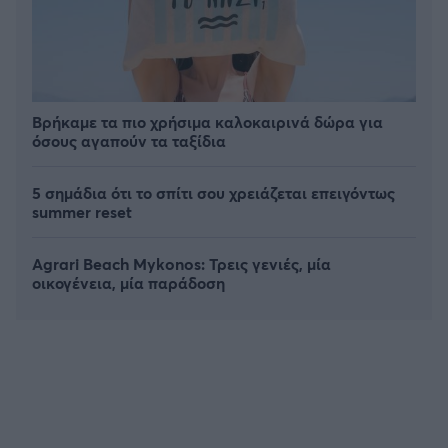
Βρήκαμε τα πιο χρήσιμα καλοκαιρινά δώρα για
όσους αγαπούν τα ταξίδια
5 σημάδια ότι το σπίτι σου χρειάζεται επειγόντως
summer reset
Agrari Beach Mykonos: Τρεις γενιές, μία
οικογένεια, μία παράδοση