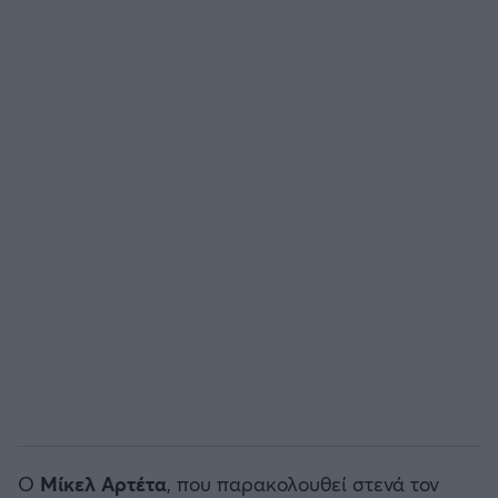
EREDIVISIE
Άρσεναλ
CYPRUS LEAGUE BY STOIXIMAN
Γιουβέντους
Παγκόσμιο Κύπελλο Συλλόγων 2025
Μίλαν
LIGA PORTUGAL BETCLIC
Ίντερ
Α' Εθνική Γυναικών
Μπάγερν Μονάχου
SUPER CUP Ελλάδας
Παρί Σεν Ζερμέν
Ο
Μίκελ Αρτέτα
, που παρακολουθεί στενά τον