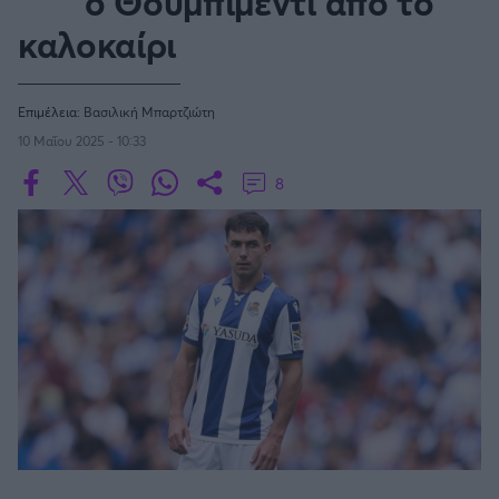
ο Θουμπιμέντι από το
Οδηγός F1
CEV Cup
Τεχνολογία
Παναγιώτης Δαλαταριώφ
Κολύμβηση
ΑΘΛΗΤΙΚΕΣ ΜΕΤΑΔΟΣΕΙΣ
Bundesliga
EuroCup
καλοκαίρι
GMotion WRC
SERIE A
Υγεία
Challenge Cup
Ανδρέας Δημάτος
Μπιτς Βόλεϊ
Ligue 1
Mundobasket
GMotion MotoGP
LIVE SCORE
Showbiz
Αντώνης Καλκαβούρας
Κύπελλο Ιταλίας
Ιστιοπλοΐα
Basketaki
Εθνική Ελλάδος
GWOMEN
Επιμέλεια:
Βασιλική Μπαρτζιώτη
Αντώνης Καρπετόπουλος
Eurobasket
Κωπηλασία
10 Μαΐου 2025 - 10:33
Μουντιάλ 2026
Δημήτρης Κατσιώνης
LA LIGA
ΑΘΛΗΤΙΚΗ ΗΧΩ
Ξιφασκία
Wyscout Analysis
8
Γιώργος Κούβαρης
ΕΚΠΟΜΠΕΣ
Σκοποβολή
Ευρώπη
COPA DEL REY
Κώστας Νικολακόπουλος
GALACTICOS BY INTERWETTEN
Κόσμος
Πάλη
ΟΜΑΔΕΣ
Γιάννης Πάλλας
GAZZ FLOOR BY NOVIBET
BUNDESLIGA
Νίκος Παπαδογιάννης
Τάε κβον ντο
ΑΕΚ
PODCASTS
POLE POSITION BY ALLWYN
Γιώργος Σακελλαρίου
Τζούντο
ΣΠΛΙΤ
LIGUE 1
OLD SCHOOL
GAZZETTA ACTS
Γιάννης Σερέτης
Ολυμπιακός
Πινγκ - πονγκ
Transfer Stories
ΜΕΤΑΒΙΒΑΣΗ BY NOVIBET
Gazzetta For Her
Σταύρος Σουντουλίδης
GAZZETTA SPECIALS
gMotion
SüPER LIG
Μαχητικά Αθλήματα
Θέμα Ισότητας
Δημήτρης Τομαράς
ΠΑΟΚ
Unique
Πυγμαχία
Για τον Αλέξανδρο
Γιώργος Τσακίρης
Wyscout Analysis
PREMIER LEAGUE Ρωσίας
Άρση Βαρών
#GiatonAlki
Παναθηναϊκός
Μιχάλης Τσαμπάς
InStat Analysis