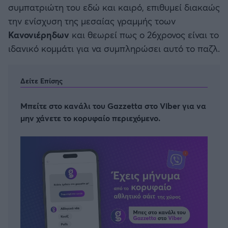
συμπατριώτη του εδώ και καιρό, επιθυμεί διακαώς
την ενίσχυση της μεσαίας γραμμής τοων
Κανονιέρηδων
και θεωρεί πως ο 26χρονος είναι το
ιδανικό κομμάτι για να συμπληρώσει αυτό το παζλ.
Δείτε Επίσης
Μπείτε στο κανάλι του Gazzetta στο Viber για να
μην χάνετε το κορυφαίο περιεχόμενο.