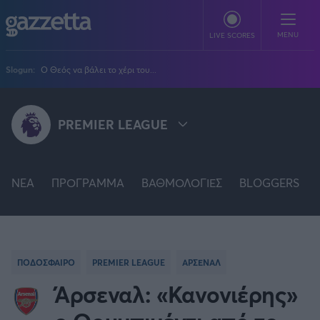
Παράκαμψη προς το κυρίως περιεχόμενο
MENU
LIVE SCORES
Slogun:
Ο Θεός να βάλει το χέρι του...
ΠΟΔΟΣΦΑΙΡΟ
PREMIER LEAGUE
Stoiximan Super League
ΜΠΑΣΚΕΤ
Super League 2
Stoiximan GBL
Όλες οι διοργανώσεις
ΒΟΛΕΪ
Champions League
NEA
EuroLeague
ΠΡΟΓΡΑΜΜΑ
ΒΑΘΜΟΛΟΓΙΕΣ
BLOGGERS
Novibet Volley League
ΑΛΛΑ ΣΠΟΡ
STOIXIMAN SUPER LEAGUE
Europa League
Champions League
Volley League Γυναικών
Τένις
PLUS
Conference League
NBA
SUPER LEAGUE 2
Pre League
Χάντμπολ
Πολιτική
Κύπελλο Ελλάδας
Εθνική Μπάσκετ
BLOGGERS
Κύπελλο Ανδρών
ΠΟΔΟΣΦΑΙΡΟ
PREMIER LEAGUE
ΑΡΣΕΝΑΛ
Πόλο
Κοινωνία
Premier League
PREMIER LEAGUE
Elite League
Νίκος Αθανασίου
GMOTION
Κύπελλο Γυναικών
Διεθνή
Άρσεναλ: «Κανονιέρης»
Στίβος
La Liga
Δημήτρης Βέργος
Α1 Γυναικών
GMotion F1
Champions League
Viral
FA CUP
ΠΡΩΤΟΣΕΛΙΔΑ
Γυμναστική
Serie A
Βασίλης Βλαχόπουλος
Κύπελλο Ελλάδος