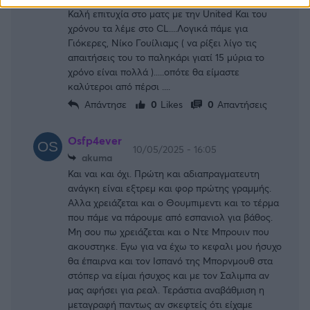
Καλή επιτυχία στο ματς με την United Και του
χρόνου τα λέμε στο CL....Λογικά πάμε για
Γιόκερες, Νίκο Γουίλιαμς ( να ρίξει λίγο τις
απαιτήσεις του το παληκάρι γιατί 15 μύρια το
χρόνο είναι πολλά ).....οπότε θα είμαστε
καλύτεροι από πέρσι ....
Απάντησε
0
Likes
0
Απαντήσεις
Osfp4ever
10/05/2025 - 16:05
akuma
Και ναι και όχι. Πρώτη και αδιαπραγματευτη
ανάγκη είναι εξτρεμ και φορ πρώτης γραμμής.
Αλλα χρειάζεται και ο Θουμπιμεντι και το τέρμα
που πάμε να πάρουμε από εσπανιολ για βάθος.
Μη σου πω χρειάζεται και ο Ντε Μπρουιν που
ακουστηκε. Εγω για να έχω το κεφαλι μου ήσυχο
θα έπαιρνα και τον Ισπανό της Μπορνμουθ στα
στόπερ να είμαι ήσυχος και με τον Σαλιμπα αν
μας αφήσει για ρεαλ. Τεράστια αναβάθμιση η
μεταγραφή παντως αν σκεφτείς ότι είχαμε