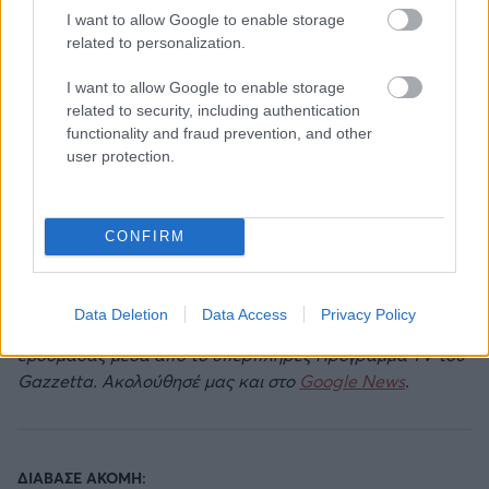
I want to allow Google to enable storage
related to personalization.
I want to allow Google to enable storage
related to security, including authentication
@Photo credits:
Liverpool Echo
functionality and fraud prevention, and other
user protection.
CONFIRM
Διάβασε όλα τα
τελευταία νέα
της αθλητικής
επικαιρότητας. Μάθε για όλους τους
live αγώνες σήμερα
Data Deletion
Data Access
Privacy Policy
και δες τις
αθλητικές μεταδόσεις
της ημέρας και της
εβδομάδας μέσα από το υπερπλήρες Πρόγραμμα TV του
Gazzetta. Ακολούθησέ μας και στο
Google News
.
ΔΙΑΒΑΣΕ ΑΚΟΜΗ: