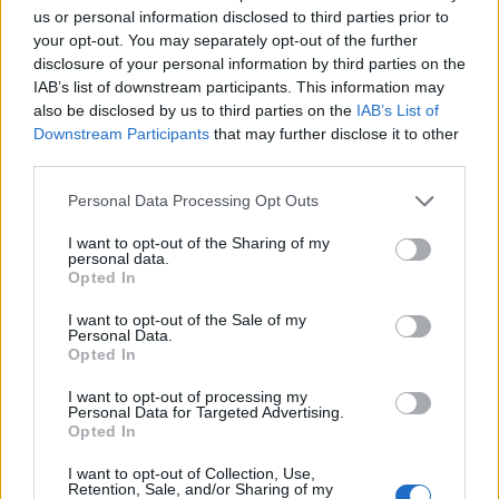
Ρονάλντο/Liverpool Echo
us or personal information disclosed to third parties prior to
your opt-out. You may separately opt-out of the further
disclosure of your personal information by third parties on the
IAB’s list of downstream participants. This information may
also be disclosed by us to third parties on the
IAB’s List of
Downstream Participants
that may further disclose it to other
third parties.
Please note that this website/app uses one or more Google
Personal Data Processing Opt Outs
services and may gather and store information including but
not limited to your visit or usage behaviour. You may click to
I want to opt-out of the Sharing of my
personal data.
grant or deny consent to Google and its third-party tags to
Opted In
use your data for below specified purposes in below Google
consent section.
I want to opt-out of the Sale of my
Personal Data.
Opted In
I want to opt-out of processing my
Personal Data for Targeted Advertising.
Opted In
I want to opt-out of Collection, Use,
Retention, Sale, and/or Sharing of my