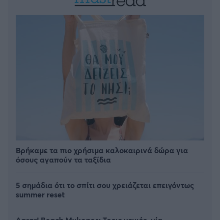
Βρήκαμε τα πιο χρήσιμα καλοκαιρινά δώρα για
όσους αγαπούν τα ταξίδια
5 σημάδια ότι το σπίτι σου χρειάζεται επειγόντως
summer reset
Agrari Beach Mykonos: Τρεις γενιές, μία