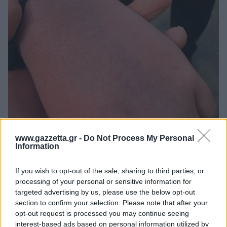
www.gazzetta.gr -
Do Not Process My Personal
Information
If you wish to opt-out of the sale, sharing to third parties, or
processing of your personal or sensitive information for
targeted advertising by us, please use the below opt-out
section to confirm your selection. Please note that after your
opt-out request is processed you may continue seeing
Το μελανιασμένο χέρι του Τζέικ μετά το χτύπημα του Κριστιάνο
interest-based ads based on personal information utilized by