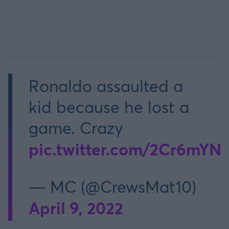
Ronaldo assaulted a
kid because he lost a
game. Crazy
pic.twitter.com/2Cr6mYN
— MC (@CrewsMat10)
April 9, 2022