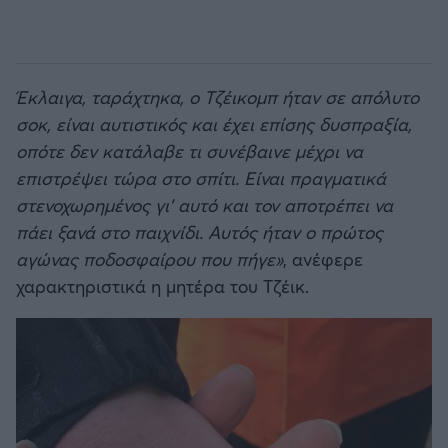
Έκλαιγα, ταράχτηκα, ο Τζέικομπ ήταν σε απόλυτο
σοκ, είναι αυτιστικός και έχει επίσης δυσπραξία,
οπότε δεν κατάλαβε τι συνέβαινε μέχρι να
επιστρέψει τώρα στο σπίτι. Είναι πραγματικά
στενοχωρημένος γι' αυτό και τον αποτρέπει να
πάει ξανά στο παιχνίδι. Αυτός ήταν ο πρώτος
αγώνας ποδοσφαίρου που πήγε»
, ανέφερε
χαρακτηριστικά η μητέρα του Τζέικ.