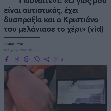
Γιουνάιτεντ: «Ο γιος μου
Οδηγός F1
CEV Cup
Τεχνολογία
Παναγιώτης Δαλαταριώφ
Κολύμβηση
ΑΘΛΗΤΙΚΕΣ ΜΕΤΑΔΟΣΕΙΣ
Bundesliga
EuroCup
είναι αυτιστικός, έχει
GMotion WRC
SERIE A
Υγεία
Challenge Cup
Ανδρέας Δημάτος
Μπιτς Βόλεϊ
Ligue 1
Mundobasket
GMotion MotoGP
LIVE SCORE
δυσπραξία και ο Κριστιάνο
Showbiz
Αντώνης Καλκαβούρας
Κύπελλο Ιταλίας
Ιστιοπλοΐα
Basketaki
Εθνική Ελλάδος
GWOMEN
του μελάνιασε το χέρι» (vid)
Αντώνης Καρπετόπουλος
Eurobasket
Κωπηλασία
Μουντιάλ 2026
Δημήτρης Κατσιώνης
LA LIGA
ΑΘΛΗΤΙΚΗ ΗΧΩ
Ξιφασκία
Wyscout Analysis
Γιώργος Κούβαρης
Κώστας Τόπας
ΕΚΠΟΜΠΕΣ
Σκοποβολή
Ευρώπη
COPA DEL REY
Κώστας Νικολακόπουλος
10 Απριλίου 2022 - 08:57
GALACTICOS BY INTERWETTEN
Κόσμος
Πάλη
ΟΜΑΔΕΣ
Γιάννης Πάλλας
8
GAZZ FLOOR BY NOVIBET
BUNDESLIGA
Νίκος Παπαδογιάννης
Τάε κβον ντο
ΑΕΚ
PODCASTS
POLE POSITION BY ALLWYN
Γιώργος Σακελλαρίου
Τζούντο
ΣΠΛΙΤ
LIGUE 1
OLD SCHOOL
GAZZETTA ACTS
Γιάννης Σερέτης
Ολυμπιακός
Πινγκ - πονγκ
Transfer Stories
ΜΕΤΑΒΙΒΑΣΗ BY NOVIBET
Gazzetta For Her
Σταύρος Σουντουλίδης
GAZZETTA SPECIALS
gMotion
SüPER LIG
Μαχητικά Αθλήματα
Θέμα Ισότητας
Δημήτρης Τομαράς
ΠΑΟΚ
Unique
Πυγμαχία
Για τον Αλέξανδρο
Γιώργος Τσακίρης
Wyscout Analysis
PREMIER LEAGUE Ρωσίας
Άρση Βαρών
#GiatonAlki
Παναθηναϊκός
Μιχάλης Τσαμπάς
InStat Analysis