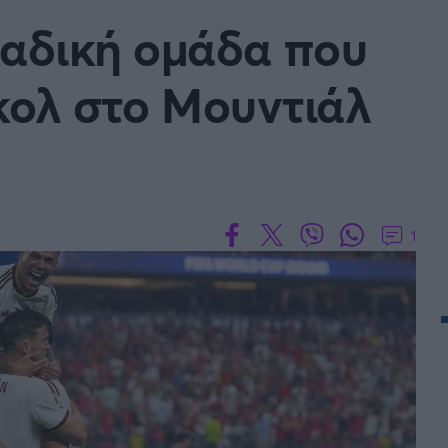
Μια Ιστο
ναδική ομάδα που
Μιχάλης Τσαμπάς
Δημήτρης Τσ
 A
Κύπελλο Ιταλίας
Άρση Βαρών
γκολ στο Μουντιάλ
ESLIGA
LIGUE 1
λο Γερμανίας
Κύπελλο Ελλάδος
FOLLOW US
 NATIONS LEAGUE
COPA AMERICA
1
ική
Προκριματικά MUNDIAL 2
ή Φιλικά
Ποδόσφαιρο Γυναικών
EREDIVISIE