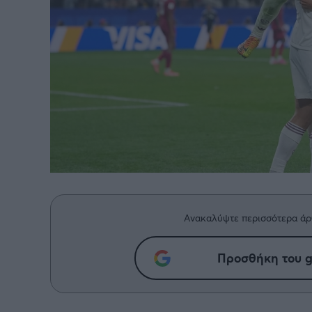
Παγκόσμιο Κύπελλο Συλλόγων
LIGA
2025
Ανακαλύψτε περισσότερα άρ
Προσθήκη του g