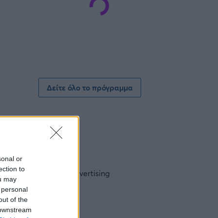
Δείτε όλο το πρόγραμμα
sonal or
ection to
ou may
 personal
out of the
 downstream