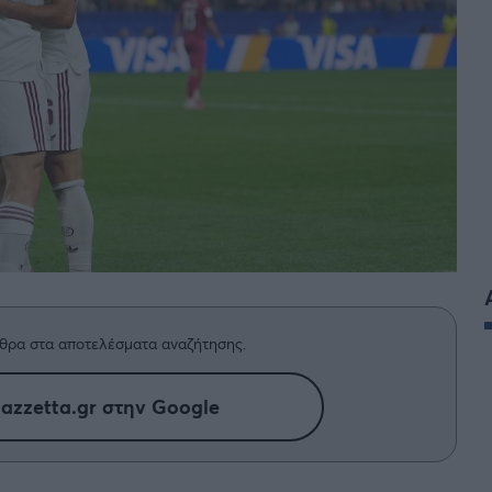
 PORTUGAL BETCLIC
Α' Εθνική Γυναικών
θρα στα αποτελέσματα αναζήτησης.
azzetta.gr στην Google