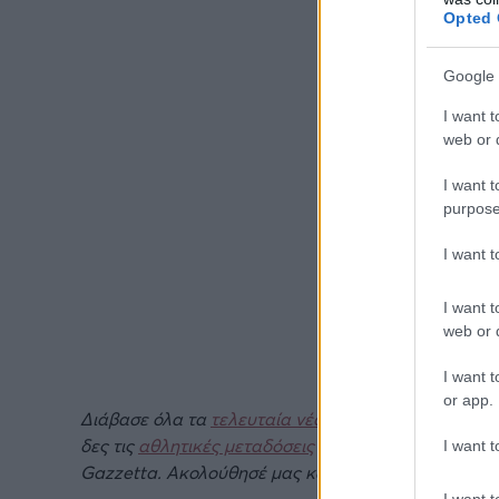
Opted 
Google 
I want t
web or d
I want t
purpose
I want 
I want t
web or d
I want t
or app.
Διάβασε όλα τα
τελευταία νέα
της αθλητικής επικα
δες τις
αθλητικές μεταδόσεις
της ημέρας και της ε
I want t
Gazzetta. Ακολούθησέ μας και στο
Google News
.
I want t