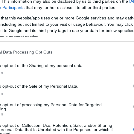
. This information may also be disclosed by us to third parties on the
IA
Participants
that may further disclose it to other third parties.
 that this website/app uses one or more Google services and may gath
including but not limited to your visit or usage behaviour. You may click 
 to Google and its third-party tags to use your data for below specifi
ogle consent section.
l Data Processing Opt Outs
ας
έχουν κερδίσει με
1-0
τις
Ουρουγουάη
και
o opt-out of the Sharing of my personal data.
ν
Αυστρία
και αναδείχθηκαν ισόπαλοι χωρίς
In
o opt-out of the Sale of my Personal Data.
In
to opt-out of processing my Personal Data for Targeted
ing.
In
o opt-out of Collection, Use, Retention, Sale, and/or Sharing
ersonal Data that Is Unrelated with the Purposes for which it
lected.