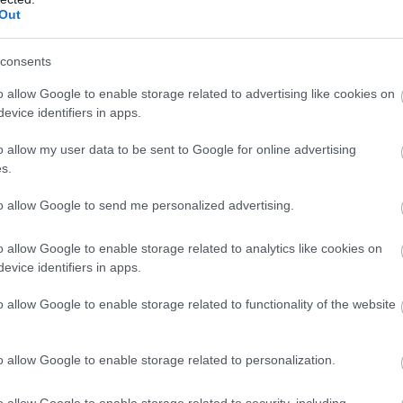
Out
consents
o allow Google to enable storage related to advertising like cookies on
evice identifiers in apps.
o allow my user data to be sent to Google for online advertising
s.
to allow Google to send me personalized advertising.
o allow Google to enable storage related to analytics like cookies on
evice identifiers in apps.
o allow Google to enable storage related to functionality of the website
ιρότητας. Μάθε για όλους τους
live αγώνες σήμερα
και
βδομάδας μέσα από το υπερπλήρες Πρόγραμμα TV του
o allow Google to enable storage related to personalization.
o allow Google to enable storage related to security, including