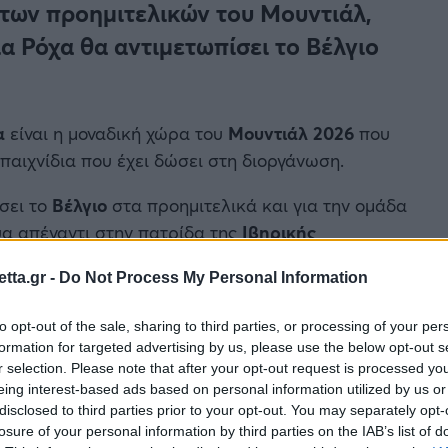
 των προημιτελικών του Μουντιάλ,
ια Ρόχα θα αντιμετωπίσει το Βέλγιο
α
είναι η μοναδική χώρα του
Μουντιάλ 2026
που
ε παιχνίδια που έχει δώσει στη διοργάνωση.
σει το
Βέλγιο
στα προημιτελικά και για την ομάδα
υα απέναντι στην πατρίδα της
Ιβηρικής
tta.gr -
Do Not Process My Personal Information
to opt-out of the sale, sharing to third parties, or processing of your per
formation for targeted advertising by us, please use the below opt-out s
r selection. Please note that after your opt-out request is processed y
eing interest-based ads based on personal information utilized by us or
disclosed to third parties prior to your opt-out. You may separately opt-
losure of your personal information by third parties on the IAB’s list of