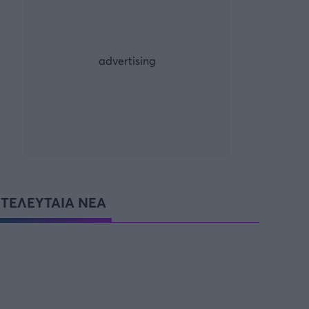
ρία από την Πόλη
ορμπατζόγλου
LA LIGA
SüPER LIG
CHAMPIONS LEAGUE
Μουντιάλ 2026
026
Προκριματικά EURO
ΤΕΛΕΥΤΑΙΑ ΝΕΑ
EFL CUP
CYPRUS LEAGUE BY
STOIXIMAN