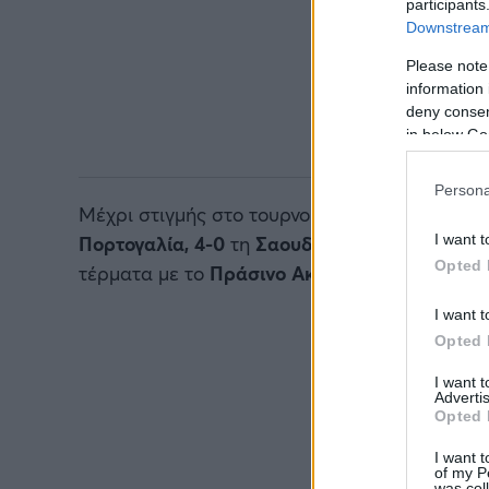
participants
Downstream 
Please note
information 
deny consent
in below Go
Persona
Μέχρι στιγμής στο τουρνουά, οι
Φούριας Ρόχ
I want t
Πορτογαλία, 4-0
τη
Σαουδική Αραβία
,
3-0
τη
Opted 
τέρματα με το
Πράσινο Ακρωτήρι.
I want t
Opted 
I want 
Advertis
Opted 
I want t
of my P
was col