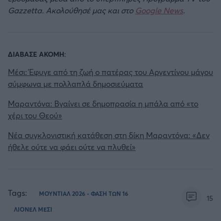
Gazzetta. Ακολούθησέ μας και στο
Google News
.
ΔΙΑΒΑΣΕ ΑΚΟΜΗ:
Μέσι: Έφυγε από τη ζωή ο πατέρας του Αργεντίνου μάγου
σύμφωνα με πολλαπλά δημοσιεύματα
Μαραντόνα: Βγαίνει σε δημοπρασία η μπάλα από «το
χέρι του Θεού»
Νέα συγκλονιστική κατάθεση στη δίκη Μαραντόνα: «Δεν
ήθελε ούτε να φάει ούτε να πλυθεί»
Tags:
ΜΟΥΝΤΙΑΛ 2026 - ΦΑΣΗ ΤΩΝ 16
15
ΛΙΟΝΕΛ ΜΕΣΙ