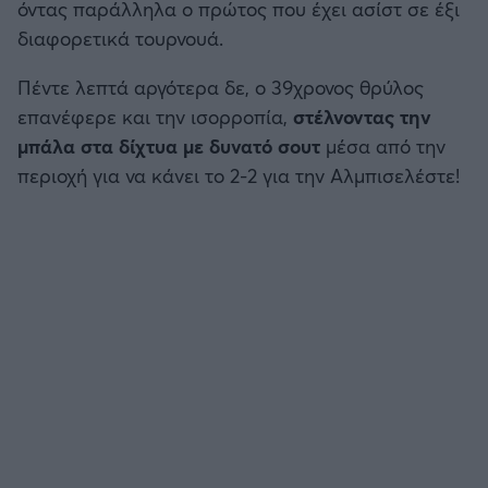
όντας παράλληλα ο πρώτος που έχει ασίστ σε έξι
Καλαμάτα
διαφορετικά τουρνουά.
Προκριματικά MUNDIAL 2026
Ηρακλής
Πέντε λεπτά αργότερα δε, ο 39χρονος θρύλος
Προκριματικά EURO
επανέφερε και την ισορροπία,
στέλνοντας την
Μπαρτσελόνα
μπάλα στα δίχτυα με δυνατό σουτ
μέσα από την
CONFERENCE LEAGUE
περιοχή για να κάνει το 2-2 για την Αλμπισελέστε!
Ρεάλ Μαδρίτης
Διεθνή Φιλικά
Ατλέτικο Μαδρίτης
Ποδόσφαιρο Γυναικών
Μάντσεστερ Γιουνάιτεντ
EFL CUP
Μάντσεστερ Σίτι
COPA AFRICA
Λίβερπουλ
MLS
Τσέλσι