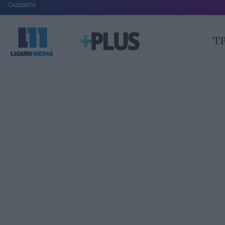
FOLLOW US
Gazzetta