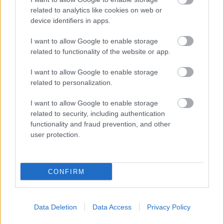
related to analytics like cookies on web or
device identifiers in apps.
I want to allow Google to enable storage
related to functionality of the website or app.
I want to allow Google to enable storage
related to personalization.
I want to allow Google to enable storage
related to security, including authentication
functionality and fraud prevention, and other
user protection.
CONFIRM
Θα είσαι Τήνο τον Αύγουστο; 5 πανηγύρια που δεν
πρέπει να χάσεις
Data Deletion
Data Access
Privacy Policy
Η συνήθεια που «σκουριάζει» σιωπηλά το μυαλό