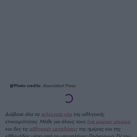
EREDIVISIE
Άρσεναλ
CYPRUS LEAGUE BY STOIXIMAN
Γιουβέντους
Παγκόσμιο Κύπελλο Συλλόγων 2025
Μίλαν
LIGA PORTUGAL BETCLIC
Ίντερ
Α' Εθνική Γυναικών
Μπάγερν Μονάχου
@Photo credits:
SUPER CUP Ελλάδας
Associated Press
Παρί Σεν Ζερμέν
Διάβασε όλα τα
τελευταία νέα
της αθλητικής
επικαιρότητας. Μάθε για όλους τους
live αγώνες σήμερα
και δες τις
αθλητικές μεταδόσεις
της ημέρας και της
εβδομάδας μέσα από το υπερπλήρες Πρόγραμμα TV του