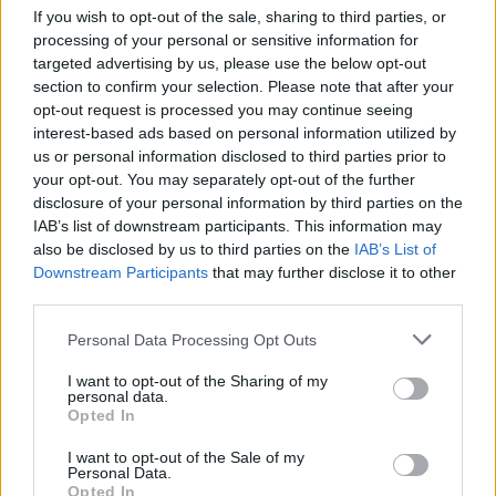
If you wish to opt-out of the sale, sharing to third parties, or
processing of your personal or sensitive information for
targeted advertising by us, please use the below opt-out
section to confirm your selection. Please note that after your
opt-out request is processed you may continue seeing
interest-based ads based on personal information utilized by
us or personal information disclosed to third parties prior to
your opt-out. You may separately opt-out of the further
TikToker διαγνώστηκε με Αλτσχάιμερ: Επέλεξε
disclosure of your personal information by third parties on the
υποβοηθούμενη ευθανασία στα 49 και κατέγραψε
IAB’s list of downstream participants. This information may
τις τελευταίες μέρες
also be disclosed by us to third parties on the
IAB’s List of
Downstream Participants
that may further disclose it to other
Τσουβέλας: «Οι φωτογραφίες αδικούν την Εύα, δεν
third parties.
έχει φωτογένεια - Λες κι εγώ είμαι ο Μπραντ Πιτ»
(vid)
Please note that this website/app uses one or more Google
Personal Data Processing Opt Outs
services and may gather and store information including but
not limited to your visit or usage behaviour. You may click to
I want to opt-out of the Sharing of my
Δύο ανερχόμενα νησιά που μπήκαν στο ραντάρ του
personal data.
grant or deny consent to Google and its third-party tags to
ελληνικού καλοκαιριού
Opted In
use your data for below specified purposes in below Google
consent section.
I want to opt-out of the Sale of my
Personal Data.
Opted In