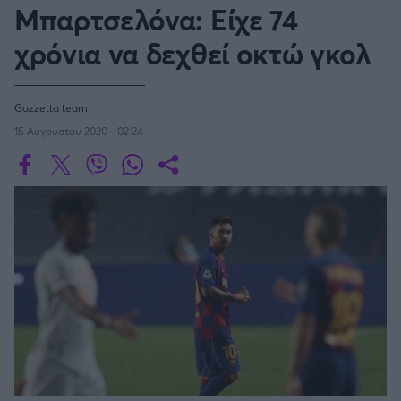
Οδηγός F1
CEV Cup
Τεχνολογία
Μπαρτσελόνα: Είχε 74
Παναγιώτης Δαλαταριώφ
Κολύμβηση
ΑΘΛΗΤΙΚΕΣ ΜΕΤΑΔΟΣΕΙΣ
Bundesliga
EuroCup
GMotion WRC
SERIE A
Υγεία
Challenge Cup
χρόνια να δεχθεί οκτώ γκολ
Ανδρέας Δημάτος
Μπιτς Βόλεϊ
Ligue 1
Mundobasket
GMotion MotoGP
LIVE SCORE
Showbiz
Αντώνης Καλκαβούρας
Κύπελλο Ιταλίας
Ιστιοπλοΐα
Basketaki
Εθνική Ελλάδος
GWOMEN
Αντώνης Καρπετόπουλος
Eurobasket
Κωπηλασία
Gazzetta team
Μουντιάλ 2026
Δημήτρης Κατσιώνης
LA LIGA
ΑΘΛΗΤΙΚΗ ΗΧΩ
15 Αυγούστου 2020 - 02:24
Ξιφασκία
Wyscout Analysis
Γιώργος Κούβαρης
ΕΚΠΟΜΠΕΣ
Σκοποβολή
Ευρώπη
COPA DEL REY
Κώστας Νικολακόπουλος
GALACTICOS BY INTERWETTEN
Κόσμος
Πάλη
ΟΜΑΔΕΣ
Γιάννης Πάλλας
GAZZ FLOOR BY NOVIBET
BUNDESLIGA
Νίκος Παπαδογιάννης
Τάε κβον ντο
ΑΕΚ
PODCASTS
POLE POSITION BY ALLWYN
Γιώργος Σακελλαρίου
Τζούντο
ΣΠΛΙΤ
LIGUE 1
OLD SCHOOL
GAZZETTA ACTS
Γιάννης Σερέτης
Ολυμπιακός
Πινγκ - πονγκ
Transfer Stories
ΜΕΤΑΒΙΒΑΣΗ BY NOVIBET
Gazzetta For Her
Σταύρος Σουντουλίδης
GAZZETTA SPECIALS
gMotion
SüPER LIG
Μαχητικά Αθλήματα
Θέμα Ισότητας
Δημήτρης Τομαράς
ΠΑΟΚ
Unique
Πυγμαχία
Για τον Αλέξανδρο
Γιώργος Τσακίρης
Wyscout Analysis
PREMIER LEAGUE Ρωσίας
Άρση Βαρών
#GiatonAlki
Παναθηναϊκός
Μιχάλης Τσαμπάς
InStat Analysis