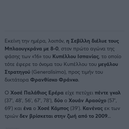
Εκείνη την ημέρα, λοιπόν,
η Σεβίλλη διέλυε τους
Μπλαουγκράνα με 8-0
, στον πρώτο αγώνα της
φάσης των «16» του
Κυπέλλου Ισπανίας
, το οποίο
τότε έφερε το όνομα του Κυπέλλου του
μεγάλου
Στρατηγού
(Generalisimo), προς τιμήν του
δικτάτορα
Φρανθίσκο Φράνκο
.
Ο
Χοσέ Παλάθιος Ερέρα
είχε πετύχει
πέντε γκολ
(37', 48', 56', 67', 78'),
δύο
ο
Χουάν Αραούχο
(57',
69') και
ένα
ο
Χοσέ Κάμπος
(39').
Κανένας
εκ των
τριών
δεν βρίσκεται στην ζωή από το 2009
...