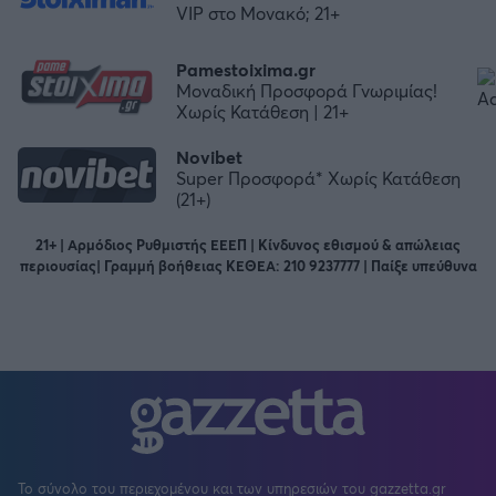
VIP στο Μονακό; 21+
Pamestoixima.gr
Μοναδική Προσφορά Γνωριμίας!
Χωρίς Κατάθεση | 21+
Novibet
Super Προσφορά* Χωρίς Κατάθεση
(21+)
21+ | Αρμόδιος Ρυθμιστής ΕΕΕΠ | Κίνδυνος εθισμού & απώλειας
περιουσίας| Γραμμή βοήθειας ΚΕΘΕΑ: 210 9237777 | Παίξε υπεύθυνα
Το σύνολο του περιεχομένου και των υπηρεσιών του gazzetta.gr