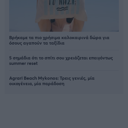
Βρήκαμε τα πιο χρήσιμα καλοκαιρινά δώρα για
όσους αγαπούν τα ταξίδια
5 σημάδια ότι το σπίτι σου χρειάζεται επειγόντως
summer reset
Agrari Beach Mykonos: Τρεις γενιές, μία
οικογένεια, μία παράδοση