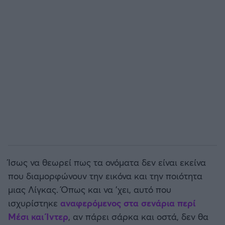
EREDIVISIE
Άρσεναλ
CYPRUS LEAGUE BY STOIXIMAN
Γιουβέντους
Παγκόσμιο Κύπελλο Συλλόγων 2025
Μίλαν
LIGA PORTUGAL BETCLIC
Ίντερ
Α' Εθνική Γυναικών
Μπάγερν Μονάχου
SUPER CUP Ελλάδας
Ίσως να θεωρεί πως τα ονόματα δεν είναι εκείνα
Παρί Σεν Ζερμέν
που διαμορφώνουν την εικόνα και την ποιότητα
μιας Λίγκας. Όπως και να 'χει, αυτό που
ισχυρίστηκε
αναφερόμενος στα σενάρια περί
Μέσι και Ίντερ
, αν πάρει σάρκα και οστά, δεν θα