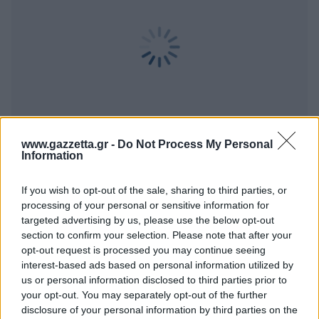
www.gazzetta.gr -
Do Not Process My Personal
Information
BEST OF
INTERNET
If you wish to opt-out of the sale, sharing to third parties, or
processing of your personal or sensitive information for
targeted advertising by us, please use the below opt-out
section to confirm your selection. Please note that after your
opt-out request is processed you may continue seeing
interest-based ads based on personal information utilized by
us or personal information disclosed to third parties prior to
your opt-out. You may separately opt-out of the further
disclosure of your personal information by third parties on the