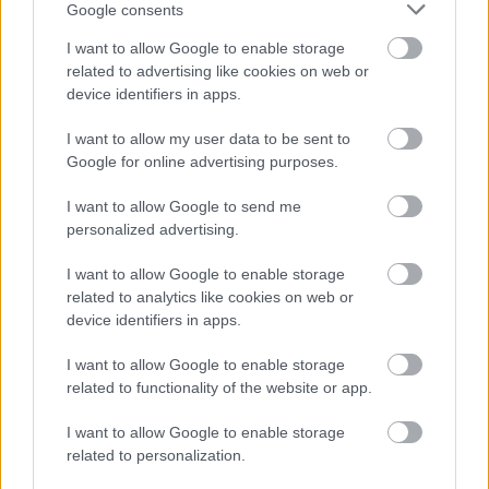
Google consents
I want to allow Google to enable storage
related to advertising like cookies on web or
device identifiers in apps.
I want to allow my user data to be sent to
Google for online advertising purposes.
I want to allow Google to send me
personalized advertising.
Σοκαριστικό βίντεο στην Πολωνία: Μεθυσμένος
I want to allow Google to enable storage
οδηγός συγκρούεται με τρένο που επέβαιναν 500
related to analytics like cookies on web or
άτομα
device identifiers in apps.
I want to allow Google to enable storage
Αυτή είναι η λέξη που λένε οι Αθηνέζοι όταν πάνε
διακοπές σε κυκλαδονήσια
related to functionality of the website or app.
I want to allow Google to enable storage
«Στούντιο 4»: Το τρίτο όνομα της παρέας του
related to personalization.
Φερεντίνου και της Καραβάτου