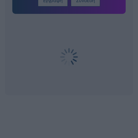
Εγγραφή
Σύνδεση