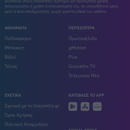
διατίθεται στους επισκέπτες αυστηρά για προσωπική χρήση.
Απαγορεύεται η χρήση ή επανεκπομπή του, σε οποιοδήποτε μέσο,
μετά ή άνευ επεξεργασίας, χωρίς γραπτή άδεια του εκδότη.
ΑΘΛΗΜΑΤΑ
ΠΕΡΙΣΣΟΤΕΡΑ
Ποδόσφαιρο
Πρωτοσέλιδα
Μπάσκετ
gMotion
Βόλεϊ
Plus
Τέννις
Gazzetta TV
Τελευταία Νέα
ΣΧΕΤΙΚΑ
ΚΑΤΕΒΑΣΕ ΤΟ APP
Android
IOS
Huawei
Σχετικά με το Gazzetta.gr
Όροι Χρήσης
Πολιτική Απορρήτου