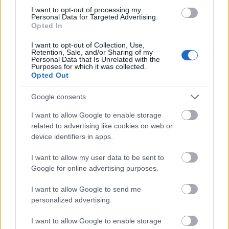
I want to opt-out of processing my
Personal Data for Targeted Advertising.
Opted In
Πέρα από τη Λισαβόνα: 10 μαγευτικοί προορισμοί
της Πορτογαλίας
I want to opt-out of Collection, Use,
Retention, Sale, and/or Sharing of my
Personal Data that Is Unrelated with the
Purposes for which it was collected.
Το καλά κρυμμένο μυστικό της Κρήτης: Το φαράγγι
Opted Out
των Αγίων και η μαγευτική παραλία στο Λιβυκό
Google consents
6 γραφικά χωριά των Κυκλάδων που αξίζει να
I want to allow Google to enable storage
ανακαλύψετε
related to advertising like cookies on web or
device identifiers in apps.
I want to allow my user data to be sent to
Google for online advertising purposes.
I want to allow Google to send me
personalized advertising.
I want to allow Google to enable storage