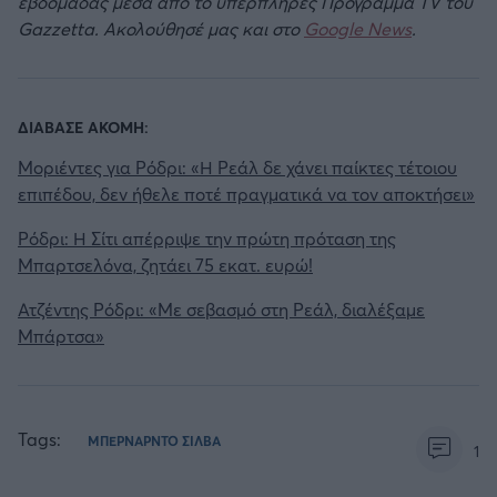
εβδομάδας μέσα από το υπερπλήρες Πρόγραμμα TV του
Gazzetta. Ακολούθησέ μας και στο
Google News
.
ΔΙΑΒΑΣΕ ΑΚΟΜΗ:
Μοριέντες για Ρόδρι: «Η Ρεάλ δε χάνει παίκτες τέτοιου
επιπέδου, δεν ήθελε ποτέ πραγματικά να τον αποκτήσει»
Ρόδρι: Η Σίτι απέρριψε την πρώτη πρόταση της
Μπαρτσελόνα, ζητάει 75 εκατ. ευρώ!
Ατζέντης Ρόδρι: «Με σεβασμό στη Ρεάλ, διαλέξαμε
Μπάρτσα»
Tags:
ΜΠΕΡΝΑΡΝΤΟ ΣΙΛΒΑ
1