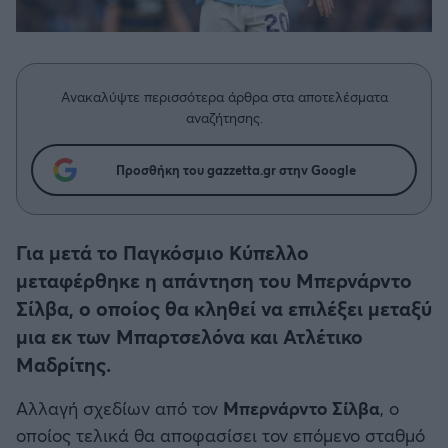
Η μητρότητα στον πάγκο
Δημήτρης Τσορμπατζόγλου
Κύπελλο Γερμανίας
Συνεντεύξεις
Άρης
Μεγάλη μου Αγάπη
Κύπελλο Ελλάδος
Μια Ιστορία από την Πόλη
Λεβαδειακός
Ανακαλύψτε περισσότερα άρθρα στα αποτελέσματα
CHAMPIONS LEAGUE
αναζήτησης.
ΟΦΗ
EUROPA LEAGUE
Προσθήκη του gazzetta.gr στην Google
Βόλος
UEFA NATIONS LEAGUE
Ατρόμητος Αθηνών
Για μετά το Παγκόσμιο Κύπελλο
COPA AMERICA
μεταφέρθηκε η απάντηση του Μπερνάρντο
Κηφισιά
Σίλβα, ο οποίος θα κληθεί να επιλέξει μεταξύ
Μουντιάλ 2026
μια εκ των Μπαρτσελόνα και Ατλέτικο
Αστέρας Τρίπολης
Μαδρίτης.
EURO
Αλλαγή σχεδίων από τον
Μπερνάρντο Σίλβα
, ο
Παναιτωλικός
οποίος τελικά θα αποφασίσει τον επόμενο σταθμό
Γ' Εθνική